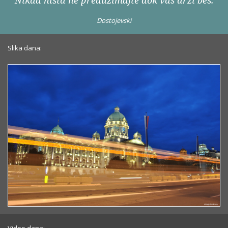
Nikad ništa ne preduzimajte dok vas drži bes.
Dostojevski
Slika dana: