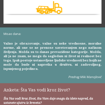
Misao dana:
Važno je obrazovanje, važne su neke vrednosne, moralne
norme, ali one se ne prenose savetovanjem nego načinom
življenja. Možda su to danas prevaziđene kategorije. Možda,
ali ja ne znam, ne mogu da sagledam ni život ni realnost bez
toga. Ipak postoje ustanovljene ljudske vrednosti bez kojih ne
može da bude ni napretka u društvu, ni zadovoljnog,
ispunjenog pojedinca.
Predrag Miki Manojlović
Anketa: Šta Vas vodi kroz život?
Šta Vas vodi kroz život, šta Vam daje snagu da idete napred, da
ustanete ujutru iz kreveta?