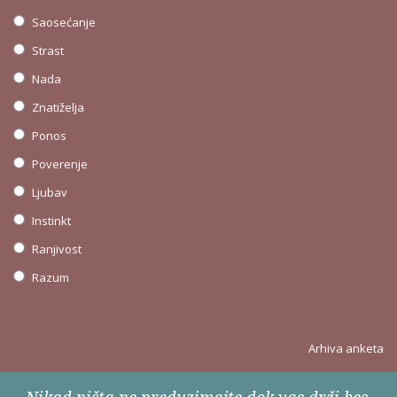
Saosećanje
Strast
Nada
Znatiželja
Ponos
Poverenje
Ljubav
Instinkt
Ranjivost
Razum
Arhiva anketa