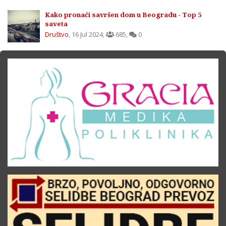
Kako pronaći savršen dom u Beogradu - Top 5
saveta
Društvo
,
16 Jul 2024
,
685
,
0