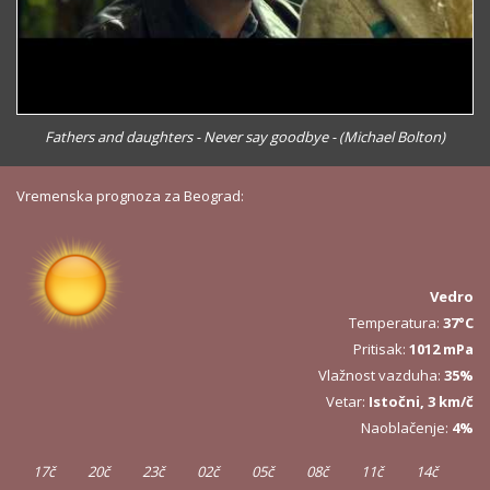
Fathers and daughters - Never say goodbye - (Michael Bolton)
Vremenska prognoza za Beograd:
Vedro
Temperatura:
37°C
Pritisak:
1012 mPa
Vlažnost vazduha:
35%
Vetar:
Istočni, 3 km/č
Naoblačenje:
4%
17č
20č
23č
02č
05č
08č
11č
14č