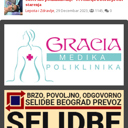
starenja
Lepota i Zdravlje
,
29 Decembar 2023
,
1145
,
0