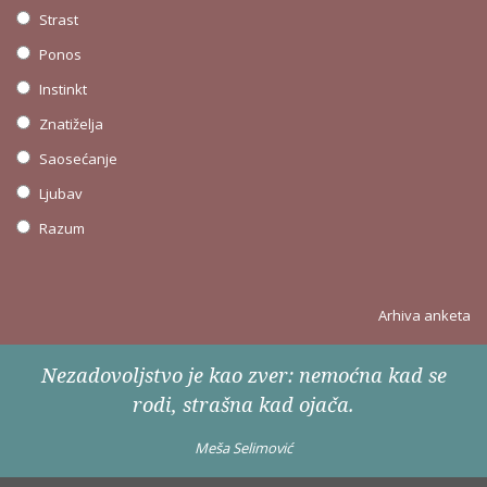
Strast
Ponos
Instinkt
Znatiželja
Saosećanje
Ljubav
Razum
Arhiva anketa
Nezadovoljstvo je kao zver: nemoćna kad se
rodi, strašna kad ojača.
Meša Selimović