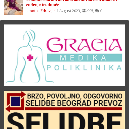
vođenje trudnoće
Lepota i Zdravlje
,
1 Avgust 2023
,
995
,
0