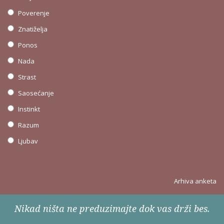
Poverenje
Znatiželja
Ponos
Nada
Strast
Saosećanje
Instinkt
Razum
Ljubav
Arhiva anketa
Nikad ništa ne preduzimajte dok vas drži bes.