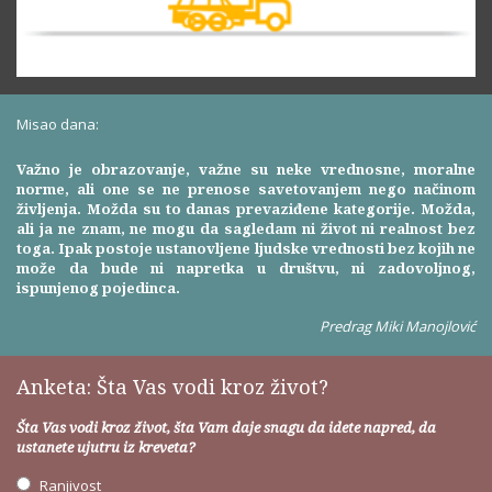
Misao dana:
Važno je obrazovanje, važne su neke vrednosne, moralne
norme, ali one se ne prenose savetovanjem nego načinom
življenja. Možda su to danas prevaziđene kategorije. Možda,
ali ja ne znam, ne mogu da sagledam ni život ni realnost bez
toga. Ipak postoje ustanovljene ljudske vrednosti bez kojih ne
može da bude ni napretka u društvu, ni zadovoljnog,
ispunjenog pojedinca.
Predrag Miki Manojlović
Anketa: Šta Vas vodi kroz život?
Šta Vas vodi kroz život, šta Vam daje snagu da idete napred, da
ustanete ujutru iz kreveta?
Ranjivost