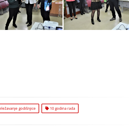
nterski Servis Zvezdare
Volonterski Servis Zvez
ležavanje godišnjice
10 godina rada