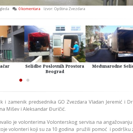
gleda
0 komentara
Izvor: Opština Zvezdara
račar
Selidbe Poslovnih Prostora
Međunarodne Seli
Beograd
ik i zamenik predsednika GO Zvezdara Vladan Jeremić i D
na Mišev i Aleksandar Đuričić.
valio je volonterima Volonterskog servisa na angažovanju 
toje volonteri koji su za 10 godina pružili pomoć i podršku