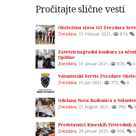
Pročitajte slične vesti
Obeležena slava GO Zvezdara Sret
Zvezdara
,
15 Februar 2021
,
874
,
Završen nagradni konkurs za učen
Opštine
Zvezdara
,
16 Januar 2021
,
870
,
0
Volonterski Servis Zvezdare Obele
Zvezdara
,
10 Jun 2021
,
773
,
0
Održana Nova Radionica u Volonte
Zvezdara
,
21 Avgust 2021
,
790
,
Predstavnici Kineskih Privrednih As
Zvezdara
,
29 Januar 2021
,
956
,
0