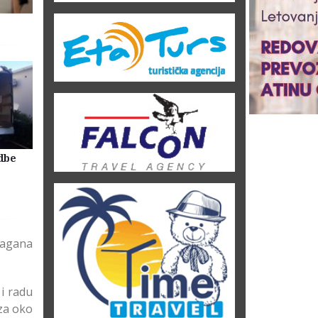
dbe
Selidbe Firme Beograd
Skladištenje Stvari Beogr
Magacin Lagerovanje
ragana
i radu
 za oko