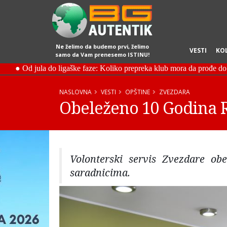
Ne želimo da budemo prvi, želimo
VESTI
KO
samo da Vam prenesemo ISTINU!
NASLOVNA
VESTI
OPŠTINE
ZVEZDARA
Obeleženo 10 Godina R
Volonterski servis Zvezdare ob
saradnicima.