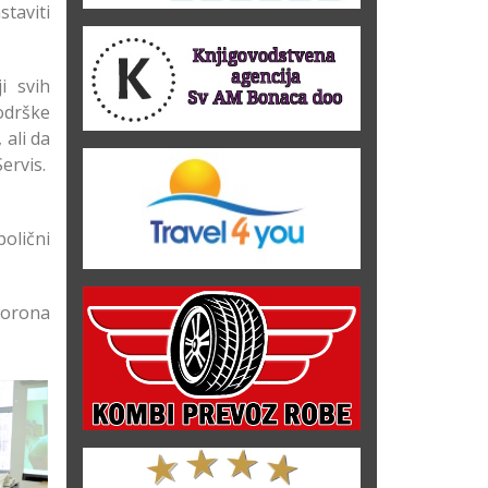
staviti
i svih
odrške
 ali da
ervis.
bolični
korona
ada