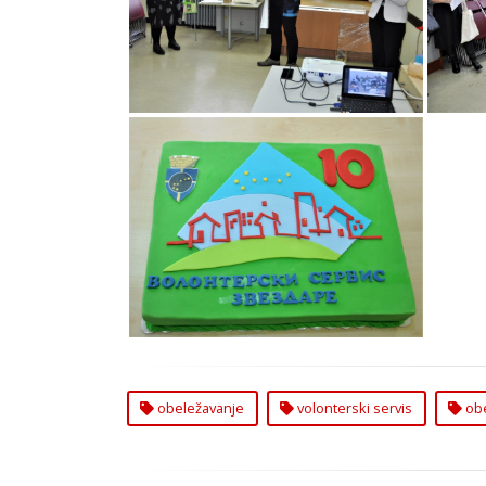
Volonterski Servis Zvezdare
Volo
Obeleženo 10 Godina Rada
Volonterski Servis Zvezdare
obeležavanje
volonterski servis
obe