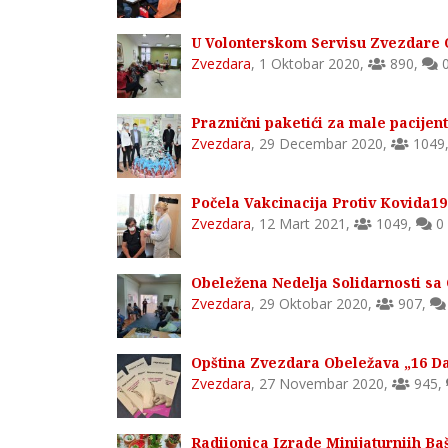
U Volonterskom Servisu Zvezdare 
Zvezdara
,
1 Oktobar 2020
,
890
,
Praznični paketići za male pacijent
Zvezdara
,
29 Decembar 2020
,
1049
Počela Vakcinacija Protiv Kovida
Zvezdara
,
12 Mart 2021
,
1049
,
0
Obeležena Nedelja Solidarnosti sa
Zvezdara
,
29 Oktobar 2020
,
907
,
Opština Zvezdara Obeležava „16 D
Zvezdara
,
27 Novembar 2020
,
945
,
Radiionica Izrade Minijaturniih B