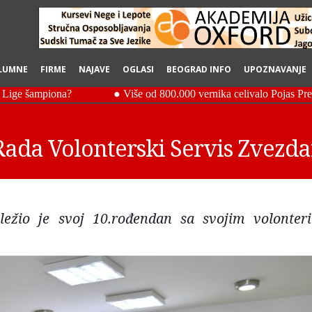
LUMNE
FIRME
NAJAVE
OGLASI
BEOGRAD INFO
UPOZNAVANJE
ada Volonterski Servis Zvezda
eležio je svoj 10.rođendan sa svojim volonter