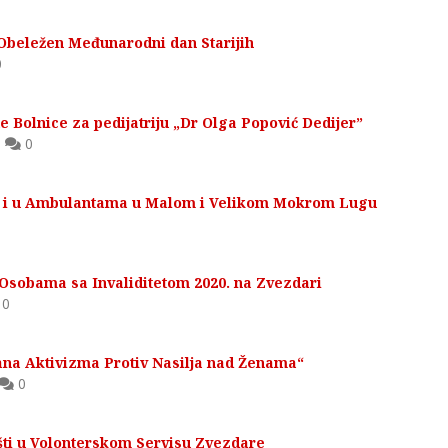
Obeležen Međunarodni dan Starijih
0
e Bolnice za pedijatriju „Dr Olga Popović Dedijer”
,
0
19 i u Ambulantama u Malom i Velikom Mokrom Lugu
 Osobama sa Invaliditetom 2020. na Zvezdari
0
ana Aktivizma Protiv Nasilja nad Ženama“
0
ašti u Volonterskom Servisu Zvezdare