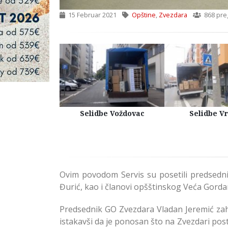
15 Februar 2021
Opštine
,
Zvezdara
868 pre
Kuća Beograd
Selidbe Voždovac
Selidbe V
Ovim povodom Servis su posetili predsedn
Đurić, kao i članovi opšštinskog Veća Gorda
Predsednik GO Zvezdara Vladan Jeremić zah
istakavši da je ponosan što na Zvezdari pos