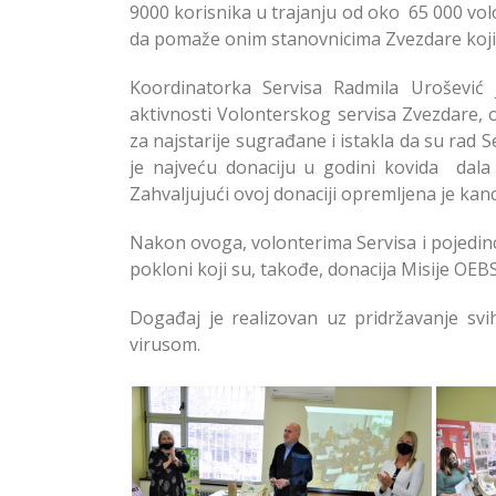
9000 korisnika u trajanju od oko 65 000 volo
da pomaže onim stanovnicima Zvezdare koji
Koordinatorka Servisa Radmila Urošević j
aktivnosti Volonterskog servisa Zvezdare, 
za najstarije sugrađane i istakla da su rad S
je najveću donaciju u godini kovida dala 
Zahvaljujući ovoj donaciji opremljena je kan
Nakon ovoga, volonterima Servisa i pojedinc
pokloni koji su, takođe, donacija Misije OEBS 
Događaj je realizovan uz pridržavanje sv
virusom.
Obeleženo 10 Godina Rada
Obe