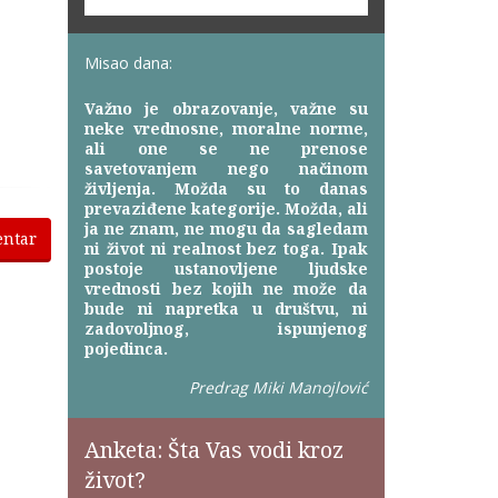
Misao dana:
Važno je obrazovanje, važne su
neke vrednosne, moralne norme,
ali one se ne prenose
savetovanjem nego načinom
življenja. Možda su to danas
prevaziđene kategorije. Možda, ali
ja ne znam, ne mogu da sagledam
entar
ni život ni realnost bez toga. Ipak
postoje ustanovljene ljudske
vrednosti bez kojih ne može da
bude ni napretka u društvu, ni
zadovoljnog, ispunjenog
pojedinca.
Predrag Miki Manojlović
Anketa: Šta Vas vodi kroz
život?