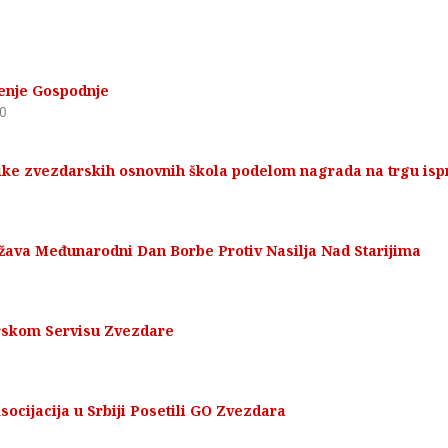
enje Gospodnje
0
ike zvezdarskih osnovnih škola podelom nagrada na trgu isp
žava Međunarodni Dan Borbe Protiv Nasilja Nad Starijima
rskom Servisu Zvezdare
0
ocijacija u Srbiji Posetili GO Zvezdara