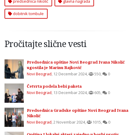
predsednica nikolić
glavna nagrada
dobitnik tombule
Pročitajte slične vesti
Predsednica opštine Novi Beograd Ivana Nikolić
ugostila je Marinu Rajković
Novi Beograd
,
12 Decembar 2024
,
550
,
0
Četvrta podela bebi paketa
Novi Beograd
,
13 Decembar 2024
,
605
,
0
Predsednica Gradske opštine Novi Beograd Ivana
Nikolić
Novi Beograd
,
2 Novembar 2024
,
1015
,
0
Opština I lokalni akteri zajedno u borbi protiv