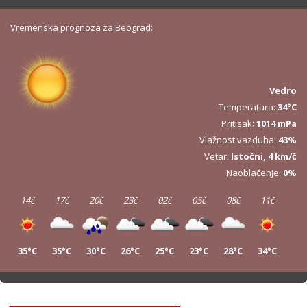
Vremenska prognoza za Beograd:
Vedro
Temperatura:
34°C
Pritisak:
1014 mPa
Vlažnost vazduha:
43%
Vetar:
Istočni, 4 km/č
Naoblačenje:
0%
14č
17č
20č
23č
02č
05č
08č
11č
35°C
35°C
30°C
26°C
25°C
23°C
28°C
34°C
14č
17č
20č
23č
02č
05č
08č
11č