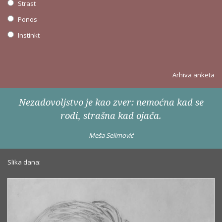
Strast
Ponos
Instinkt
Arhiva anketa
Nezadovoljstvo je kao zver: nemoćna kad se
rodi, strašna kad ojača.
Meša Selimović
Slika dana: