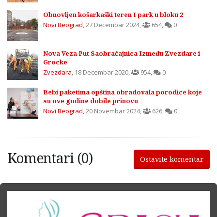
Obnovljen košarkaški teren I park u bloku 2
Novi Beograd
,
27 Decembar 2024
,
654
,
0
Nova Veza Put Saobraćajnica Između Zvezdare i
Grocke
Zvezdara
,
18 Decembar 2020
,
954
,
0
Bebi paketima opština obradovala porodice koje
su ove godine dobile prinovu
Novi Beograd
,
20 Novembar 2024
,
626
,
0
Komentari (0)
Ostavite komentar