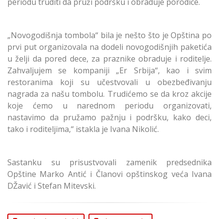
periodu truditi da pruži podršku i obraduje porodice.
„Novogodišnja tombola“ bila je nešto što je Opština po
prvi put organizovala na dodeli novogodišnjih paketića
u želji da pored dece, za praznike obraduje i roditelje.
Zahvaljujem se kompaniji „Er Srbija“, kao i svim
restoranima koji su učestvovali u obezbeđivanju
nagrada za našu tombolu. Trudićemo se da kroz akcije
koje ćemo u narednom periodu organizovati,
nastavimo da pružamo pažnju i podršku, kako deci,
tako i roditeljima,“ istakla je Ivana Nikolić.
Sastanku su prisustvovali zamenik predsednika
Opštine Marko Antić i Članovi opštinskog veća Ivana
DŽavić i Stefan Mitevski.