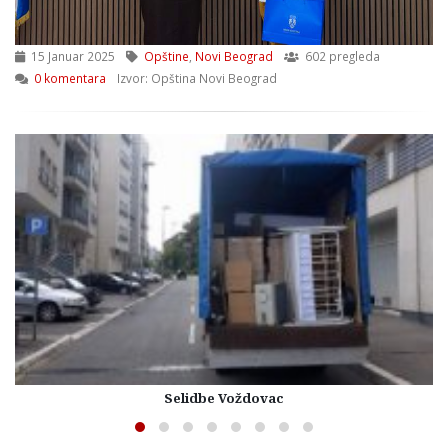
15 Januar 2025
Opštine
,
Novi Beograd
602 pregleda
0 komentara
Izvor: Opština Novi Beograd
Selidbe Voždovac