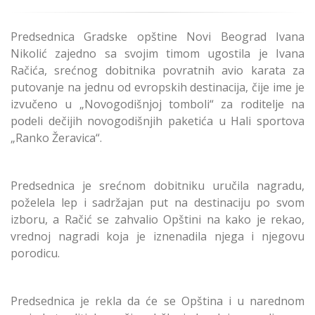
Predsednica Gradske opštine Novi Beograd Ivana
Nikolić zajedno sa svojim timom ugostila je Ivana
Račića, srećnog dobitnika povratnih avio karata za
putovanje na jednu od evropskih destinacija, čije ime je
izvučeno u „Novogodišnjoj tomboli“ za roditelje na
podeli dečijih novogodišnjih paketića u Hali sportova
„Ranko Žeravica“.
Predsednica je srećnom dobitniku uručila nagradu,
poželela lep i sadržajan put na destinaciju po svom
izboru, a Račić se zahvalio Opštini na kako je rekao,
vrednoj nagradi koja je iznenadila njega i njegovu
porodicu.
Predsednica je rekla da će se Opština i u narednom