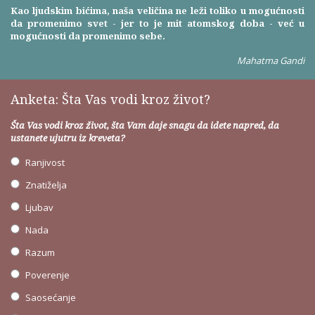
Kao ljudskim bićima, naša veličina ne leži toliko u mogućnosti
da promenimo svet - jer to je mit atomskog doba - već u
mogućnosti da promenimo sebe.
Mahatma Gandi
Anketa: Šta Vas vodi kroz život?
Šta Vas vodi kroz život, šta Vam daje snagu da idete napred, da
ustanete ujutru iz kreveta?
Ranjivost
Znatiželja
Ljubav
Nada
Razum
Poverenje
Saosećanje