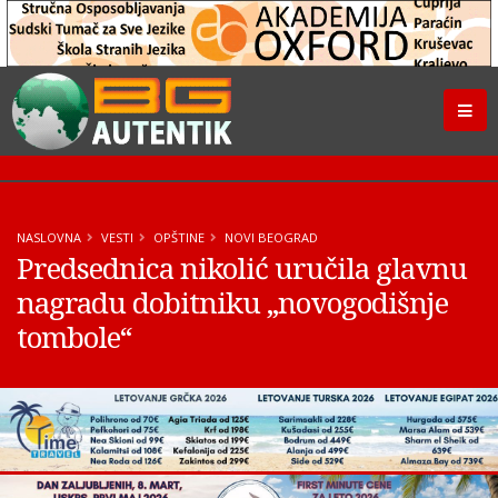
NASLOVNA
VESTI
OPŠTINE
NOVI BEOGRAD
Predsednica nikolić uručila glavnu
nagradu dobitniku „novogodišnje
tombole“