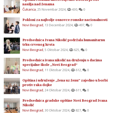
nasilja nad ženama
Čukarica
,
25 Novembar 2024
,
430
,
0
Pokloni za najbolje osnovce romske nacionalnosti
Novi Beograd
,
13 Decembar 2024
,
497
,
0
Predsednica Ivana Nikolić podržala humanitarnu
trku crvenog krsta
Novi Beograd
,
5 Oktobar 2024
,
625
,
0
Predsednica ivana nikolić na druženju s đacima
specijalne škole „Novi Beograd“
Novi Beograd
,
11 Oktobar 2024
,
612
,
0
Opština i udruženje „žena uz ženu” zajedno u borbi
protiv raka dojke
Novi Beograd
,
24 Oktobar 2024
,
611
,
0
Predsednica gradske opštine Novi Beograd Ivana
Nikolić
Novi Beograd
,
30 Oktobar 2024
,
827
,
0