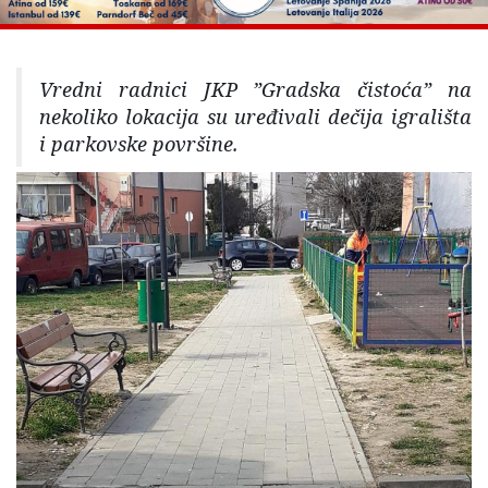
Vredni radnici JKP ”Gradska čistoća” na
nekoliko lokacija su uređivali dečija igrališta
i parkovske površine.