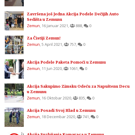
Završena još Jedna Akcija Podele Dečijih Auto
Sedišta u Zemunu
Zemun
,
16 Januar 2021
,
888
,
0
Za Čistiji Zemun!
Zemun
,
5 April 2021
,
757
,
0
Akcija Podele Paketa Pomoći u Zemunu
Zemun
,
11 Jun 2020
,
1061
,
0
Akcija Sakupimo Zimsku Odeću za Napuštenu Decu
u Zemunu
Zemun
,
16 Oktobar 2020
,
835
,
0
Akcija Posadi Svoj Hlad u Zemunu
Zemun
,
18 Decembar 2020
,
741
,
0
Akcija Suzbijanja Komaraca u Zemunu