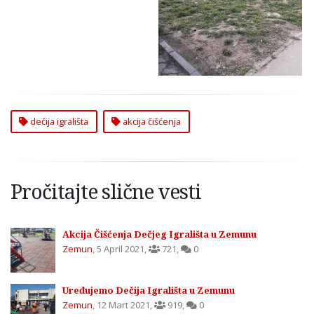
Čišćenja Dečijih
Igrališta u Zemunu
dečija igrališta
akcija čišćenja
Pročitajte slične vesti
Akcija Čišćenja Dečjeg Igrališta u Zemunu
Zemun
,
5 April 2021
,
721
,
0
Uređujemo Dečija Igrališta u Zemunu
Zemun
,
12 Mart 2021
,
919
,
0