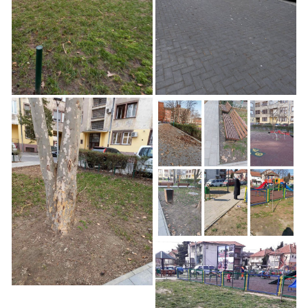
Čišćenja Dečijih
Čišćenja Dečijih
Igrališta u Zemunu
Igrališta u Zemunu
Nastavlja se Akcija
Čišćenja Dečijih
Nastavlja se Akcija
Igrališta u Zemunu
Čišćenja Dečijih
Igrališta u Zemunu
Nastavlja se Akcija