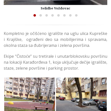
Selidbe Voždovac
Kompletno je očišćeno igralište na uglu ulica Kupreške
i Krajiške, ograđeni deo sa mobilijerima i spravama,
okolna staza sa đubrijerama i zelena površina.
Ekipe ”Čistoće” su tretirale i unutarblokovsku površinu
na lokaciji Karađorđeva 1, koja uključuje dečije igralište,
staze, zelene površine i parking prostor.
Nastavlja se Akcija
Nastavlja se Akcija