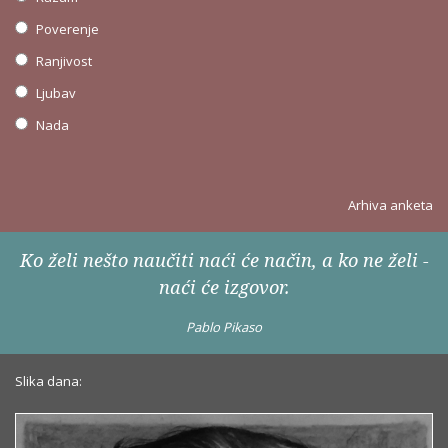
Poverenje
Ranjivost
Ljubav
Nada
Arhiva anketa
Ko želi nešto naučiti naći će način, a ko ne želi -
naći će izgovor.
Pablo Pikaso
Slika dana: