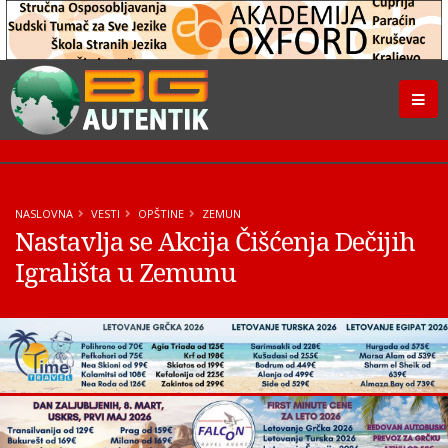
NASLOVNA
VESTI
OPŠTINE
ZEMUN
Nastavlja se Akcija Čišćenja Dečijih
Igrališta u Zemunu