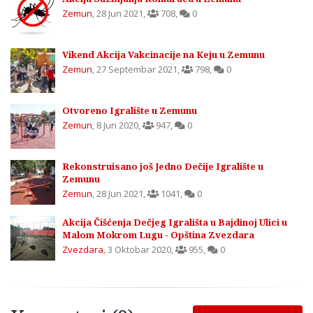
Zemun
,
28 Jun 2021
,
708
,
0
Vikend Akcija Vakcinacije na Keju u Zemunu
Zemun
,
27 Septembar 2021
,
798
,
0
Otvoreno Igralište u Zemunu
Zemun
,
8 Jun 2020
,
947
,
0
Rekonstruisano još Jedno Dečije Igralište u
Zemunu
Zemun
,
28 Jun 2021
,
1041
,
0
Akcija Čišćenja Dečjeg Igrališta u Bajdinoj Ulici u
Malom Mokrom Lugu - Opština Zvezdara
Zvezdara
,
3 Oktobar 2020
,
955
,
0