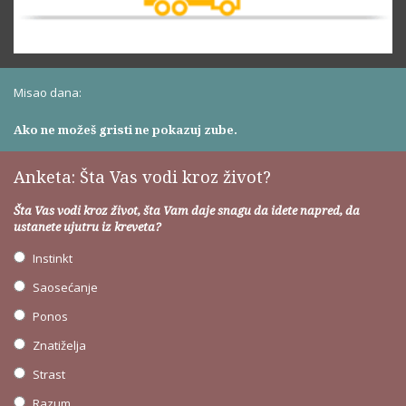
Misao dana:
Ako ne možeš gristi ne pokazuj zube.
Anketa: Šta Vas vodi kroz život?
Šta Vas vodi kroz život, šta Vam daje snagu da idete napred, da
ustanete ujutru iz kreveta?
Instinkt
Saosećanje
Ponos
Znatiželja
Strast
Razum