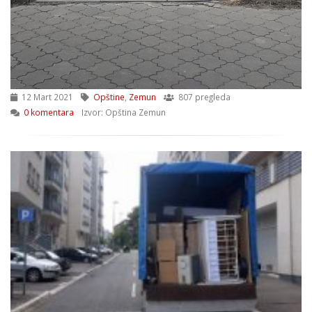
12 Mart 2021
Opštine
,
Zemun
807 pregleda
0 komentara
Izvor: Opština Zemun