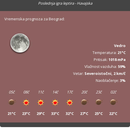
Poslednja igra leptira - Havajska
Vremenska prognoza za Beograd:
Vedro
Temperatura:
21°C
Pritisak:
1018 mPa
Vlažnost vazduha:
59%
Vetar:
Severoistočni, 2 km/č
Naoblačenje:
3%
05č
08č
11č
14č
17č
20č
23č
02č
21°C
23°C
29°C
33°C
32°C
27°C
25°C
22°C
05č
08č
11č
14č
17č
20č
23č
02č