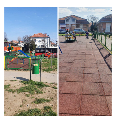
Akcija Čišćenja Dečjeg
Akcija Čišćenja Dečjeg
Igrališta u Zemunu
Igrališta u Zemunu