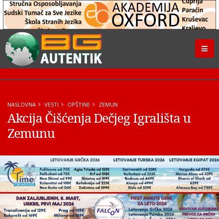
NASLOVNA
VESTI
OPŠTINE
ZEMUN
Akcija Čišćenja Dečjeg Igrališta u
Zemunu