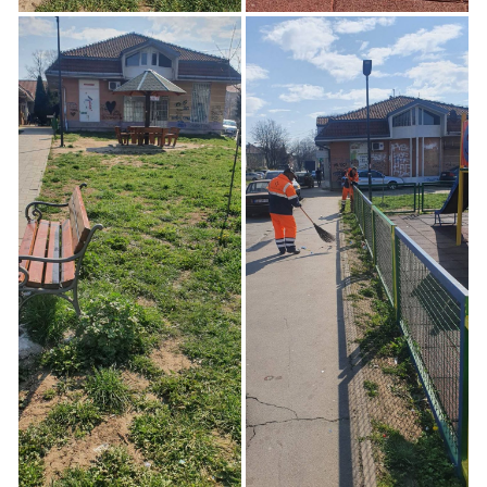
Akcija Čišćenja Dečjeg
Akcija Čišćenja Dečjeg
Igrališta u Zemunu
Igrališta u Zemunu