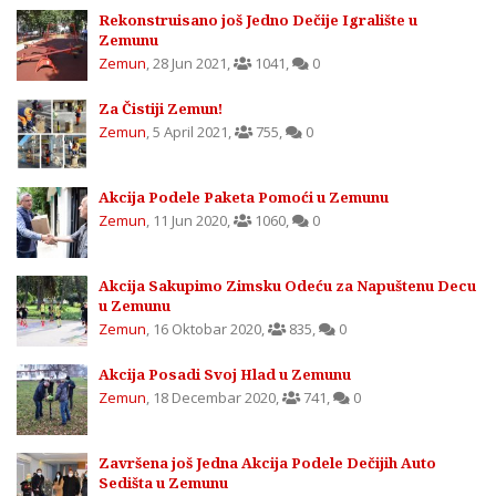
Rekonstruisano još Jedno Dečije Igralište u
Zemunu
Zemun
,
28 Jun 2021
,
1041
,
0
Za Čistiji Zemun!
Zemun
,
5 April 2021
,
755
,
0
Akcija Podele Paketa Pomoći u Zemunu
Zemun
,
11 Jun 2020
,
1060
,
0
Akcija Sakupimo Zimsku Odeću za Napuštenu Decu
u Zemunu
Zemun
,
16 Oktobar 2020
,
835
,
0
Akcija Posadi Svoj Hlad u Zemunu
Zemun
,
18 Decembar 2020
,
741
,
0
Završena još Jedna Akcija Podele Dečijih Auto
Sedišta u Zemunu