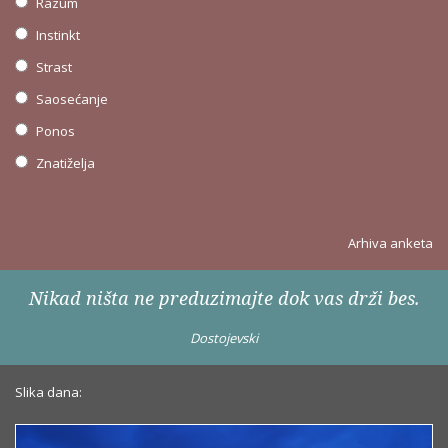
Razum
Instinkt
Strast
Saosećanje
Ponos
Znatiželja
Arhiva anketa
Nikad ništa ne preduzimajte dok vas drži bes.
Dostojevski
Slika dana: