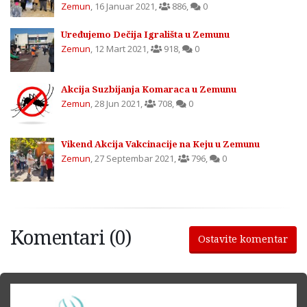
Zemun
,
16 Januar 2021
,
886
,
0
Uređujemo Dečija Igrališta u Zemunu
Zemun
,
12 Mart 2021
,
918
,
0
Akcija Suzbijanja Komaraca u Zemunu
Zemun
,
28 Jun 2021
,
708
,
0
Vikend Akcija Vakcinacije na Keju u Zemunu
Zemun
,
27 Septembar 2021
,
796
,
0
Komentari (0)
Ostavite komentar