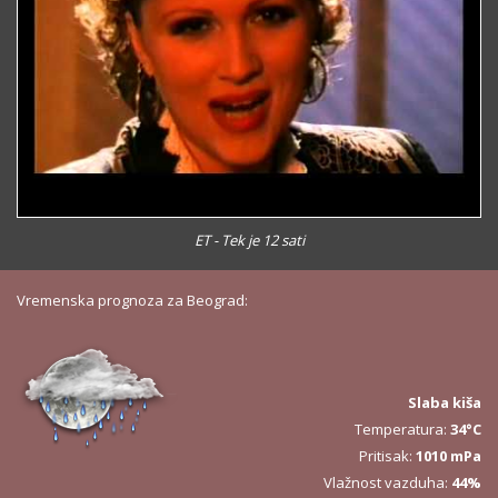
ET - Tek je 12 sati
Vremenska prognoza za Beograd:
Slaba kiša
Temperatura:
34°C
Pritisak:
1010 mPa
Vlažnost vazduha:
44%