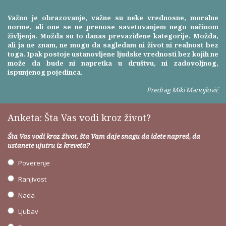
Važno je obrazovanje, važne su neke vrednosne, moralne
norme, ali one se ne prenose savetovanjem nego načinom
življenja. Možda su to danas prevaziđene kategorije. Možda,
ali ja ne znam, ne mogu da sagledam ni život ni realnost bez
toga. Ipak postoje ustanovljene ljudske vrednosti bez kojih ne
može da bude ni napretka u društvu, ni zadovoljnog,
ispunjenog pojedinca.
Predrag Miki Manojlović
Anketa: Šta Vas vodi kroz život?
Šta Vas vodi kroz život, šta Vam daje snagu da idete napred, da
ustanete ujutru iz kreveta?
Poverenje
Ranjivost
Nada
Ljubav