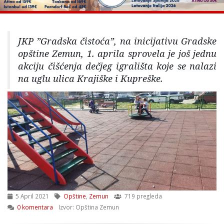
JKP ”Gradska čistoća”, na inicijativu Gradske
opštine Zemun, 1. aprila sprovela je još jednu
akciju čišćenja dečjeg igrališta koje se nalazi
na uglu ulica Krajiške i Kupreške.
5 April 2021
Opštine
,
Zemun
719 pregleda
0 komentara
Izvor: Opština Zemun