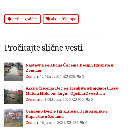
dečije igralište
akcija čišćenja
Pročitajte slične vesti
Nastavlja se Akcija Čišćenja Dečijih Igrališta u
Zemunu
Zemun
,
12 Mart 2021
,
806
,
0
Akcija Čišćenja Dečjeg Igrališta u Bajdinoj Ulici u
Malom Mokrom Lugu - Opština Zvezdara
Zvezdara
,
3 Oktobar 2020
,
955
,
0
Očišćeno Dečije Igralište na Uglu Krajiške i
Kupreške u Zemunu
Zemun
,
16 Januar 2021
,
926
,
0