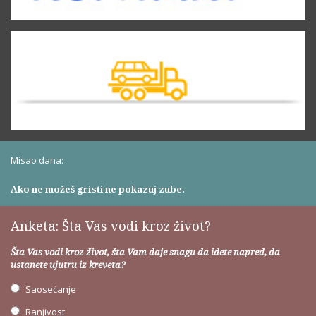
Misao dana:
Ako ne možeš gristi ne pokazuj zube.
Anketa: Šta Vas vodi kroz život?
Šta Vas vodi kroz život, šta Vam daje snagu da idete napred, da
ustanete ujutru iz kreveta?
Saosećanje
Ranjivost