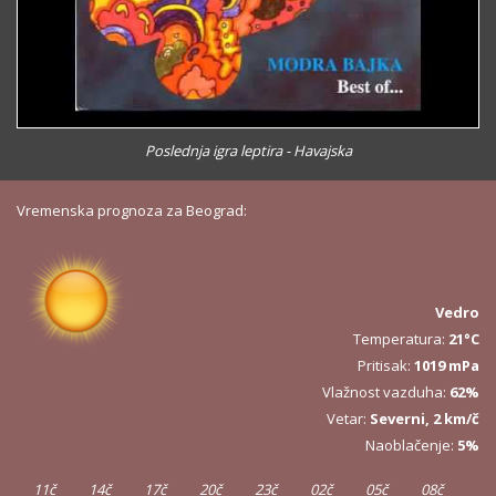
Poslednja igra leptira - Havajska
Vremenska prognoza za Beograd:
Vedro
Temperatura:
21°C
Pritisak:
1019 mPa
Vlažnost vazduha:
62%
Vetar:
Severni, 2 km/č
Naoblačenje:
5%
11č
14č
17č
20č
23č
02č
05č
08č