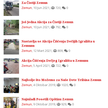
Za Čistiji Zemun
Zemun
,
10 Jun 2021
,
720
,
0
Još Jedna Akcija za Čistiji Zemun
Zemun
,
10 Jun 2021
,
792
,
0
Nastavlja se Akcija Čišćenja Dečijih Igrališta u
Zemunu
Zemun
,
12 Mart 2021
,
809
,
0
Akcija Čišćenja Dečjeg Igrališta u Zemunu
Zemun
,
5 April 2021
,
722
,
0
Najbolje što Možemo za Naše Dete Tribina Zemun
Zemun
,
4 Oktobar 2019
,
1020
,
0
Najmlađi Posetili Opštinu Zemun
Zemun
,
9 Oktobar 2019
,
929
,
0