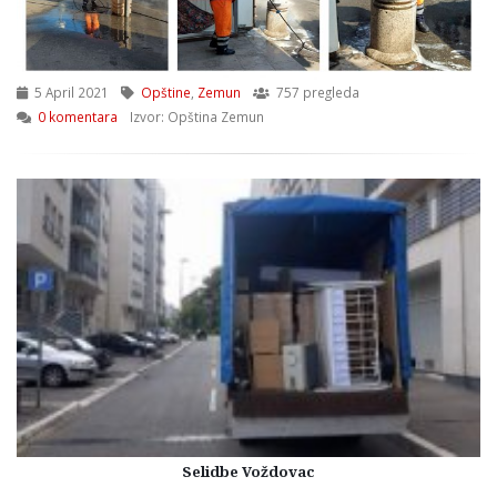
5 April 2021
Opštine
,
Zemun
757 pregleda
0 komentara
Izvor: Opština Zemun
Selidbe Voždovac