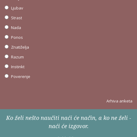
Ljubav
Strast
Nada
Ponos
Znatiželja
Razum
Instinkt
Poverenje
Arhiva anketa
Ko želi nešto naučiti naći će način, a ko ne želi -
naći će izgovor.