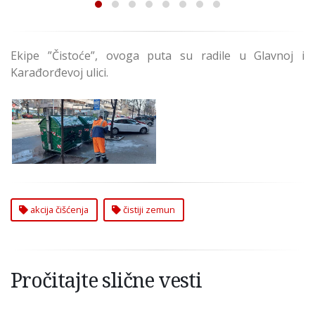
Ekipe ”Čistoće”, ovoga puta su radile u Glavnoj i
Karađorđevoj ulici.
Za Čistiji Zemun! -
Akcija Čišćenje
Zemuna
akcija čišćenja
čistiji zemun
Pročitajte slične vesti