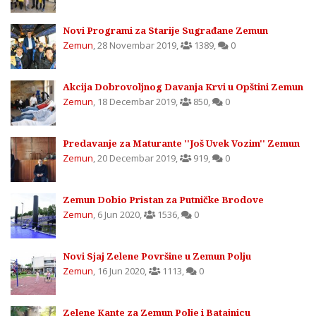
Novi Programi za Starije Sugrađane Zemun
Zemun
,
28 Novembar 2019
,
1389
,
0
Akcija Dobrovoljnog Davanja Krvi u Opštini Zemun
Zemun
,
18 Decembar 2019
,
850
,
0
Predavanje za Maturante ''Još Uvek Vozim'' Zemun
Zemun
,
20 Decembar 2019
,
919
,
0
Zemun Dobio Pristan za Putničke Brodove
Zemun
,
6 Jun 2020
,
1536
,
0
Novi Sjaj Zelene Površine u Zemun Polju
Zemun
,
16 Jun 2020
,
1113
,
0
Zelene Kante za Zemun Polje i Batajnicu