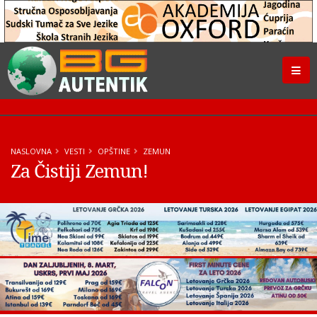
NASLOVNA
VESTI
OPŠTINE
ZEMUN
Za Čistiji Zemun!