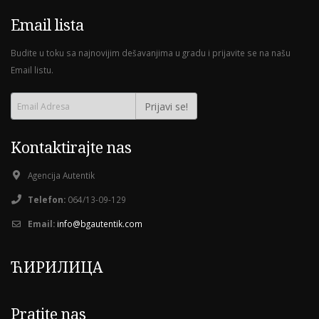
Email lista
26°C
33°C
37°C
37°C
31°C
28°C
25°C
23°C
08č
11č
14č
17č
20č
23č
02č
05č
Budite u toku sa najnovijim dešavanjima u gradu i prijavite se na našu
Email listu.
29°C
36°C
39°C
39°C
33°C
29°C
27°C
25°C
Prijavi se!
08č
11č
14č
17č
20č
23č
02č
Kontaktirajte nas
31°C
38°C
41°C
41°C
35°C
31°C
28°C
Agencija Autentik
Telefon:
064/13-09-129
Email:
info@bgautentik.com
ЋИРИЛИЦА
Pratite nas