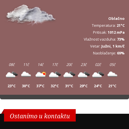
Oblačno
Temperatura:
21°C
Pritisak:
1012 mPa
Vlažnost vazduha:
73%
Vetar:
Južni, 1 km/č
Naoblačenje:
69%
08č
11č
14č
17č
20č
23č
02č
05č
23°C
30°C
37°C
32°C
31°C
29°C
24°C
21°C
08č
11č
14č
17č
20č
23č
02č
05č
23°C
31°C
35°C
36°C
31°C
27°C
24°C
21°C
Ostanimo u kontaktu
08č
11č
14č
17č
20č
23č
02č
05č