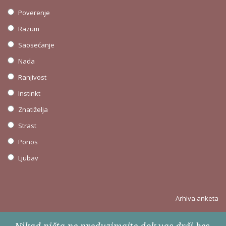
Poverenje
Razum
Saosećanje
Nada
Ranjivost
Instinkt
Znatiželja
Strast
Ponos
Ljubav
Arhiva anketa