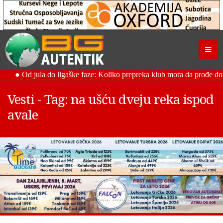
Vesti - Tag: na ušću dveju reka ispod
avale