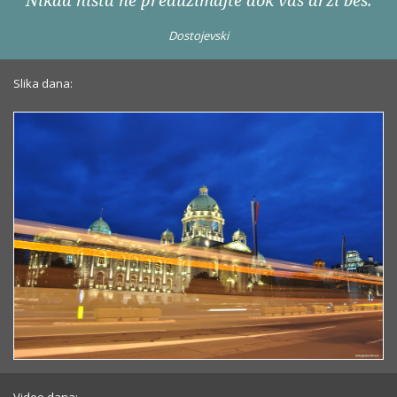
Nikad ništa ne preduzimajte dok vas drži bes.
Dostojevski
Slika dana: