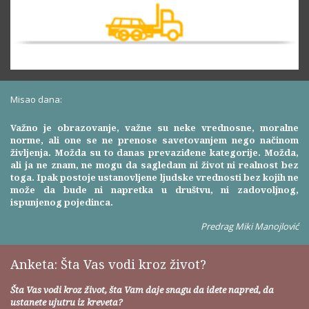
Misao dana:
Važno je obrazovanje, važne su neke vrednosne, moralne
norme, ali one se ne prenose savetovanjem nego načinom
življenja. Možda su to danas prevaziđene kategorije. Možda,
ali ja ne znam, ne mogu da sagledam ni život ni realnost bez
toga. Ipak postoje ustanovljene ljudske vrednosti bez kojih ne
može da bude ni napretka u društvu, ni zadovoljnog,
ispunjenog pojedinca.
Predrag Miki Manojlović
Anketa: Šta Vas vodi kroz život?
Šta Vas vodi kroz život, šta Vam daje snagu da idete napred, da
ustanete ujutru iz kreveta?