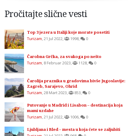
Pročitajte slične vesti
Top 3 jezera u Italiji koje morate posetiti
Turizam
,
21 Jul 2022
,
1998
,
0
Čarobna Grčka, za svakoga po nešto
Turizam
,
8 Februar 2023
,
1128
,
0
Čarolija praznika u gradovima bivše Jugoslavije:
Zagreb, Sarajevo, Ohrid
Turizam
,
28 Mart 2023
,
853
,
0
Putovanje u Madrid i Lisabon – destinacija koja
mami uzdahe
Turizam
,
21 Jul 2022
,
1006
,
0
Ljubljana i Bled – mesta u koja ćete se zaljubiti
Turizam
,
21 Jul 2022
,
968
,
0