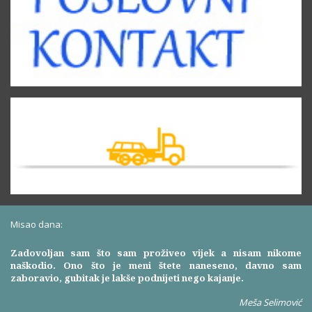
Misao dana:
Zadovoljan sam što sam proživeo vijek a nisam nikome
naškodio. Ono što je meni štete naneseno, davno sam
zaboravio, gubitak je lakše podnijeti nego kajanje.
Meša Selimović