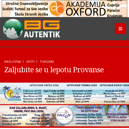
NASLOVNA
VESTI
TURIZAM
Zaljubite se u lepotu Provanse