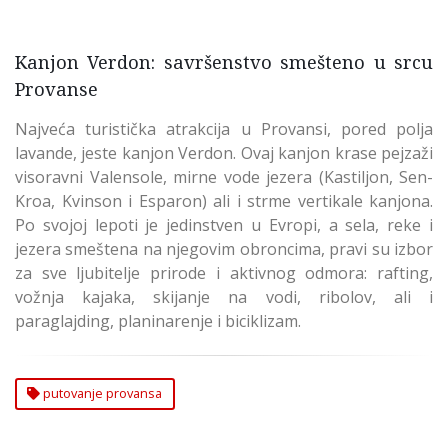
Kanjon Verdon: savršenstvo smešteno u srcu
Provanse
Najveća turistička atrakcija u Provansi, pored polja
lavande, jeste kanjon Verdon. Ovaj kanjon krase pejzaži
visoravni Valensole, mirne vode jezera (Kastiljon, Sen-
Kroa, Kvinson i Esparon) ali i strme vertikale kanjona.
Po svojoj lepoti je jedinstven u Evropi, a sela, reke i
jezera smeštena na njegovim obroncima, pravi su izbor
za sve ljubitelje prirode i aktivnog odmora: rafting,
vožnja kajaka, skijanje na vodi, ribolov, ali i
paraglajding, planinarenje i biciklizam.
putovanje provansa