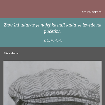
Arhiva anketa
Završni udarac je najefikasniji kada se izvede na
početku.
Srba Pavlović
Slika dana: