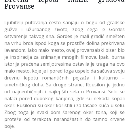
Provanse
Ljubitelji putovanja često sanjaju o begu od gradske
gužve i užurbanog života, zbog čega je Gordes
ostvarenje takvog sna. Gordes je mali gradić smešten
na vrhu brda ispod koga se prostiže dolina prekrivena
lavandom. Iako malo mesto, ovaj provansalski biser bio
je inspiracija za snimanje mnogih filmova. Ipak, burna
istorija praćena zemljotresima ostavila je traga na ovo
malo mesto, koje je i pored toga uspelo da sačuva svoju
drevnu lepotu romantičnih pejzaža i kulturno –
umetničkog duha. Sa druge strane, Rousilon je jedno
od najneobičnijih i najlepših sela u Provansi. Selo se
nalazi pored dubokog kanjona, gde su nekada kopali
oker. Rusilonci su oker koristili i za fasade kuća u selu.
Zbog toga je svaki dom šarenog oker tona, koji se
proteže od terakota narandžastih do tamno crvene
boje.