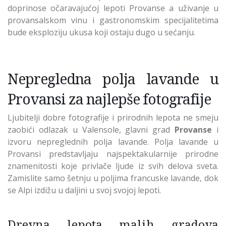
doprinose očaravajućoj lepoti Provanse a uživanje u
provansalskom vinu i gastronomskim specijalitetima
bude eksploziju ukusa koji ostaju dugo u sećanju.
Nepregledna polja lavande u
Provansi za najlepše fotografije
Ljubitelji dobre fotografije i prirodnih lepota ne smeju
zaobići odlazak u Valensole, glavni grad
Provanse
i
izvoru nepreglednih polja lavande. Polja lavande u
Provansi predstavljaju najspektakularnije prirodne
znamenitosti koje privlače ljude iz svih delova sveta.
Zamislite samo šetnju u poljima francuske lavande, dok
se Alpi izdižu u daljini u svoj svojoj lepoti.
Drevna lepota malih gradova