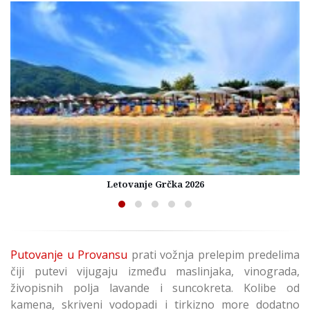
Letovanje Grčka 2026
Putovanje u Provansu
prati vožnja prelepim predelima
čiji putevi vijugaju između maslinjaka, vinograda,
živopisnih polja lavande i suncokreta. Kolibe od
kamena, skriveni vodopadi i tirkizno more dodatno