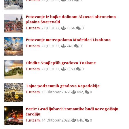
Putovanje iz bajke dolinom Alzasa i obroncima
planine Švarcvald
Turizam
,
21 Jul 2022
,
1364
,
0
Putovanje metropolama Madrida i Lisabona
Turizam
,
21 Jul 2022
,
741
,
0
Obiđite 5 najlepših gradova Toskane
Turizam
,
21 Jul 2022
,
1360
,
0
Tajne podzemnih gradova Kapadokije
Turizam
,
13 Oktobar 2022
,
692
,
0
Pariz: Grad ljubavi i romantike budi novogoišnju
čaroliju
Turizam
,
14 Oktobar 2022
,
646
,
0