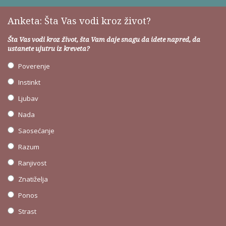
Anketa: Šta Vas vodi kroz život?
Šta Vas vodi kroz život, šta Vam daje snagu da idete napred, da
ustanete ujutru iz kreveta?
Poverenje
Instinkt
Ljubav
Nada
Saosećanje
Razum
Ranjivost
Znatiželja
Ponos
Strast