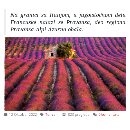
Na granici sa Italijom, u jugoistočnom delu
Francuske nalazi se Provansa, deo regiona
Provansa-Alpi-Azurna obala.
12 Oktobar 2022
Turizam
823 pregleda
0 komentara