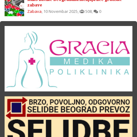
zabave
Zabava
,
10 Novembar 2025
,
508
,
0