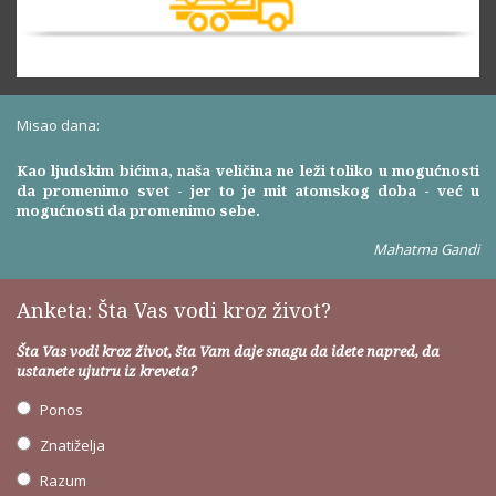
Misao dana:
Kao ljudskim bićima, naša veličina ne leži toliko u mogućnosti
da promenimo svet - jer to je mit atomskog doba - već u
mogućnosti da promenimo sebe.
Mahatma Gandi
Anketa: Šta Vas vodi kroz život?
Šta Vas vodi kroz život, šta Vam daje snagu da idete napred, da
ustanete ujutru iz kreveta?
Ponos
Znatiželja
Razum