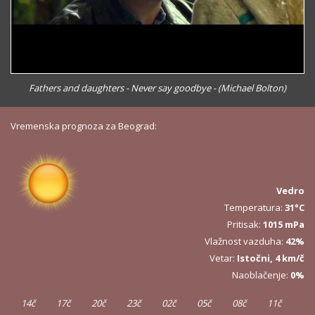
Fathers and daughters - Never say goodbye - (Michael Bolton)
Vremenska prognoza za Beograd:
Vedro
Temperatura:
31°C
Pritisak:
1015 mPa
Vlažnost vazduha:
42%
Vetar:
Istočni, 4 km/č
Naoblačenje:
0%
14č
17č
20č
23č
02č
05č
08č
11č