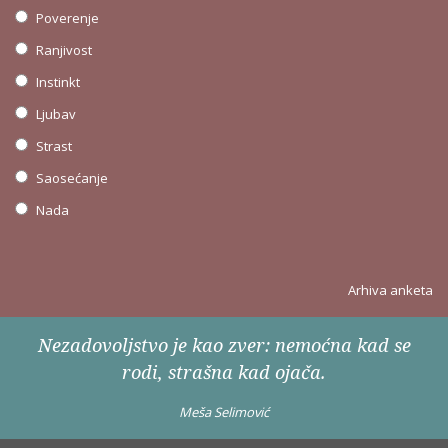
Poverenje
Ranjivost
Instinkt
Ljubav
Strast
Saosećanje
Nada
Arhiva anketa
Nezadovoljstvo je kao zver: nemoćna kad se
rodi, strašna kad ojača.
Meša Selimović