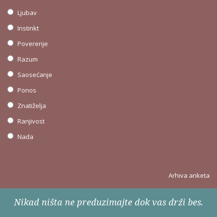
Ljubav
Instinkt
Poverenje
Razum
Saosećanje
Ponos
Znatiželja
Ranjivost
Nada
Arhiva anketa
Nikad ništa ne preduzimajte dok vas drži bes.