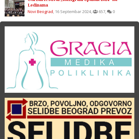
Ledinama
Novi Beograd
,
16 Septembar 2024
,
657
,
0