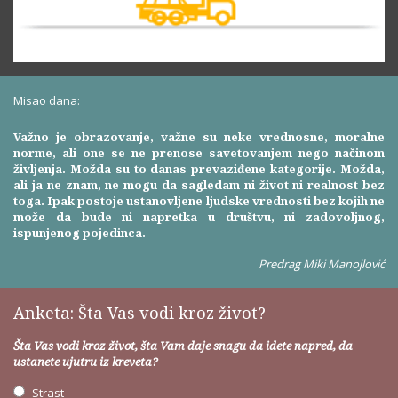
Misao dana:
Važno je obrazovanje, važne su neke vrednosne, moralne
norme, ali one se ne prenose savetovanjem nego načinom
življenja. Možda su to danas prevaziđene kategorije. Možda,
ali ja ne znam, ne mogu da sagledam ni život ni realnost bez
toga. Ipak postoje ustanovljene ljudske vrednosti bez kojih ne
može da bude ni napretka u društvu, ni zadovoljnog,
ispunjenog pojedinca.
Predrag Miki Manojlović
Anketa: Šta Vas vodi kroz život?
Šta Vas vodi kroz život, šta Vam daje snagu da idete napred, da
ustanete ujutru iz kreveta?
Strast