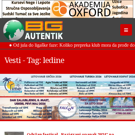
Vesti - Tag: ledine
Održan festival „Razigrani opanak 2024" na