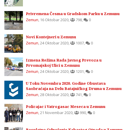
Privremena Česma u Gradskom Parku u Zemunu
Zemun
,
16 Oktobar 2020
,
798
,
0
Novi Kontejneri u Zemunu
Zemun
,
24 Oktobar 2020
,
1007
,
0
Izmena Režima Rada Javnog Prevoza u
Prvomajskoj Ulici u Zemunu
Zemun
,
24 Oktobar 2020
,
1201
,
0
U Toku Novembra 2020. Godine Obustava
Saobraćaja na Delu Batajničkog Druma u Zemunu
Zemun
,
28 Oktobar 2020
,
741
,
0
Policajac i Vatrogasac Meseca u Zemunu
Zemun
,
21 Novembar 2020
,
990
,
0
Besplatno Odnošenje Kabastog Otpada u Zemunu