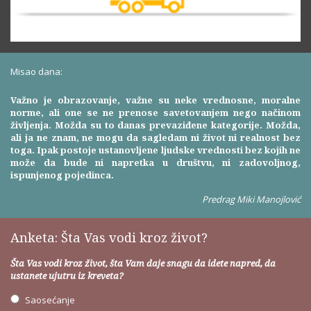
Misao dana:
Važno je obrazovanje, važne su neke vrednosne, moralne
norme, ali one se ne prenose savetovanjem nego načinom
življenja. Možda su to danas prevaziđene kategorije. Možda,
ali ja ne znam, ne mogu da sagledam ni život ni realnost bez
toga. Ipak postoje ustanovljene ljudske vrednosti bez kojih ne
može da bude ni napretka u društvu, ni zadovoljnog,
ispunjenog pojedinca.
Predrag Miki Manojlović
Anketa: Šta Vas vodi kroz život?
Šta Vas vodi kroz život, šta Vam daje snagu da idete napred, da
ustanete ujutru iz kreveta?
Saosećanje