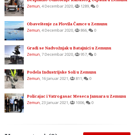
Zemun
,
4 Decembar 2020
,
1289
,
0
Obaveštenje za Plovila Čamce u Zemunu
Zemun
,
4 Decembar 2020
,
866
,
0
Gradi se Nadvožnjak u Batajnici u Zemunu
Zemun
,
7 Decembar 2020
,
957
,
0
Podela Industrijske Soli u Zemunu
Zemun
,
16 Januar 2021
,
811
,
0
Policajac i Vatrogasac Meseca Januara u Zemunu
Zemun
,
23 Januar 2021
,
1006
,
0