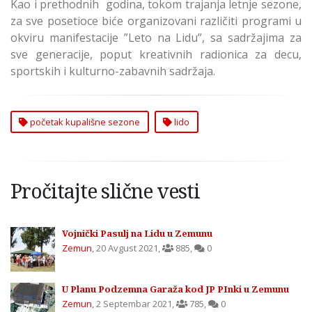
Kao i prethodnih godina, tokom trajanja letnje sezone,
za sve posetioce biće organizovani različiti programi u
okviru manifestacije ”Leto na Lidu”, sa sadržajima za
sve generacije, poput kreativnih radionica za decu,
sportskih i kulturno-zabavnih sadržaja.
početak kupališne sezone
lido
Pročitajte slične vesti
Vojnički Pasulj na Lidu u Zemunu
Zemun
,
20 Avgust 2021
,
885
,
0
U Planu Podzemna Garaža kod JP PInki u Zemunu
Zemun
,
2 Septembar 2021
,
785
,
0