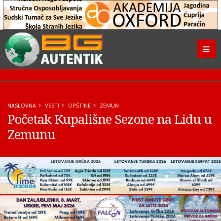
NASLOVNA
VESTI
OPŠTINE
ZEMUN
Početak Kupališne Sezone na Lidu u
Zemunu