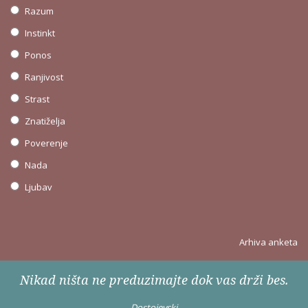
Razum
Instinkt
Ponos
Ranjivost
Strast
Znatiželja
Poverenje
Nada
Ljubav
Arhiva anketa
Nikad ništa ne preduzimajte dok vas drži bes.
Dostojevski