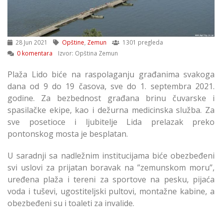
28 Jun 2021
Opštine
,
Zemun
1301 pregleda
0 komentara
Izvor: Opština Zemun
Plaža Lido biće na raspolaganju građanima svakoga
dana od 9 do 19 časova, sve do 1. septembra 2021.
godine. Za bezbednost građana brinu čuvarske i
spasilačke ekipe, kao i dežurna medicinska služba. Za
sve posetioce i ljubitelje Lida prelazak preko
pontonskog mosta je besplatan.
U saradnji sa nadležnim institucijama biće obezbeđeni
svi uslovi za prijatan boravak na ”zemunskom moru”,
uređena plaža i tereni za sportove na pesku, pijaća
voda i tuševi, ugostiteljski pultovi, montažne kabine, a
obezbeđeni su i toaleti za invalide.