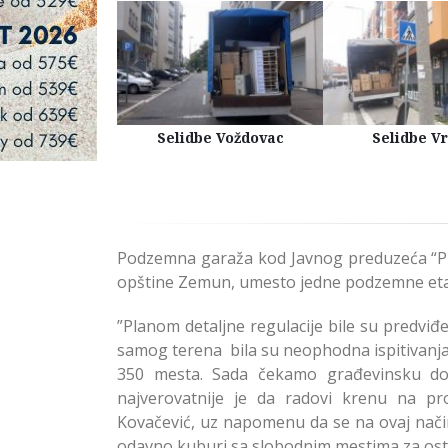
Kuća Beograd
Selidbe Voždovac
Selidbe V
Podzemna garaža kod Javnog preduzeća “Pink
opštine Zemun, umesto jedne podzemne etaž
”Planom detaljne regulacije bile su predvi
samog terena bila su neophodna ispitivanja
350 mesta. Sada čekamo građevinsku doz
najverovatnije je da radovi krenu na p
Kovačević, uz napomenu da se na ovaj nači
odavno kuburi sa slobodnim mestima za ostav