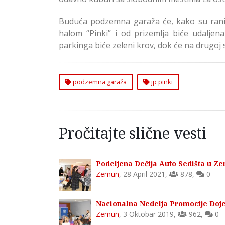
Buduća podzemna garaža će, kako su ranije 
halom “Pinki” i od prizemlja biće udalj
parkinga biće zeleni krov, dok će na drugoj s
podzemna garaža
jp pinki
Pročitajte slične vesti
Podeljena Dečija Auto Sedišta u Z
Zemun
,
28 April 2021
,
878
,
0
Nacionalna Nedelja Promocije Doj
Zemun
,
3 Oktobar 2019
,
962
,
0