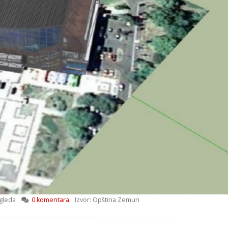
gleda
0 komentara
Izvor: Opština Zemun