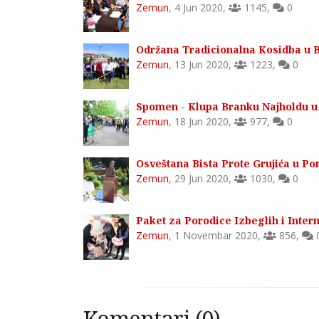
Zemun
,
4 Jun 2020
,
1145
,
0
Održana Tradicionalna Kosidba u
Zemun
,
13 Jun 2020
,
1223
,
0
Spomen - Klupa Branku Najholdu 
Zemun
,
18 Jun 2020
,
977
,
0
Osveštana Bista Prote Grujića u P
Zemun
,
29 Jun 2020
,
1030
,
0
Paket za Porodice Izbeglih i Inter
Zemun
,
1 Novembar 2020
,
856
,
Komentari (0)