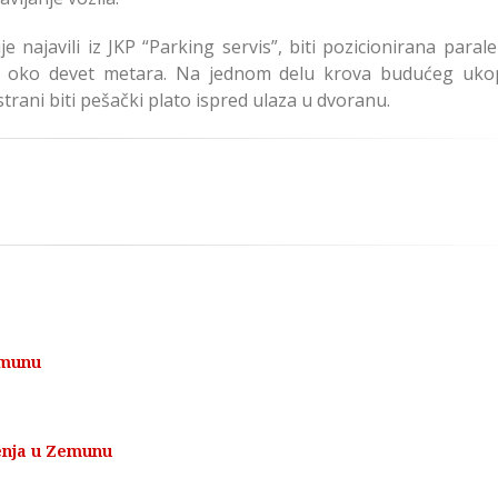
najavili iz JKP “Parking servis”, biti pozicionirana parale
ena oko devet metara. Na jednom delu krova budućeg uk
trani biti pešački plato ispred ulaza u dvoranu.
emunu
enja u Zemunu