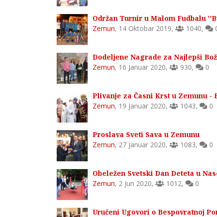
Održan Turnir u Malom Fudbalu ''Bu
Zemun
,
14 Oktobar 2019
,
1040
,
Dodeljene Nagrade za Najlepši Bož
Zemun
,
16 Januar 2020
,
930
,
0
Plivanje za Časni Krst u Zemunu - 
Zemun
,
19 Januar 2020
,
1043
,
0
Proslava Sveti Sava u Zemunu
Zemun
,
27 Januar 2020
,
1083
,
0
Obeležen Svetski Dan Deteta u Na
Zemun
,
2 Jun 2020
,
1012
,
0
Uručeni Ugovori o Bespovratnoj P