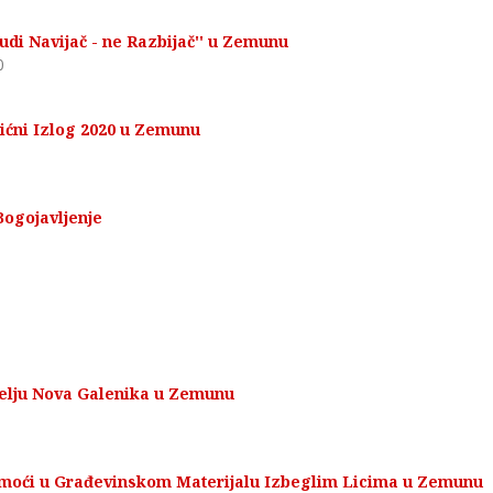
di Navijač - ne Razbijač'' u Zemunu
0
ićni Izlog 2020 u Zemunu
Bogojavljenje
selju Nova Galenika u Zemunu
omoći u Građevinskom Materijalu Izbeglim Licima u Zemunu