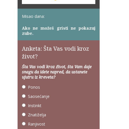
Misao dana:
Ako ne možeš gristi ne pokazuj
zube.
Anketa: Šta Vas vodi kroz
život?
Šta Vas vodi kroz život, šta Vam daje
snagu da idete napred, da ustanete
ujutru iz kreveta?
Ponos
Saosećanje
Instinkt
Znatiželja
Ranjivost