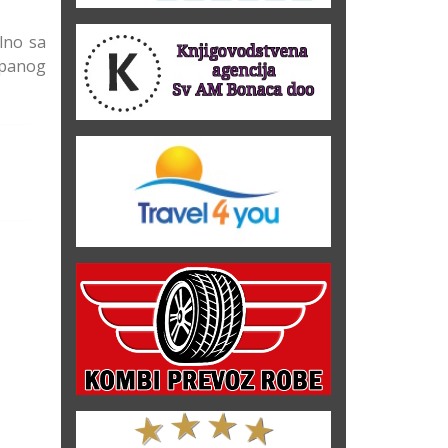
lno sa
opanog