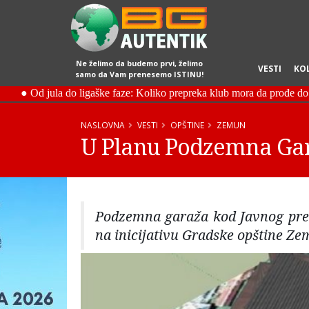
Ne želimo da budemo prvi, želimo
VESTI
KO
samo da Vam prenesemo ISTINU!
NASLOVNA
VESTI
OPŠTINE
ZEMUN
U Planu Podzemna Gar
Podzemna garaža kod Javnog predu
na inicijativu Gradske opštine Ze