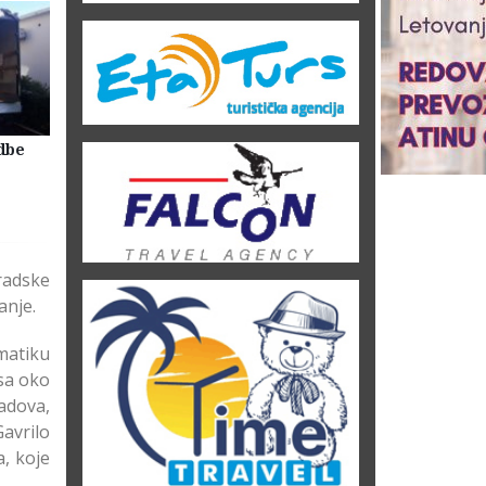
dbe
Selidbe Firme Beograd
Skladištenje Stvari Beogr
Magacin Lagerovanje
radske
anje.
matiku
sa oko
adova,
avrilo
, koje