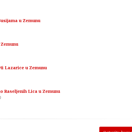
 Busijama u Zemunu
u Zemunu
orti Lazarice u Zemunu
no Raseljenih Lica u Zemunu
0