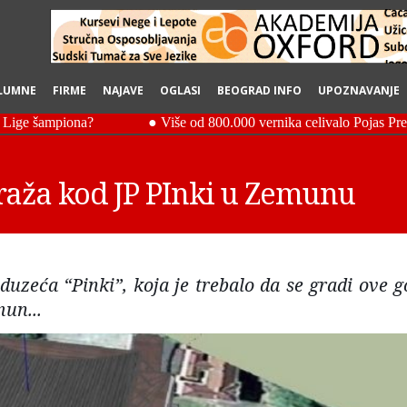
LUMNE
FIRME
NAJAVE
OGLASI
BEOGRAD INFO
UPOZNAVANJE
aža kod JP PInki u Zemunu
zeća “Pinki”, koja je trebalo da se gradi ove g
mun...