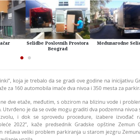
račar
Selidbe Poslovnih Prostora
Međunarodne Seli
Beograd
i”, koja je trebalo da se gradi ove godine na inicijativu G
e za 160 automobila imaće dva nivoa i 350 mesta za parkir
đene dve etaže, međutim, s obzirom na blizinu vode i proble
. Utvrđeno je da se ovde mogu graditi dva podzemna nivoa 
volu, i dok se sprovedu procedure, izabere izvođač r
roleće 2022”, kaže predsednik Gradske opštine Zemun G
n rešava veliki problem parkiranja u starom jezgru Zemuna
ljanje vozila.