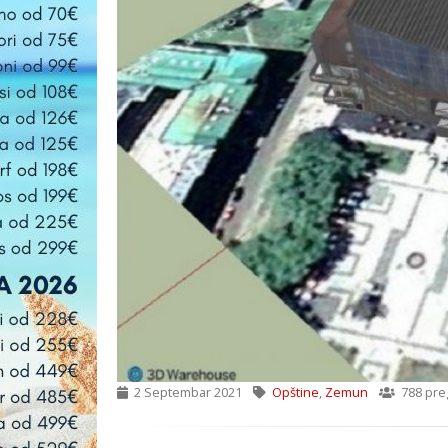
2 Septembar 2021
Opštine
,
Zemun
788 pre