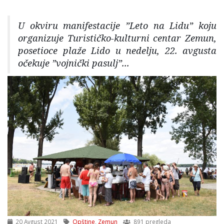
U okviru manifestacije ”Leto na Lidu” koju
organizuje Turističko-kulturni centar Zemun,
posetioce plaže Lido u nedelju, 22. avgusta
očekuje ”vojnički pasulj”...
20 Avgust 2021
Opštine
,
Zemun
891 pregleda