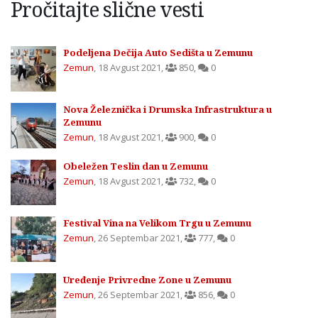
Pročitajte slične vesti
Podeljena Dečija Auto Sedišta u Zemunu
Zemun
,
18 Avgust 2021
,
850
,
0
Nova Železnička i Drumska Infrastruktura u
Zemunu
Zemun
,
18 Avgust 2021
,
900
,
0
Obeležen Teslin dan u Zemunu
Zemun
,
18 Avgust 2021
,
732
,
0
Festival Vina na Velikom Trgu u Zemunu
Zemun
,
26 Septembar 2021
,
777
,
0
Uređenje Privredne Zone u Zemunu
Zemun
,
26 Septembar 2021
,
856
,
0