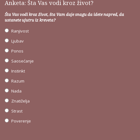
Anketa: Šta Vas vodi kroz život?
Šta Vas vodi kroz život, šta Vam daje snagu da idete napred, da
ustanete ujutru iz kreveta?
Ranjivost
Ljubav
Ponos
Saosećanje
Instinkt
Razum
Nada
Znatiželja
Strast
Poverenje