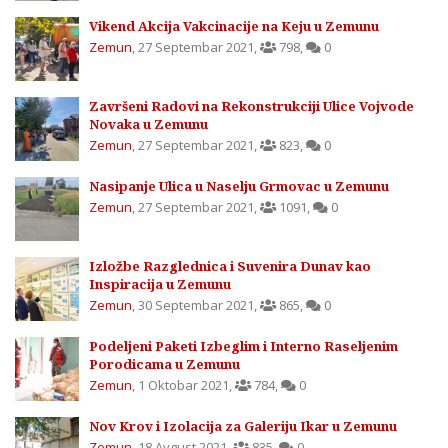
Vikend Akcija Vakcinacije na Keju u Zemunu
Zemun
,
27 Septembar 2021
,
798
,
0
Završeni Radovi na Rekonstrukciji Ulice Vojvode
Novaka u Zemunu
Zemun
,
27 Septembar 2021
,
823
,
0
Nasipanje Ulica u Naselju Grmovac u Zemunu
Zemun
,
27 Septembar 2021
,
1091
,
0
Izložbe Razglednica i Suvenira Dunav kao
Inspiracija u Zemunu
Zemun
,
30 Septembar 2021
,
865
,
0
Podeljeni Paketi Izbeglim i Interno Raseljenim
Porodicama u Zemunu
Zemun
,
1 Oktobar 2021
,
784
,
0
Nov Krov i Izolacija za Galeriju Ikar u Zemunu
Zemun
,
18 Avgust 2021
,
835
,
0