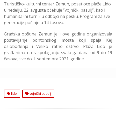
Turističko-kulturni centar Zemun, posetioce plaže Lido
u nedelju, 22. avgusta očekuje ”vojnički pasulj”, kao i
humanitarni turnir u odbojci na pesku. Program za sve
generacije počinje u 14 časova.
Gradska opština Zemun je i ove godine organizovala
postavljanje pontonskog mosta koji spaja Kej
oslobođenja i Veliko ratno ostrvo. Plaža Lido je
građanima na raspolaganju svakoga dana od 9 do 19
časova, sve do 1. septembra 2021. godine.
lido
vojnički pasulj