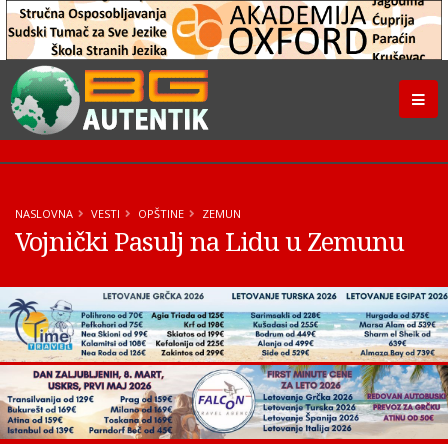
NASLOVNA
VESTI
OPŠTINE
ZEMUN
Vojnički Pasulj na Lidu u Zemunu