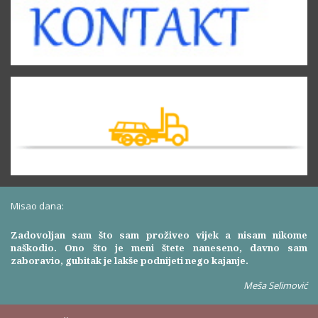
Misao dana:
Zadovoljan sam što sam proživeo vijek a nisam nikome
naškodio. Ono što je meni štete naneseno, davno sam
zaboravio, gubitak je lakše podnijeti nego kajanje.
Meša Selimović