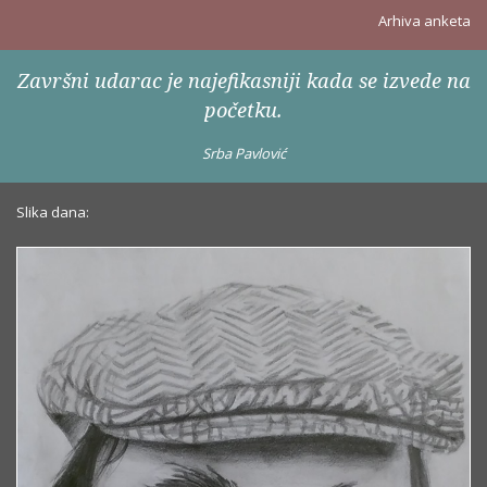
Arhiva anketa
Završni udarac je najefikasniji kada se izvede na
početku.
Srba Pavlović
Slika dana: