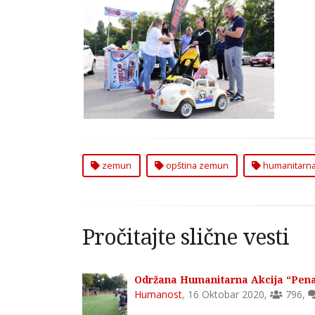
Održana Humanitarna Akcija
”Sipaj Litar Manje za Unino
Zdravlje” u Zemunu
zemun
opština zemun
humanitarna 
Pročitajte slične vesti
Održana Humanitarna Akcija “Penal
Humanost
,
16 Oktobar 2020
,
796
,