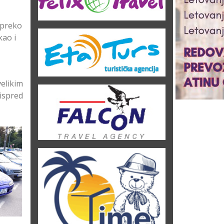
 preko
kao i
elikim
ispred
cija
ino