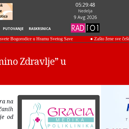
05:29:49
Nedelja
9 Avg 2026
PUTOVANJE
RASKRSNICA
ino Zdravlje” u
ra na
čanih
je od