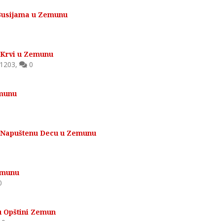
 Busijama u Zemunu
 Krvi u Zemunu
1203
,
0
emunu
 Napuštenu Decu u Zemunu
Zemunu
0
u Opštini Zemun