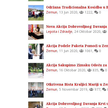
Održana Tradicionalna Kosidba u
Zemun
,
13 Jun 2020
,
1222
,
0
Nova Akcija Dobrovoljnog Davanja
Lepota i Zdravlje
,
24 Oktobar 2020
,
Akcija Podele Paketa Pomoći u Z
Zemun
,
11 Jun 2020
,
1061
,
0
Akcija Sakupimo Zimsku Odeću za
Zemun
,
16 Oktobar 2020
,
835
,
0
Otkrivena Bista Kraljici Mariji u 
Zemun
,
5 Novembar 2019
,
977
,
Akcija Dobrovoljnog Davanja Krvi 