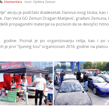
0 komentara
Izvor: Opština Zemun
lje” akciju je podržalo dvadesetak članova ovog kluba, kao i
ije, član Veća GO Zemun Dragan Matijević, građani Zemuna, 
delili propagandni materijal sa pozivom da se devojčici hitno
 godine. Poznat je po organizovanju relija, kao i po v
h je prvi ”tjuning šou” organizovan 2016. godine na platou 
ana Humanitarna Akcija
Održana Humanitarna Ak
aj Litar Manje za Unino
”Sipaj Litar Manje za Un
Zdravlje” u Zemunu
Zdravlje” u Zemunu