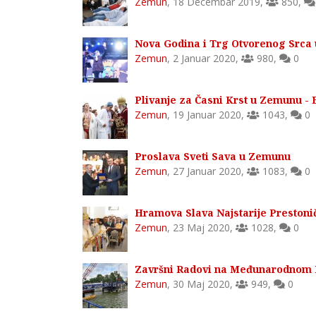
Zemun
,
18 Decembar 2019
,
850
,
Nova Godina i Trg Otvorenog Srca
Zemun
,
2 Januar 2020
,
980
,
0
Plivanje za Časni Krst u Zemunu - 
Zemun
,
19 Januar 2020
,
1043
,
0
Proslava Sveti Sava u Zemunu
Zemun
,
27 Januar 2020
,
1083
,
0
Hramova Slava Najstarije Preston
Zemun
,
23 Maj 2020
,
1028
,
0
Završni Radovi na Međunarodnom 
Zemun
,
30 Maj 2020
,
949
,
0