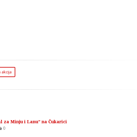
akcija
 za Minju i Lanu” na Čukarici
0