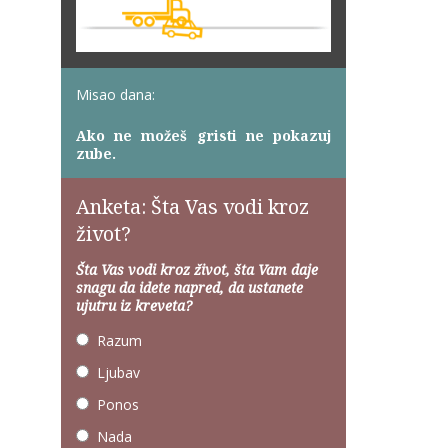
Misao dana:
Ako ne možeš gristi ne pokazuj
zube.
Anketa: Šta Vas vodi kroz
život?
Šta Vas vodi kroz život, šta Vam daje
snagu da idete napred, da ustanete
ujutru iz kreveta?
Razum
Ljubav
Ponos
Nada