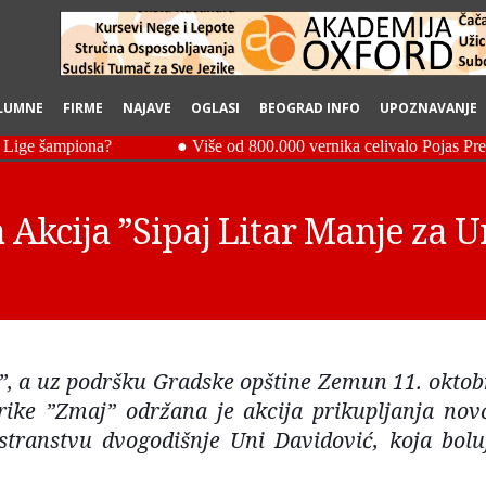
LUMNE
FIRME
NAJAVE
OGLASI
BEOGRAD INFO
UPOZNAVANJE
kcija ”Sipaj Litar Manje za Un
, a uz podršku Gradske opštine Zemun 11. oktob
rike ”Zmaj” održana je akcija prikupljanja nov
stranstvu dvogodišnje Uni Davidović, koja bolu