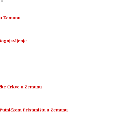
0
 u Zemunu
Bogojavljenje
ičke Crkve u Zemunu
Putničkom Pristaništu u Zemunu