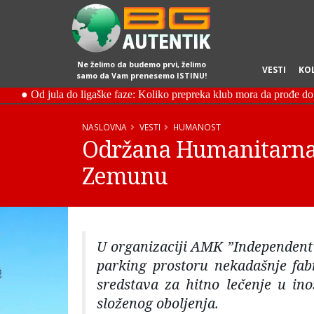
Ne želimo da budemo prvi, želimo
VESTI
KO
samo da Vam prenesemo ISTINU!
NASLOVNA
VESTI
HUMANOST
Održana Humanitarna A
Zemunu
U organizaciji AMK ”Independent”
parking prostoru nekadašnje fab
sredstava za hitno lečenje u ino
složenog oboljenja.