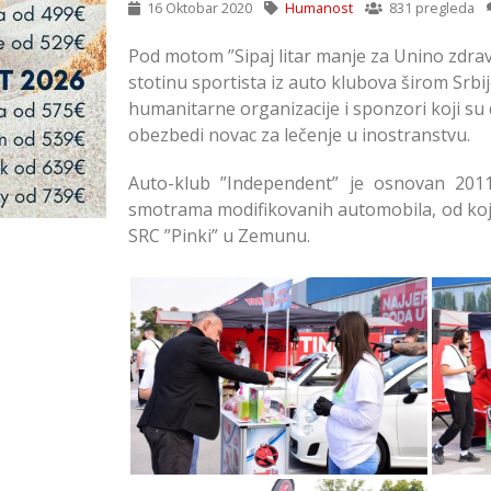
16 Oktobar 2020
Humanost
831 pregleda
Pod motom ”Sipaj litar manje za Unino zdrav
stotinu sportista iz auto klubova širom Srb
humanitarne organizacije i sponzori koji su 
obezbedi novac za lečenje u inostranstvu.
Auto-klub ”Independent” je osnovan 2011.
smotrama modifikovanih automobila, od koji
SRC ”Pinki” u Zemunu.
Održana Humanitarna Akcija
Održ
”Sipaj Litar Manje za Unino
”Sip
Zdravlje” u Zemunu