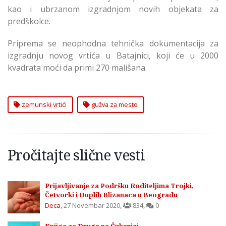
kao i ubrzanom izgradnjom novih objekata za
predškolce.
Priprema se neophodna tehnička dokumentacija za
izgradnju novog vrtića u Batajnici, koji će u 2000
kvadrata moći da primi 270 mališana.
zemunski vrtići
gužva za mesto
Pročitajte slične vesti
Prijavljivanje za Podršku Roditeljima Trojki,
Četvorki i Duplih Blizanaca u Beogradu
Deca
,
27 Novembar 2020
,
834
,
0
Knjiga za Druga na Čukarici