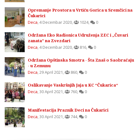
Opremanje Prostora u Vrtiću Gorica u Sremčici na
Čukarici
Deca
,
4 Decembar 2020
,
1024
,
0
Održana Eko Radionica Udruženja ZEC i „Čuvari
zanata” na Zvezdari
Deca
,
4 Decembar 2020
,
816
,
0
Održana Opštinska Smotra - Šta Znaš o Saobraćaju
- u Zemunu
Deca
,
29 April 2021
,
860
,
0
Oslikavanje Vaskršnjih Jaja u KC “Čukarica“
Deca
,
30 April 2021
,
760
,
0
Manifestacija Praznik Deci na Čukarici
Deca
,
30 April 2021
,
744
,
0