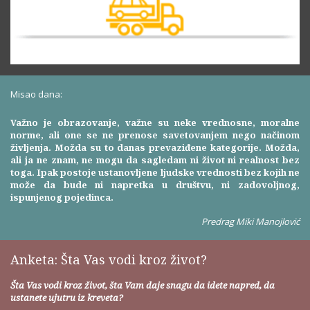
Misao dana:
Važno je obrazovanje, važne su neke vrednosne, moralne
norme, ali one se ne prenose savetovanjem nego načinom
življenja. Možda su to danas prevaziđene kategorije. Možda,
ali ja ne znam, ne mogu da sagledam ni život ni realnost bez
toga. Ipak postoje ustanovljene ljudske vrednosti bez kojih ne
može da bude ni napretka u društvu, ni zadovoljnog,
ispunjenog pojedinca.
Predrag Miki Manojlović
Anketa: Šta Vas vodi kroz život?
Šta Vas vodi kroz život, šta Vam daje snagu da idete napred, da
ustanete ujutru iz kreveta?