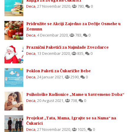
Deca
,
27 Novembar 2020
,
780
,
0
Pridružite se Akciji Zajedno za Dečije Osmehe u
Zemunu
Deca
,
4 Decembar 2020
,
783
,
0
Praznični Paketići za Najmlađe Zvezdarce
Deca
,
13 Decembar 2020
,
835
,
0
Poklon Paketi za Čukaričke Bebe
Deca
,
24 Januar 2021
,
2590
,
0
Psihološke Radionice „Mame u Savremeno Doba“
Deca
,
20 Avgust 2021
,
738
,
0
Projekat „Tata, Mama, Igrajte se sa Nama“ na
Čukarici
Deca
,
27 Novembar 2020
,
1025
,
0