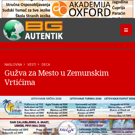
NASLOVNA
VESTI
DECA
Gužva za Mesto u Zemunskim
Vrtićima