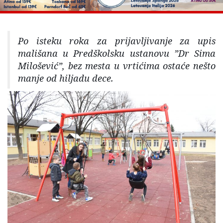
Po isteku roka za prijavljivanje za upis
mališana u Predškolsku ustanovu ”Dr Sima
Milošević”, bez mesta u vrtićima ostaće nešto
manje od hiljadu dece.