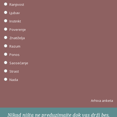
Ranjivost
Ljubav
Instinkt
Poverenje
Znatiželja
Razum
Ponos
Saosećanje
Strast
Nada
Arhiva anketa
Nikad ništa ne preduzimajte dok vas drži bes.