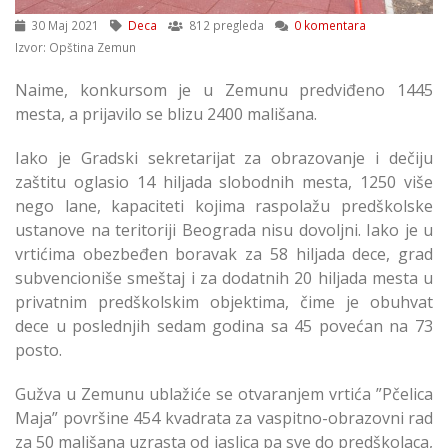
30 Maj 2021
Deca
812 pregleda
0 komentara
Izvor: Opština Zemun
Naime, konkursom je u Zemunu predviđeno 1445
mesta, a prijavilo se blizu 2400 mališana.
Iako je Gradski sekretarijat za obrazovanje i dečiju
zaštitu oglasio 14 hiljada slobodnih mesta, 1250 više
nego lane, kapaciteti kojima raspolažu predškolske
ustanove na teritoriji Beograda nisu dovoljni. Iako je u
vrtićima obezbeđen boravak za 58 hiljada dece, grad
subvencioniše smeštaj i za dodatnih 20 hiljada mesta u
privatnim predškolskim objektima, čime je obuhvat
dece u poslednjih sedam godina sa 45 povećan na 73
posto.
Gužva u Zemunu ublažiće se otvaranjem vrtića ”Pčelica
Maja” površine 454 kvadrata za vaspitno-obrazovni rad
za 50 mališana uzrasta od jaslica pa sve do predškolaca,