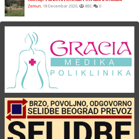
Zemun
,
18 Decembar 2020
,
883
,
0