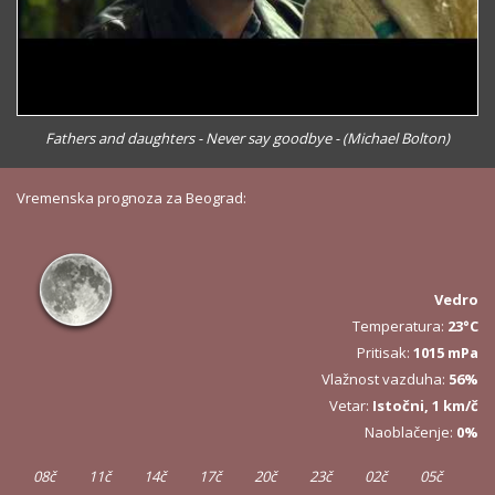
Fathers and daughters - Never say goodbye - (Michael Bolton)
Vremenska prognoza za Beograd:
Vedro
Temperatura:
23°C
Pritisak:
1015 mPa
Vlažnost vazduha:
56%
Vetar:
Istočni, 1 km/č
Naoblačenje:
0%
08č
11č
14č
17č
20č
23č
02č
05č