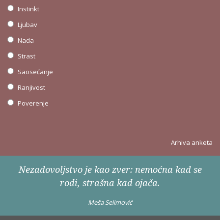
Instinkt
Ljubav
Nada
Strast
Saosećanje
Ranjivost
Poverenje
Arhiva anketa
Nezadovoljstvo je kao zver: nemoćna kad se
rodi, strašna kad ojača.
Meša Selimović