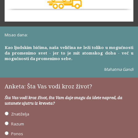
Misao dana:
Kao ljudskim bićima, naša veličina ne leži toliko u mogućnosti
da promenimo svet - jer to je mit atomskog doba - već u
mogućnosti da promenimo sebe.
Mahatma Gandi
Anketa: Šta Vas vodi kroz život?
Šta Vas vodi kroz život, šta Vam daje snagu da idete napred, da
ustanete ujutru iz kreveta?
Znatiželja
Razum
Ponos