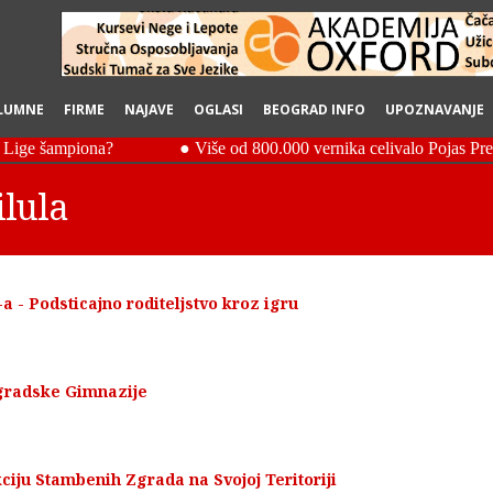
LUMNE
FIRME
NAJAVE
OGLASI
BEOGRAD INFO
UPOZNAVANJE
ilula
a - Podsticajno roditeljstvo kroz igru
gradske Gimnazije
ciju Stambenih Zgrada na Svojoj Teritoriji