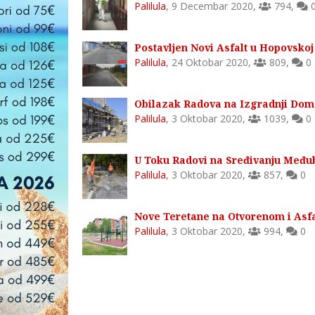
Palilula
,
9 Decembar 2020
,
794
,
Postavljen Novi Asfalt u Hopovskoj U
Palilula
,
24 Oktobar 2020
,
809
,
0
Obilazak Radova na Izgradnji Doma 
Palilula
,
3 Oktobar 2020
,
1039
,
0
U Toku Radovi na Sređivanju Međubl
Palilula
,
3 Oktobar 2020
,
857
,
0
Nove Teretane na Otvorenom i Asfalt
Palilula
,
3 Oktobar 2020
,
994
,
0