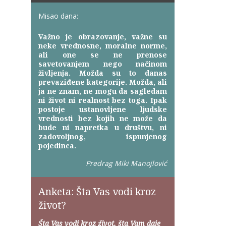
Misao dana:
Važno je obrazovanje, važne su
neke vrednosne, moralne norme,
ali one se ne prenose
savetovanjem nego načinom
življenja. Možda su to danas
prevaziđene kategorije. Možda, ali
ja ne znam, ne mogu da sagledam
ni život ni realnost bez toga. Ipak
postoje ustanovljene ljudske
vrednosti bez kojih ne može da
bude ni napretka u društvu, ni
zadovoljnog, ispunjenog
pojedinca.
Predrag Miki Manojlović
Anketa: Šta Vas vodi kroz
život?
Šta Vas vodi kroz život, šta Vam daje