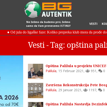
Ne želimo da budemo prvi, želimo
VESTI
KO
samo da Vam prenesemo ISTINU!
Vesti - Tag: opština pal
Opština Palilula u projektu UNICEF-
Palilula
,
15 Februar 2021
,
951
,
0
Završena Rekonstrukcija Pete Beo
Palilula
,
29 Januar 2021
,
1197
,
0
Opština Palilula Nastavlja Dezinfek