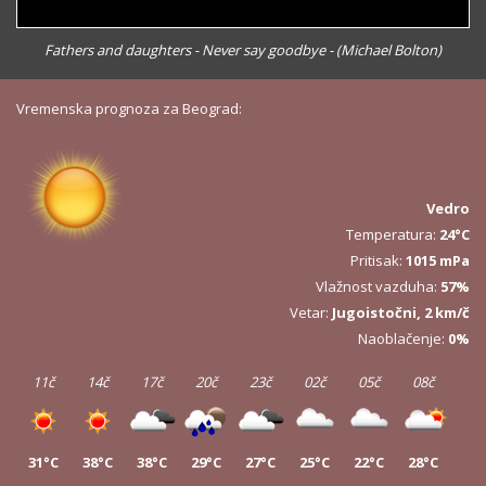
Fathers and daughters - Never say goodbye - (Michael Bolton)
Vremenska prognoza za Beograd:
Vedro
Temperatura:
24°C
Pritisak:
1015 mPa
Vlažnost vazduha:
57%
Vetar:
Jugoistočni, 2 km/č
Naoblačenje:
0%
11č
14č
17č
20č
23č
02č
05č
08č
31°C
38°C
38°C
29°C
27°C
25°C
22°C
28°C