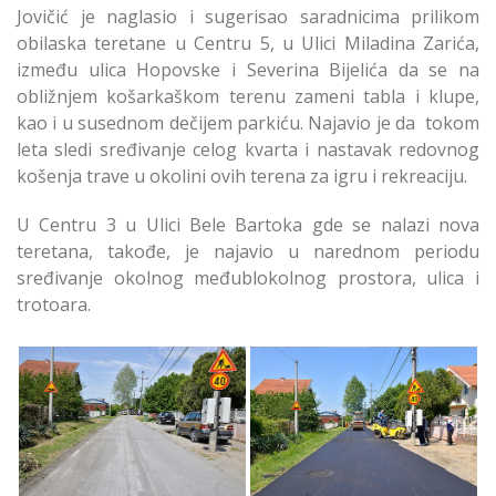
Jovičić je naglasio i sugerisao saradnicima prilikom
obilaska teretane u Centru 5, u Ulici Miladina Zarića,
između ulica Hopovske i Severina Bijelića da se na
obližnjem košarkaškom terenu zameni tabla i klupe,
kao i u susednom dečijem parkiću. Najavio je da tokom
leta sledi sređivanje celog kvarta i nastavak redovnog
košenja trave u okolini ovih terena za igru i rekreaciju.
U Centru 3 u Ulici Bele Bartoka gde se nalazi nova
teretana, takođe, je najavio u narednom periodu
sređivanje okolnog međublokolnog prostora, ulica i
trotoara.
Asfaltiranje Ulice 9.
Asfaltiranje Ulice 9.
Maja na Paliluli
Maja na Paliluli