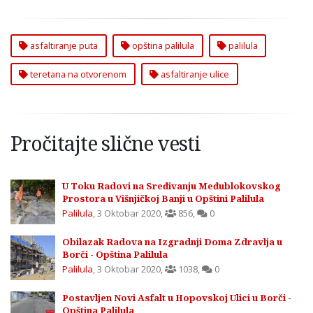
asfaltiranje puta
opština palilula
palilula
teretana na otvorenom
asfaltiranje ulice
Pročitajte slične vesti
U Toku Radovi na Sređivanju Međublokovskog
Prostora u Višnjičkoj Banji u Opštini Palilula
Palilula
,
3 Oktobar 2020
,
856
,
0
Obilazak Radova na Izgradnji Doma Zdravlja u
Borči - Opština Palilula
Palilula
,
3 Oktobar 2020
,
1038
,
0
Postavljen Novi Asfalt u Hopovskoj Ulici u Borči -
Opština Palilula