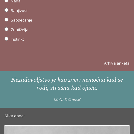
Nada
Ranjivost
Saosećanje
Znatiželja
Instinkt
Arhiva anketa
Nezadovoljstvo je kao zver: nemoćna kad se
rodi, strašna kad ojača.
Meša Selimović
Slika dana: