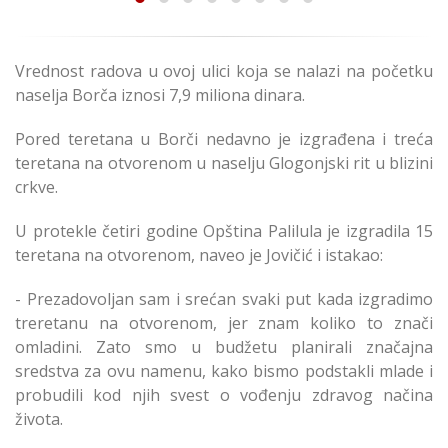
Vrednost radova u ovoj ulici koja se nalazi na početku
naselja Borča iznosi 7,9 miliona dinara.
Pored teretana u Borči nedavno je izgrađena i treća
teretana na otvorenom u naselju Glogonjski rit u blizini
crkve.
U protekle četiri godine Opština Palilula je izgradila 15
teretana na otvorenom, naveo je Jovičić i istakao:
- Prezadovoljan sam i srećan svaki put kada izgradimo
treretanu na otvorenom, jer znam koliko to znači
omladini. Zato smo u budžetu planirali značajna
sredstva za ovu namenu, kako bismo podstakli mlade i
probudili kod njih svest o vođenju zdravog načina
života.