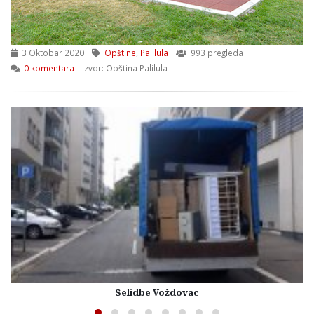
3 Oktobar 2020
Opštine
,
Palilula
993 pregleda
0 komentara
Izvor: Opština Palilula
Selidbe Voždovac