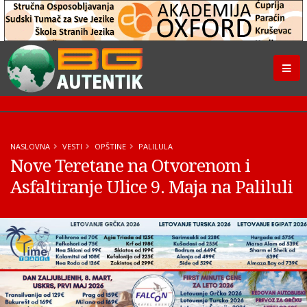
NASLOVNA
VESTI
OPŠTINE
PALILULA
Nove Teretane na Otvorenom i
Asfaltiranje Ulice 9. Maja na Paliluli