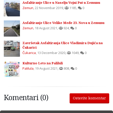
Asfaltiranje Ulice u Naselju Vojni Put u Zemunu
Zemun
,
22 Novembar 2019
,
1185
,
0
Asfaltiranje Ulice Velike Međe 23. Nova u Zemunu
Zemun
,
18 Avgust 2021
,
924
,
0
Završetak Asfaltiranja Ulice Vladimira Dujića na
Čukarici
Čukarica
,
13 Decembar 2020
,
1049
,
0
Kulturno Leto na Paliluli
Palilula
,
19 Avgust 2021
,
808
,
0
Komentari (0)
Ostavite komentar