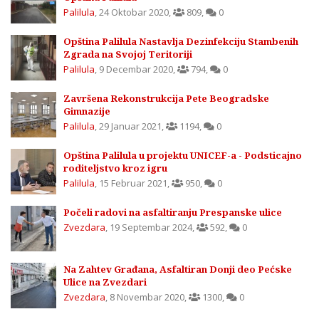
Palilula
,
24 Oktobar 2020
,
809
,
0
Opština Palilula Nastavlja Dezinfekciju Stambenih
Zgrada na Svojoj Teritoriji
Palilula
,
9 Decembar 2020
,
794
,
0
Završena Rekonstrukcija Pete Beogradske
Gimnazije
Palilula
,
29 Januar 2021
,
1194
,
0
Opština Palilula u projektu UNICEF-a - Podsticajno
roditeljstvo kroz igru
Palilula
,
15 Februar 2021
,
950
,
0
Počeli radovi na asfaltiranju Prespanske ulice
Zvezdara
,
19 Septembar 2024
,
592
,
0
Na Zahtev Građana, Asfaltiran Donji deo Pećske
Ulice na Zvezdari
Zvezdara
,
8 Novembar 2020
,
1300
,
0