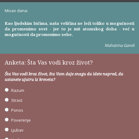
Misao dana:
Kao ljudskim bićima, naša veličina ne leži toliko u mogućnosti
da promenimo svet - jer to je mit atomskog doba - već u
mogućnosti da promenimo sebe.
Mahatma Gandi
Anketa: Šta Vas vodi kroz život?
Šta Vas vodi kroz život, šta Vam daje snagu da idete napred, da
ustanete ujutru iz kreveta?
Razum
Strast
Ponos
Poverenje
Ljubav