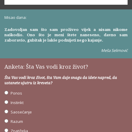
Misao dana:
Zadovoljan sam što sam proživeo vijek a nisam nikome
naškodio. Ono što je meni štete naneseno, davno sam
zaboravio, gubitak je lakše podnijeti nego kajanje.
Meša Selimović
Anketa: Šta Vas vodi kroz život?
Šta Vas vodi kroz život, šta Vam daje snagu da idete napred, da
ustanete ujutru iz kreveta?
Ponos
Instinkt
Saosećanje
Razum
Znatiželja