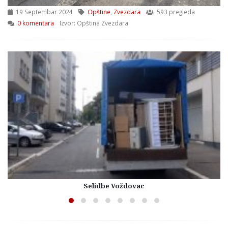
19 Septembar 2024
Opštine
,
Zvezdara
593 pregleda
0 komentara
Izvor: Opština Zvezdara
Selidbe Voždovac