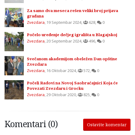
Za samo dva meseca rešen veliki broj prijava
građana
Zvezdara
,
19 Septembar 2024
,
628
,
0
Počelo uređenje dečjeg igrališta u Blagajskoj
Zvezdara
,
20 Septembar 2024
,
496
,
0
Svečanom akademijom obeležen Dan opštine
Zvezdara
Zvezdara
,
16 Oktobar 2024
,
572
,
0
Počeli Radovi na Novoj Saobraćajnici Koja će
Povezati Zvezdaru i Grocku
Zvezdara
,
29 Oktobar 2020
,
825
,
0
Komentari (0)
Ostavite komentar