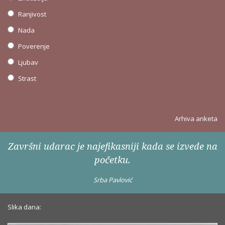
Ranjivost
Nada
Poverenje
Ljubav
Strast
Arhiva anketa
Završni udarac je najefikasniji kada se izvede na
početku.
Srba Pavlović
Slika dana: