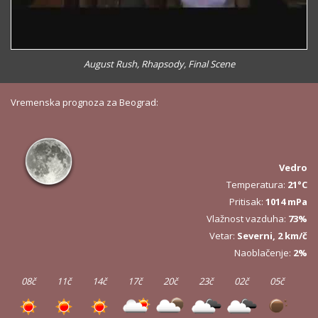
August Rush, Rhapsody, Final Scene
Vremenska prognoza za Beograd:
Vedro
Temperatura:
21°C
Pritisak:
1014 mPa
Vlažnost vazduha:
73%
Vetar:
Severni, 2 km/č
Naoblačenje:
2%
08č
11č
14č
17č
20č
23č
02č
05č