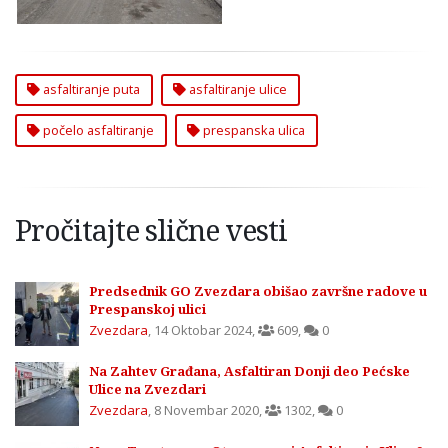
asfaltiranje puta
asfaltiranje ulice
počelo asfaltiranje
prespanska ulica
Pročitajte slične vesti
Predsednik GO Zvezdara obišao završne radove u
Prespanskoj ulici
Zvezdara
,
14 Oktobar 2024
,
609
,
0
Na Zahtev Građana, Asfaltiran Donji deo Pećske
Ulice na Zvezdari
Zvezdara
,
8 Novembar 2020
,
1302
,
0