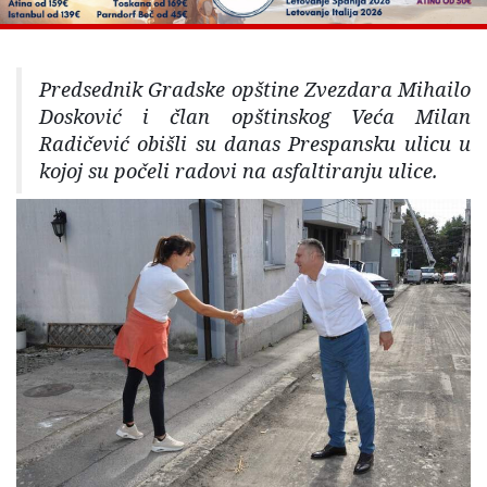
Predsednik Gradske opštine Zvezdara Mihailo
Dosković i član opštinskog Veća Milan
Radičević obišli su danas Prespansku ulicu u
kojoj su počeli radovi na asfaltiranju ulice.