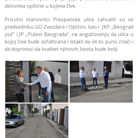
delovima opštine u kojima žive.
Prisutni stanovnici Prespanske ulice zahvalili su se
predsedniku GO Zvezdara i Opštini, kao i JKP „Beograd
put” i JP „Putevi Beograda”, na angažovanju da ulica u
kojoj žive bude asfaltirana i istakli da im to puno znači i
da doprinosi da kvalitet njihovih života bude bolji.
Počeli radovi na
Počeli radovi na
asfaltiranju
asfaltiranju
Prespanske ulice
Prespanske ulice na
Zvezdara
Zvezdari
Počeli radovi na
asfaltiranju
Prespanske ulice