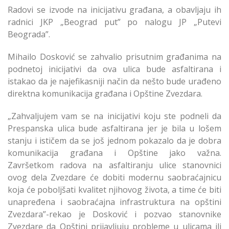
Radovi se izvode na inicijativu građana, a obavljaju ih
radnici JKP „Beograd put” po nalogu JP „Putevi
Beograda”.
Mihailo Dosković se zahvalio prisutnim građanima na
podnetoj inicijativi da ova ulica bude asfaltirana i
istakao da je najefikasniji način da nešto bude urađeno
direktna komunikacija građana i Opštine Zvezdara.
„Zahvaljujem vam se na inicijativi koju ste podneli da
Prespanska ulica bude asfaltirana jer je bila u lošem
stanju i ističem da se još jednom pokazalo da je dobra
komunikacija građana i Opštine jako važna.
Završetkom radova na asfaltiranju ulice stanovnici
ovog dela Zvezdare će dobiti modernu saobraćajnicu
koja će poboljšati kvalitet njihovog života, a time će biti
unapređena i saobraćajna infrastruktura na opštini
Zvezdara”-rekao je Dosković i pozvao stanovnike
Zvezdare da Opštini prijavljuju probleme u ulicama ili