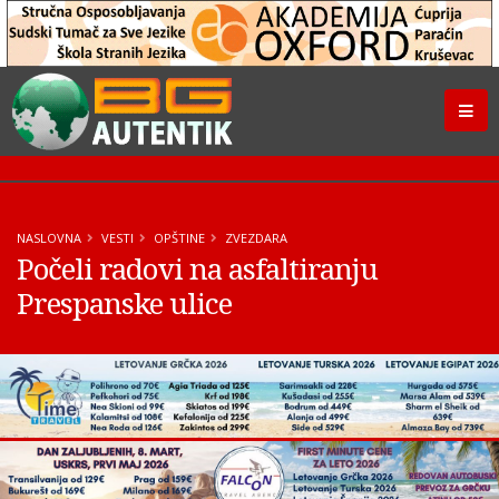
NASLOVNA
VESTI
OPŠTINE
ZVEZDARA
Počeli radovi na asfaltiranju
Prespanske ulice