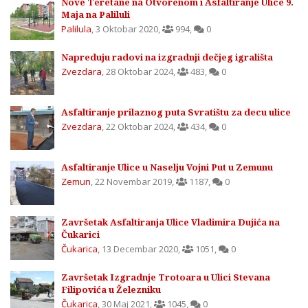
Nove Teretane na Otvorenom i Asfaltiranje Ulice 9.
Maja na Paliluli
Palilula
,
3 Oktobar 2020
,
994
,
0
Napreduju radovi na izgradnji dečjeg igrališta
Zvezdara
,
28 Oktobar 2024
,
483
,
0
Asfaltiranje prilaznog puta Svratištu za decu ulice
Zvezdara
,
22 Oktobar 2024
,
434
,
0
Asfaltiranje Ulice u Naselju Vojni Put u Zemunu
Zemun
,
22 Novembar 2019
,
1187
,
0
Završetak Asfaltiranja Ulice Vladimira Dujića na
Čukarici
Čukarica
,
13 Decembar 2020
,
1051
,
0
Završetak Izgradnje Trotoara u Ulici Stevana
Filipovića u Železniku
Čukarica
,
30 Maj 2021
,
1045
,
0