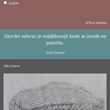
Ljubav
Arhiva anketa
Završni udarac je najefikasniji kada se izvede na
početku.
Srba Pavlović
Slika dana: