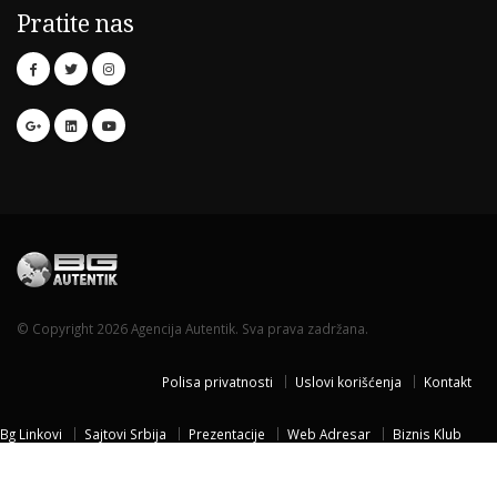
Pratite nas
© Copyright 2026 Agencija Autentik. Sva prava zadržana.
Polisa privatnosti
Uslovi korišćenja
Kontakt
Bg Linkovi
Sajtovi Srbija
Prezentacije
Web Adresar
Biznis Klub
Naissus Niš
Dom za stare
Temisvar Izlet