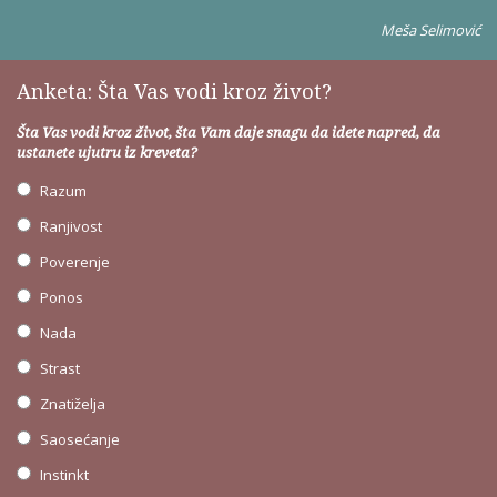
Meša Selimović
Anketa: Šta Vas vodi kroz život?
Šta Vas vodi kroz život, šta Vam daje snagu da idete napred, da
ustanete ujutru iz kreveta?
Razum
Ranjivost
Poverenje
Ponos
Nada
Strast
Znatiželja
Saosećanje
Instinkt