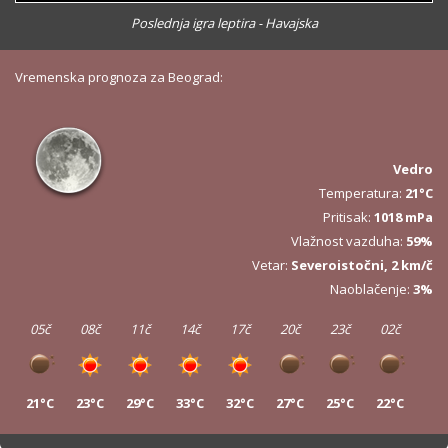
Poslednja igra leptira - Havajska
Vremenska prognoza za Beograd:
Vedro
Temperatura:
21°C
Pritisak:
1018 mPa
Vlažnost vazduha:
59%
Vetar:
Severoistočni, 2 km/č
Naoblačenje:
3%
05č
08č
11č
14č
17č
20č
23č
02č
21°C
23°C
29°C
33°C
32°C
27°C
25°C
22°C
05č
08č
11č
14č
17č
20č
23č
02č