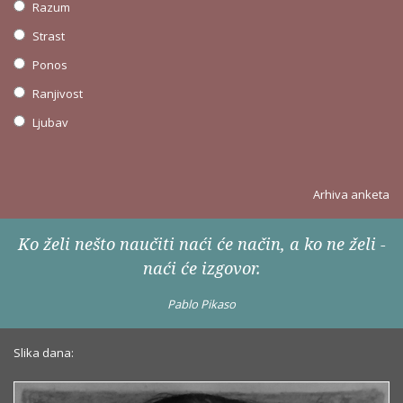
Razum
Strast
Ponos
Ranjivost
Ljubav
Arhiva anketa
Ko želi nešto naučiti naći će način, a ko ne želi -
naći će izgovor.
Pablo Pikaso
Slika dana: