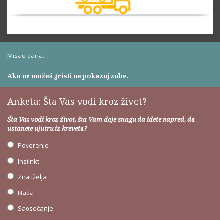
Misao dana:
Ako ne možeš gristi ne pokazuj zube.
Anketa: Šta Vas vodi kroz život?
Šta Vas vodi kroz život, šta Vam daje snagu da idete napred, da
ustanete ujutru iz kreveta?
Poverenje
Instinkt
Znatiželja
Nada
Saosećanje