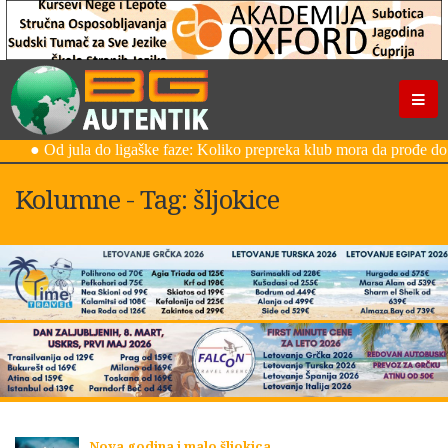
Kolumne - Tag: šljokice
Nova godina i malo šljokica