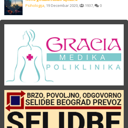
Psihologija
,
19 Decembar 2020
,
1937
,
0