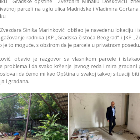
iku Gradske opštine Zvezdara Mihailu Doskoviću izne
ivatnoj parceli na uglu ulica Madridske i Vladimira Gortana,
ku.
 Zvezdara Siniša Marinković obišao je navedenu lokaciju i i
gažovanje radnika JKP „Gradska čistoća Beograd“ i JKP „Ze
ko je to moguće, s obzirom da je parcela u privatnom posedu.
ović, obavio je razgovor sa vlasnikom parcele i istaka
problema i da svako kršenje javnog reda i mira građani p
slova i da ćemo mi kao Opština u svakoj takvoj situaciji bit
ja i građana.
lazak terena po prijavi
Obilazak terena po prij
rađana na uglu ulice
građana na uglu ulic
Madridske
Vladimira Gortana