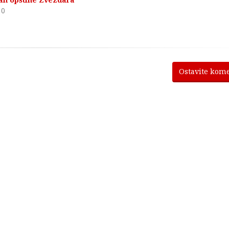
0
Ostavite kom