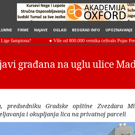
LUMNE
FIRME
NAJAVE
OGLASI
BEOGRAD INFO
UPOZNAVANJE
javi građana na uglu ulice Mad
 predsedniku Gradske opštine Zvezdara Mi
javanja i okupljanja lica na privatnoj parceli