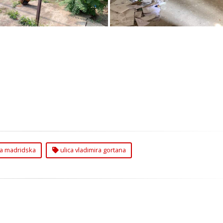
ca madridska
ulica vladimira gortana