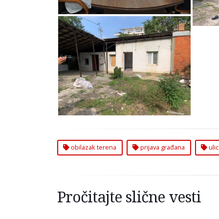
Obilazak terena po prijavi
građana na Zvezdari
obilazak terena
prijava građana
uli
Pročitajte slične vesti