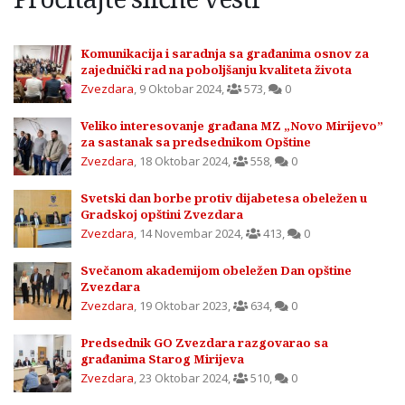
Komunikacija i saradnja sa građanima osnov za
zajednički rad na poboljšanju kvaliteta života
Zvezdara
,
9 Oktobar 2024
,
573
,
0
Veliko interesovanje građana MZ „Novo Mirijevo”
za sastanak sa predsednikom Opštine
Zvezdara
,
18 Oktobar 2024
,
558
,
0
Svetski dan borbe protiv dijabetesa obeležen u
Gradskoj opštini Zvezdara
Zvezdara
,
14 Novembar 2024
,
413
,
0
Svečanom akademijom obeležen Dan opštine
Zvezdara
Zvezdara
,
19 Oktobar 2023
,
634
,
0
Predsednik GO Zvezdara razgovarao sa
građanima Starog Mirijeva
Zvezdara
,
23 Oktobar 2024
,
510
,
0