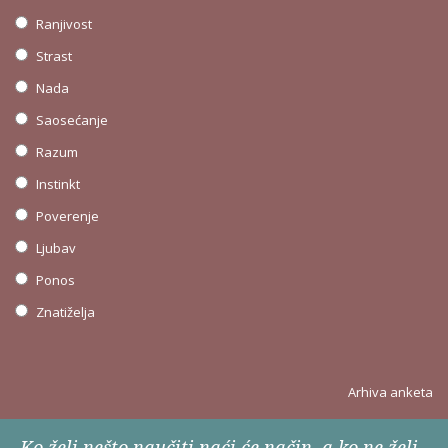
Ranjivost
Strast
Nada
Saosećanje
Razum
Instinkt
Poverenje
Ljubav
Ponos
Znatiželja
Arhiva anketa
Ko želi nešto naučiti naći će način, a ko ne želi -