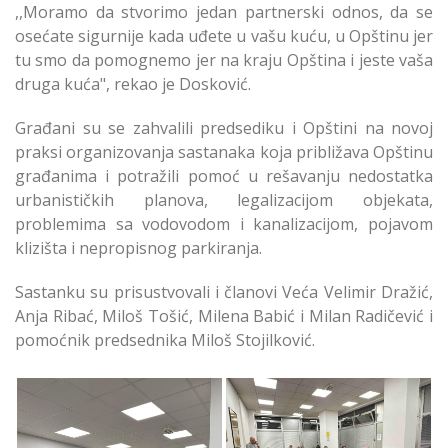
,,Moramo da stvorimo jedan partnerski odnos, da se
osećate sigurnije kada uđete u vašu kuću, u Opštinu jer
tu smo da pomognemo jer na kraju Opština i jeste vaša
druga kuća", rekao je Dosković.
Građani su se zahvalili predsediku i Opštini na novoj
praksi organizovanja sastanaka koja približava Opštinu
građanima i potražili pomoć u rešavanju nedostatka
urbanističkih planova, legalizacijom objekata,
problemima sa vodovodom i kanalizacijom, pojavom
klizišta i nepropisnog parkiranja.
Sastanku su prisustvovali i članovi Veća Velimir Dražić,
Anja Ribać, Miloš Tošić, Milena Babić i Milan Radičević i
pomoćnik predsednika Miloš Stojilković.
Uspostavljamo odnos
poverenja između