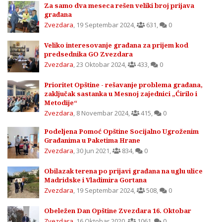
Za samo dva meseca rešen veliki broj prijava
građana
Zvezdara
,
19 Septembar 2024
,
631
,
0
Veliko interesovanje građana za prijem kod
predsednika GO Zvezdara
Zvezdara
,
23 Oktobar 2024
,
433
,
0
Prioritet Opštine - rešavanje problema građana,
zaključak sastanka u Mesnoj zajednici „Ćirilo i
Metodije“
Zvezdara
,
8 Novembar 2024
,
415
,
0
Podeljena Pomoć Opštine Socijalno Ugroženim
Građanima u Paketima Hrane
Zvezdara
,
30 Jun 2021
,
834
,
0
Obilazak terena po prijavi građana na uglu ulice
Madridske i Vladimira Gortana
Zvezdara
,
19 Septembar 2024
,
508
,
0
Obeležen Dan Opštine Zvezdara 16. Oktobar
Zvezdara
,
16 Oktobar 2020
,
1061
,
0