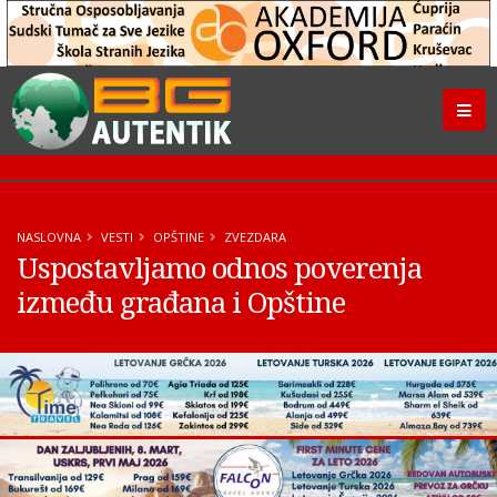
NASLOVNA
VESTI
OPŠTINE
ZVEZDARA
Uspostavljamo odnos poverenja
između građana i Opštine