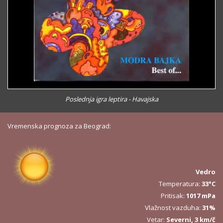
Poslednja igra leptira - Havajska
Vremenska prognoza za Beograd:
Vedro
Temperatura:
33°C
Pritisak:
1017 mPa
Vlažnost vazduha:
31%
Vetar:
Severni, 3 km/č