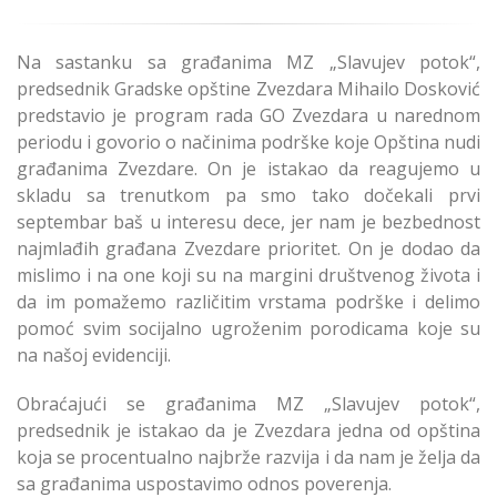
Na sastanku sa građanima MZ „Slavujev potok“,
predsednik Gradske opštine Zvezdara Mihailo Dosković
predstavio je program rada GO Zvezdara u narednom
periodu i govorio o načinima podrške koje Opština nudi
građanima Zvezdare. On je istakao da reagujemo u
skladu sa trenutkom pa smo tako dočekali prvi
septembar baš u interesu dece, jer nam je bezbednost
najmlađih građana Zvezdare prioritet. On je dodao da
mislimo i na one koji su na margini društvenog života i
da im pomažemo različitim vrstama podrške i delimo
pomoć svim socijalno ugroženim porodicama koje su
na našoj evidenciji.
Obraćajući se građanima MZ „Slavujev potok“,
predsednik je istakao da je Zvezdara jedna od opština
koja se procentualno najbrže razvija i da nam je želja da
sa građanima uspostavimo odnos poverenja.