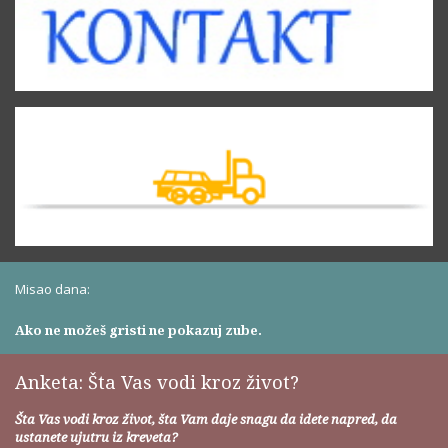
Misao dana:
Ako ne možeš gristi ne pokazuj zube.
Anketa: Šta Vas vodi kroz život?
Šta Vas vodi kroz život, šta Vam daje snagu da idete napred, da
ustanete ujutru iz kreveta?