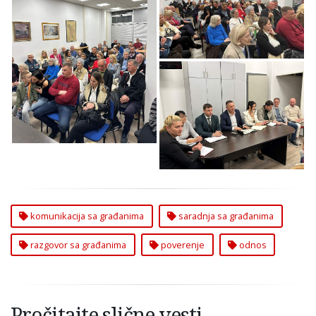
građana i Beogradske
Uspostavljamo odnos
Opštine Zvezdara
poverenja između
građana i Opštine
Zvezdara
Uspostavljamo odnos
poverenja između
građana Na Zvezdari
komunikacija sa građanima
saradnja sa građanima
razgovor sa građanima
poverenje
odnos
Pročitajte slične vesti