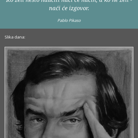
naći će izgovor.
Pablo Pikaso
Slika dana: