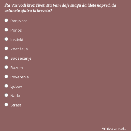
Šta Vas vodi kroz život, šta Vam daje snagu da idete napred, da
ustanete ujutru iz kreveta?
Ranjivost
Ponos
Instinkt
Znatiželja
Saosećanje
Razum
Poverenje
Ljubav
Nada
Strast
Arhiva anketa