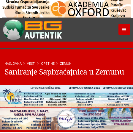
NASLOVNA
VESTI
OPŠTINE
ZEMUN
Saniranje Sapbraćajnica u Zemunu