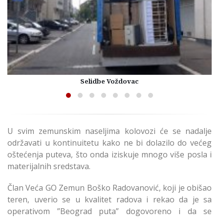
Selidbe Voždovac
U svim zemunskim naseljima kolovozi će se nadalje
održavati u kontinuitetu kako ne bi dolazilo do većeg
oštećenja puteva, što onda iziskuje mnogo više posla i
materijalnih sredstava.
Član Veća GO Zemun Boško Radovanović, koji je obišao
teren, uverio se u kvalitet radova i rekao da je sa
operativom ”Beograd puta” dogovoreno i da se