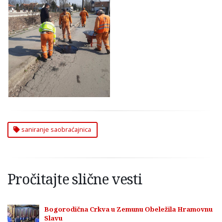
Saniranje
Sapbraćajnica u
Zemunu
saniranje saobraćajnica
Pročitajte slične vesti
Bogorodična Crkva u Zemunu Obeležila Hramovnu
Slavu