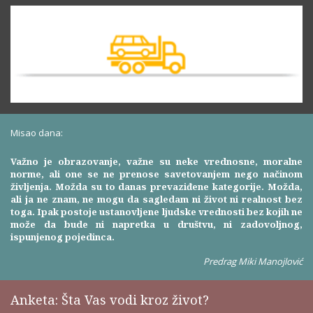
Misao dana:
Važno je obrazovanje, važne su neke vrednosne, moralne
norme, ali one se ne prenose savetovanjem nego načinom
življenja. Možda su to danas prevaziđene kategorije. Možda,
ali ja ne znam, ne mogu da sagledam ni život ni realnost bez
toga. Ipak postoje ustanovljene ljudske vrednosti bez kojih ne
može da bude ni napretka u društvu, ni zadovoljnog,
ispunjenog pojedinca.
Predrag Miki Manojlović
Anketa: Šta Vas vodi kroz život?