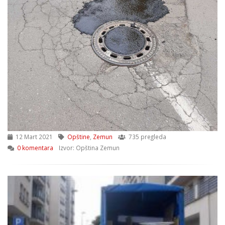
12 Mart 2021
Opštine
,
Zemun
735 pregleda
0 komentara
Izvor: Opština Zemun