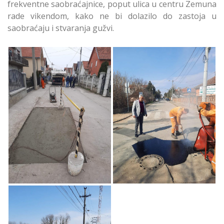
frekventne saobraćajnice, poput ulica u centru Zemuna
rade vikendom, kako ne bi dolazilo do zastoja u
saobraćaju i stvaranja gužvi.
Saniranje
Saniranje
Sapbraćajnica u
Sapbraćajnica u
Zemunu
Zemunu