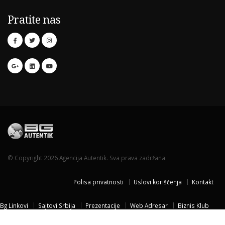
Pratite nas
© Copyright 2026 Agencija Autentik. Sva prava zadržana.
Polisa privatnosti
Uslovi korišćenja
Kontakt
Bg Linkovi
Sajtovi Srbija
Prezentacije
Web Adresar
Biznis Klub
Naissus Niš
Dom za stare
Temisvar Izlet