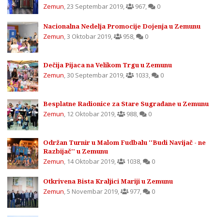
Zemun
,
23 Septembar 2019
,
967
,
0
Nacionalna Nedelja Promocije Dojenja u Zemunu
Zemun
,
3 Oktobar 2019
,
958
,
0
Dečija Pijaca na Velikom Trgu u Zemunu
Zemun
,
30 Septembar 2019
,
1033
,
0
Besplatne Radionice za Stare Sugrađane u Zemunu
Zemun
,
12 Oktobar 2019
,
988
,
0
Održan Turnir u Malom Fudbalu ''Budi Navijač - ne
Razbijač'' u Zemunu
Zemun
,
14 Oktobar 2019
,
1038
,
0
Otkrivena Bista Kraljici Mariji u Zemunu
Zemun
,
5 Novembar 2019
,
977
,
0