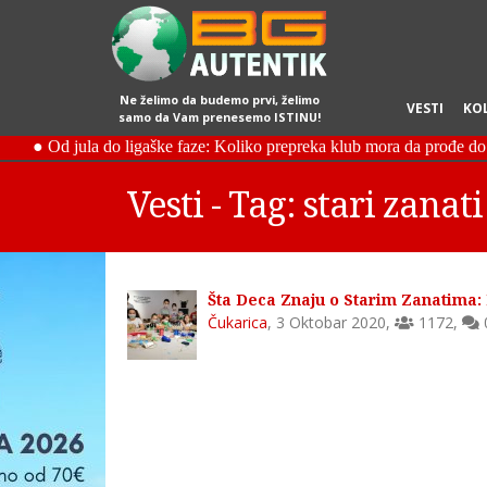
Ne želimo da budemo prvi, želimo
VESTI
KO
samo da Vam prenesemo ISTINU!
Vesti - Tag: stari zanati
Šta Deca Znaju o Starim Zanatima:
Čukarica
,
3 Oktobar 2020
,
1172
,