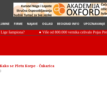
LUMNE
FIRME
NAJAVE
OGLASI
BEOGRAD INFO
UPOZNAVANJE
 Kako se Pletu Korpe - Čukarica
0