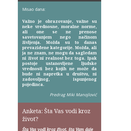
Misao dana:
Važno je obrazovanje, važne su
neke vrednosne, moralne norme,
ali one se ne prenose
savetovanjem nego načinom
življenja. Možda su to danas
prevaziđene kategorije. Možda, ali
ja ne znam, ne mogu da sagledam
ni život ni realnost bez toga. Ipak
postoje ustanovljene ljudske
vrednosti bez kojih ne može da
bude ni napretka u društvu, ni
zadovoljnog, ispunjenog
pojedinca.
Predrag Miki Manojlović
Anketa: Šta Vas vodi kroz
život?
Šta Vas vodi kroz život, šta Vam daje