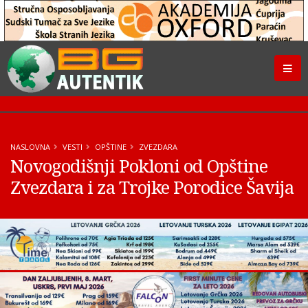
NASLOVNA
VESTI
OPŠTINE
ZVEZDARA
Novogodišnji Pokloni od Opštine
Zvezdara i za Trojke Porodice Šavija