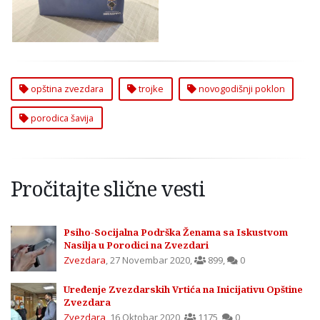
opština zvezdara
trojke
novogodišnji poklon
porodica šavija
Pročitajte slične vesti
Psiho-Socijalna Podrška Ženama sa Iskustvom
Nasilja u Porodici na Zvezdari
Zvezdara
,
27 Novembar 2020
,
899
,
0
Uređenje Zvezdarskih Vrtića na Inicijativu Opštine
Zvezdara
Zvezdara
,
16 Oktobar 2020
,
1175
,
0