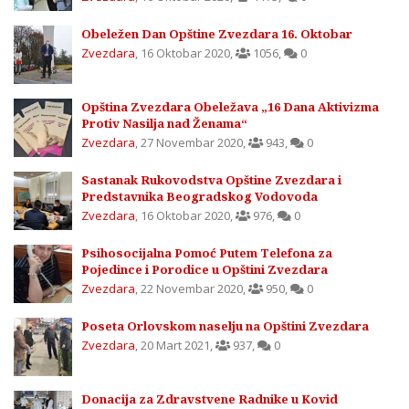
Obeležen Dan Opštine Zvezdara 16. Oktobar
Zvezdara
,
16 Oktobar 2020
,
1056
,
0
Opština Zvezdara Obeležava „16 Dana Aktivizma
Protiv Nasilja nad Ženama“
Zvezdara
,
27 Novembar 2020
,
943
,
0
Sastanak Rukovodstva Opštine Zvezdara i
Predstavnika Beogradskog Vodovoda
Zvezdara
,
16 Oktobar 2020
,
976
,
0
Psihosocijalna Pomoć Putem Telefona za
Pojedince i Porodice u Opštini Zvezdara
Zvezdara
,
22 Novembar 2020
,
950
,
0
Poseta Orlovskom naselju na Opštini Zvezdara
Zvezdara
,
20 Mart 2021
,
937
,
0
Donacija za Zdravstvene Radnike u Kovid