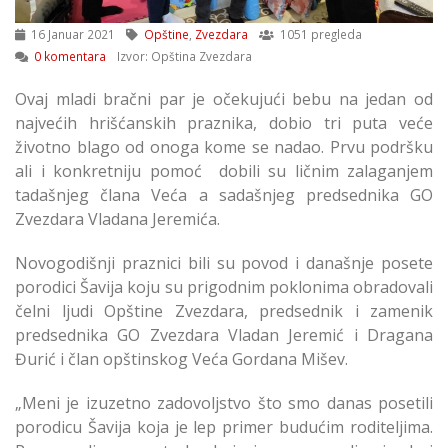
16 Januar 2021
Opštine
,
Zvezdara
1051 pregleda
0 komentara
Izvor: Opština Zvezdara
Ovaj mladi bračni par je očekujući bebu na jedan od
najvećih hrišćanskih praznika, dobio tri puta veće
životno blago od onoga kome se nadao. Prvu podršku
ali i konkretniju pomoć dobili su ličnim zalaganjem
tadašnjeg člana Veća a sadašnjeg predsednika GO
Zvezdara Vladana Jeremića.
Novogodišnji praznici bili su povod i današnje posete
porodici Šavija koju su prigodnim poklonima obradovali
čelni ljudi Opštine Zvezdara, predsednik i zamenik
predsednika GO Zvezdara Vladan Jeremić i Dragana
Đurić i član opštinskog Veća Gordana Mišev.
„Meni je izuzetno zadovoljstvo što smo danas posetili
porodicu Šavija koja je lep primer budućim roditeljima.