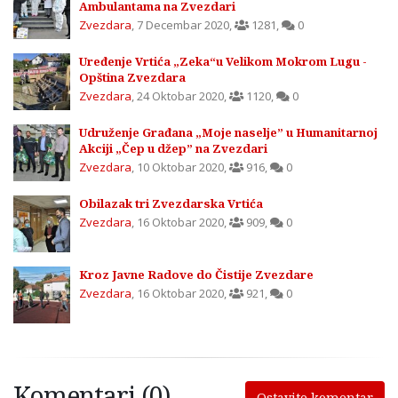
Ambulantama na Zvezdari
Zvezdara
,
7 Decembar 2020
,
1281
,
0
Uređenje Vrtića „Zeka“u Velikom Mokrom Lugu -
Opština Zvezdara
Zvezdara
,
24 Oktobar 2020
,
1120
,
0
Udruženje Građana „Moje naselje” u Humanitarnoj
Akciji „Čep u džep” na Zvezdari
Zvezdara
,
10 Oktobar 2020
,
916
,
0
Obilazak tri Zvezdarska Vrtića
Zvezdara
,
16 Oktobar 2020
,
909
,
0
Kroz Javne Radove do Čistije Zvezdare
Zvezdara
,
16 Oktobar 2020
,
921
,
0
Komentari (0)
Ostavite komentar