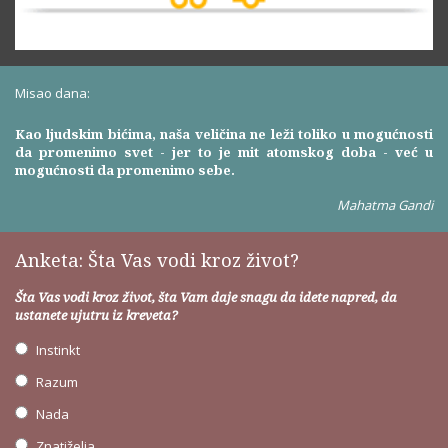
Misao dana:
Kao ljudskim bićima, naša veličina ne leži toliko u mogućnosti
da promenimo svet - jer to je mit atomskog doba - već u
mogućnosti da promenimo sebe.
Mahatma Gandi
Anketa: Šta Vas vodi kroz život?
Šta Vas vodi kroz život, šta Vam daje snagu da idete napred, da
ustanete ujutru iz kreveta?
Instinkt
Razum
Nada
Znatiželja