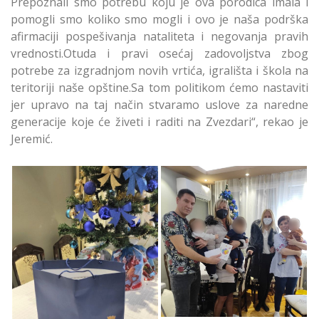
Prepoznali smo potrebu koju je ova porodica imala i
pomogli smo koliko smo mogli i ovo je naša podrška
afirmaciji pospešivanja nataliteta i negovanja pravih
vrednosti.Otuda i pravi osećaj zadovoljstva zbog
potrebe za izgradnjom novih vrtića, igrališta i škola na
teritoriji naše opštine.Sa tom politikom ćemo nastaviti
jer upravo na taj način stvaramo uslove za naredne
generacije koje će živeti i raditi na Zvezdari“, rekao je
Jeremić.
Novogodišnji Pokloni
od Opštine Zvezdara i
Novogodišnji Pokloni
za Trojke Porodice
od Opštine Zvezdara i
Šavija
za Trojke Porodice
Šavija