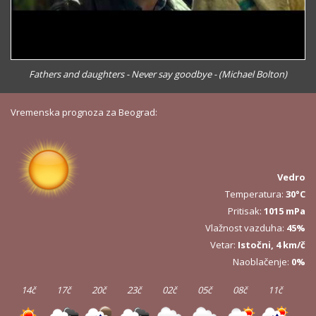
Fathers and daughters - Never say goodbye - (Michael Bolton)
Vremenska prognoza za Beograd:
Vedro
Temperatura:
30°C
Pritisak:
1015 mPa
Vlažnost vazduha:
45%
Vetar:
Istočni, 4 km/č
Naoblačenje:
0%
14č
17č
20č
23č
02č
05č
08č
11č