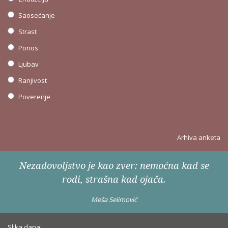
Saosećanje
Strast
Ponos
Ljubav
Ranjivost
Poverenje
Arhiva anketa
Nezadovoljstvo je kao zver: nemoćna kad se
rodi, strašna kad ojača.
Meša Selimović
Slika dana: