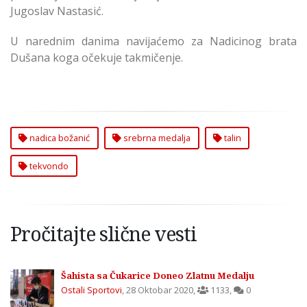
Jugoslav Nastasić.
U narednim danima navijaćemo za Nadicinog brata
Dušana koga očekuje takmičenje.
nadica božanić
srebrna medalja
talin
tekvondo
Pročitajte slične vesti
Šahista sa Čukarice Doneo Zlatnu Medalju
Ostali Sportovi
,
28 Oktobar 2020
,
1133
,
0