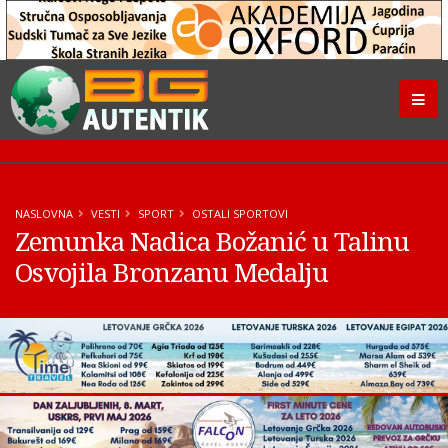
NASLOVNA
VESTI
SPORT
OSTALI SPORTOVI
Zemunka Nadica Božanić u Talinu
Osvojila Bronzanu Medalju