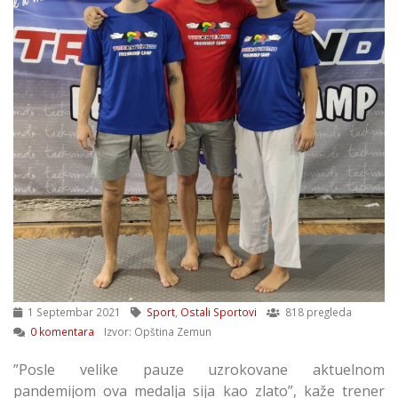
1 Septembar 2021
Sport
,
Ostali Sportovi
818 pregleda
0 komentara
Izvor: Opština Zemun
”Posle velike pauze uzrokovane aktuelnom
pandemijom ova medalja sija kao zlato”, kaže trener