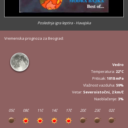
Poslednja igra leptira - Havajska
Vremenska prognoza za Beograd:
Vedro
Temperatura:
22°C
Pritisak:
1018 mPa
Vlažnost vazduha:
59%
Vetar:
Severoistočni, 2 km/č
Naoblačenje:
3%
05č
08č
11č
14č
17č
20č
23č
02č