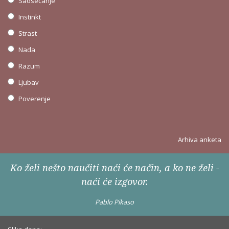
Saosećanje
Instinkt
Strast
Nada
Razum
Ljubav
Poverenje
Arhiva anketa
Ko želi nešto naučiti naći će način, a ko ne želi -
naći će izgovor.
Pablo Pikaso