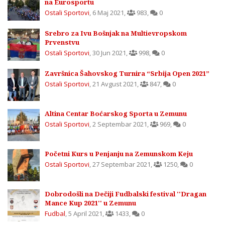
na Eurosportu
Ostali Sportovi
,
6 Maj 2021
,
983
,
0
Srebro za Ivu Bošnjak na Multievropskom
Prvenstvu
Ostali Sportovi
,
30 Jun 2021
,
998
,
0
Završnica Šahovskog Turnira “Srbija Open 2021”
Ostali Sportovi
,
21 Avgust 2021
,
847
,
0
Altina Centar Boćarskog Sporta u Zemunu
Ostali Sportovi
,
2 Septembar 2021
,
969
,
0
Početni Kurs u Penjanju na Zemunskom Keju
Ostali Sportovi
,
27 Septembar 2021
,
1250
,
0
Dobrodošli na Dečiji Fudbalski festival ''Dragan
Mance Kup 2021'' u Zemunu
Fudbal
,
5 April 2021
,
1433
,
0