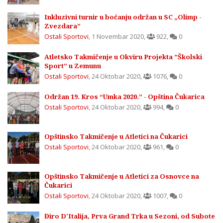
Inkluzivni turnir u boćanju održan u SC „Olimp -
Zvezdara”
Ostali Sportovi
,
1 Novembar 2020
,
922
,
0
Atletsko Takmičenje u Okviru Projekta ”Školski
Sport” u Zemunu
Ostali Sportovi
,
24 Oktobar 2020
,
1076
,
0
Održan 19. Kros “Umka 2020.” - Opština Čukarica
Ostali Sportovi
,
24 Oktobar 2020
,
994
,
0
Opštinsko Takmičenje u Atletici na Čukarici
Ostali Sportovi
,
24 Oktobar 2020
,
961
,
0
Opštinsko Takmičenje u Atletici za Osnovce na
Čukarici
Ostali Sportovi
,
24 Oktobar 2020
,
1007
,
0
Điro D'Italija, Prva Grand Trka u Sezoni, od Subote