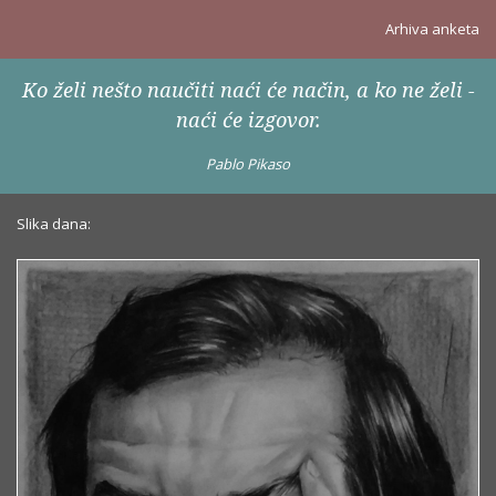
Arhiva anketa
Ko želi nešto naučiti naći će način, a ko ne želi -
naći će izgovor.
Pablo Pikaso
Slika dana: