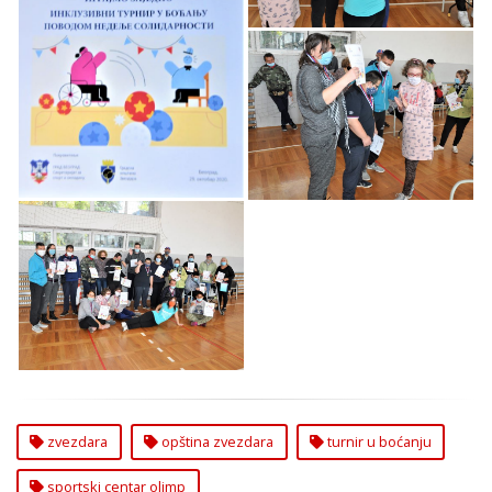
Inkluzivni turnir u
boćanju održan u SC
„Olimp - Zvezdara”
Inkluzivni turnir u
boćanju održan u SC
„Olimp - Zvezdara”
Inkluzivni turnir u
boćanju održan u SC
„Olimp - Zvezdara”
zvezdara
opština zvezdara
turnir u boćanju
sportski centar olimp