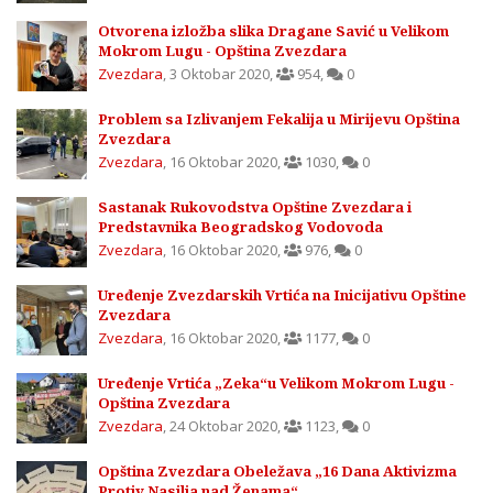
Otvorena izložba slika Dragane Savić u Velikom
Mokrom Lugu - Opština Zvezdara
Zvezdara
,
3 Oktobar 2020
,
954
,
0
Problem sa Izlivanjem Fekalija u Mirijevu Opština
Zvezdara
Zvezdara
,
16 Oktobar 2020
,
1030
,
0
Sastanak Rukovodstva Opštine Zvezdara i
Predstavnika Beogradskog Vodovoda
Zvezdara
,
16 Oktobar 2020
,
976
,
0
Uređenje Zvezdarskih Vrtića na Inicijativu Opštine
Zvezdara
Zvezdara
,
16 Oktobar 2020
,
1177
,
0
Uređenje Vrtića „Zeka“u Velikom Mokrom Lugu -
Opština Zvezdara
Zvezdara
,
24 Oktobar 2020
,
1123
,
0
Opština Zvezdara Obeležava „16 Dana Aktivizma
Protiv Nasilja nad Ženama“