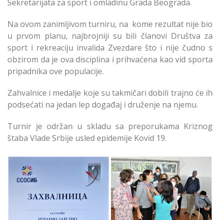
Sekretarijata za sport i omladinu Grada Beograda.
Na ovom zanimljivom turniru, na kome rezultat nije bio
u prvom planu, najbrojniji su bili članovi Društva za
sport i rekreaciju invalida Zvezdare što i nije čudno s
obzirom da je ova disciplina i prihvaćena kao vid sporta
pripadnika ove populacije.
Zahvalnice i medalje koje su takmičari dobili trajno će ih
podsećati na jedan lep događaj i druženje na njemu.
Turnir je održan u skladu sa preporukama Kriznog
štaba Vlade Srbije usled epidemije Kovid 19.
Inkluzivni turnir u
boćanju održan u SC
„Olimp - Zvezdara”