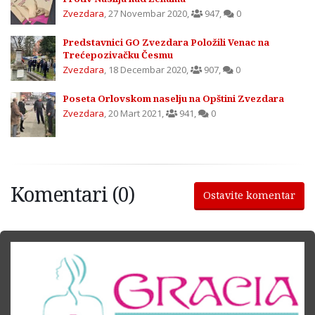
Zvezdara
,
27 Novembar 2020
,
947
,
0
Predstavnici GO Zvezdara Položili Venac na
Trećepozivačku Česmu
Zvezdara
,
18 Decembar 2020
,
907
,
0
Poseta Orlovskom naselju na Opštini Zvezdara
Zvezdara
,
20 Mart 2021
,
941
,
0
Komentari (0)
Ostavite komentar