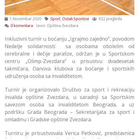
1 Novembar 2020
Sport
,
Ostali Sportovi
922 pregleda
0 komentara
Izvor: Opština Zvezdara
Inkluzivni turnir u boćanju „Igrajmo zajedno”, povodom
Nedelje solidarnosti sa osobama obolelim od
cerebralne i dečije paralize, održan je u Sportskom
centru „Olimp-Zvezdara“ u prisustvu dvadesetak
takmičara, članova klubova za boćanje i sportskih
udruženja osoba sa invaliditetom.
Turnir je organizovalo Društvo za sport i rekreaciju
invalida opštine Zvezdara, u saradnji sa Sportskim
savezom osoba sa invaliditetom Beograda, a uz
podršku Grada Beograda – Sekretarijata za sport i
omladinu i Gradske opštine Zvezdara.
Turniru je prisustvovala Verica Petković, predstavnica