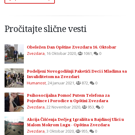
Pročitajte slične vesti
Obeležen Dan Opštine Zvezdara 16. Oktobar
Zvezdara
,
16 Oktobar 2020
,
1061
,
0
Podeljeni Novogodišnji Paketići Deci i Mladima sa
Invaliditetom na Zvezdari
Humanost
,
24 Januar 2021
,
872
,
0
Psihosocijalna Pomoć Putem Telefona za
Pojedince i Porodice u Opštini Zvezdara
Zvezdara
,
22 Novembar 2020
,
953
,
0
Akcija Čišćenja Dečjeg Igrališta u Bajdinoj Ulici u
Malom Mokrom Lugu - Opština Zvezdara
Zvezdara
,
3 Oktobar 2020
,
955
,
0