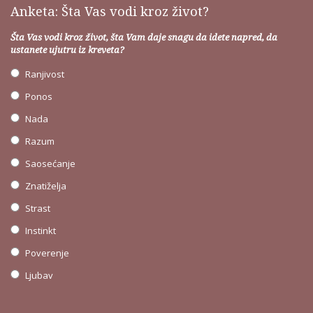
Anketa: Šta Vas vodi kroz život?
Šta Vas vodi kroz život, šta Vam daje snagu da idete napred, da
ustanete ujutru iz kreveta?
Ranjivost
Ponos
Nada
Razum
Saosećanje
Znatiželja
Strast
Instinkt
Poverenje
Ljubav