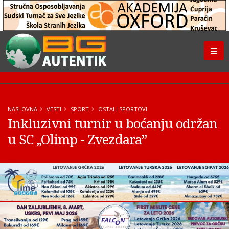
NASLOVNA
VESTI
SPORT
OSTALI SPORTOVI
Inkluzivni turnir u boćanju održan
u SC „Olimp - Zvezdara”