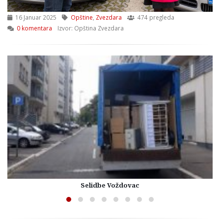
16 Januar 2025
Opštine
,
Zvezdara
474 pregleda
0 komentara
Izvor: Opština Zvezdara
Selidbe Voždovac