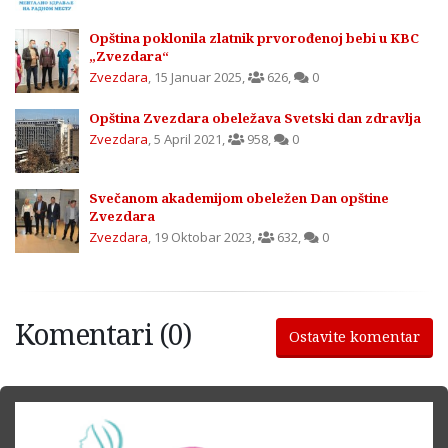
Opština poklonila zlatnik prvorođenoj bebi u KBC
„Zvezdara“
Zvezdara
,
15 Januar 2025
,
626
,
0
Opština Zvezdara obeležava Svetski dan zdravlja
Zvezdara
,
5 April 2021
,
958
,
0
Svečanom akademijom obeležen Dan opštine
Zvezdara
Zvezdara
,
19 Oktobar 2023
,
632
,
0
Komentari (0)
Ostavite komentar