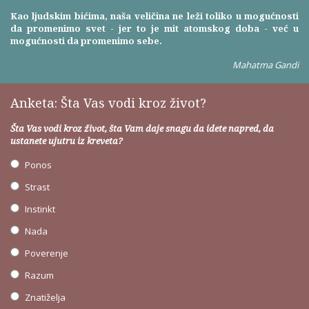
Kao ljudskim bićima, naša veličina ne leži toliko u mogućnosti
da promenimo svet - jer to je mit atomskog doba - već u
mogućnosti da promenimo sebe.
Mahatma Gandi
Anketa: Šta Vas vodi kroz život?
Šta Vas vodi kroz život, šta Vam daje snagu da idete napred, da
ustanete ujutru iz kreveta?
Ponos
Strast
Instinkt
Nada
Poverenje
Razum
Znatiželja