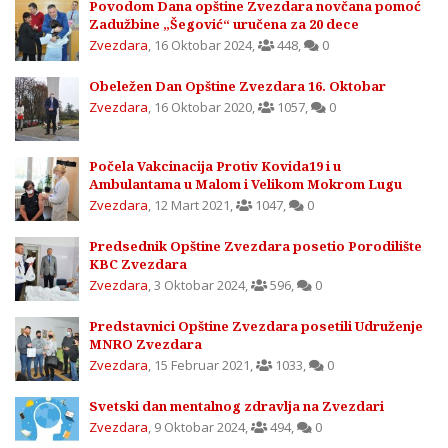
Povodom Dana opštine Zvezdara novčana pomoć
Zadužbine „Šegović“ uručena za 20 dece
Zvezdara
,
16 Oktobar 2024
,
448
,
0
Obeležen Dan Opštine Zvezdara 16. Oktobar
Zvezdara
,
16 Oktobar 2020
,
1057
,
0
Počela Vakcinacija Protiv Kovida19 i u
Ambulantama u Malom i Velikom Mokrom Lugu
Zvezdara
,
12 Mart 2021
,
1047
,
0
Predsednik Opštine Zvezdara posetio Porodilište
KBC Zvezdara
Zvezdara
,
3 Oktobar 2024
,
596
,
0
Predstavnici Opštine Zvezdara posetili Udruženje
MNRO Zvezdara
Zvezdara
,
15 Februar 2021
,
1033
,
0
Svetski dan mentalnog zdravlja na Zvezdari
Zvezdara
,
9 Oktobar 2024
,
494
,
0