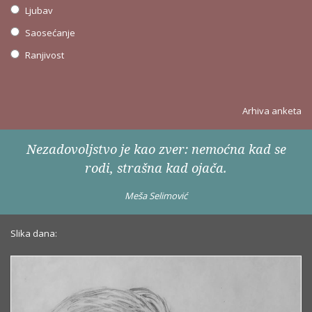
Ljubav
Saosećanje
Ranjivost
Arhiva anketa
Nezadovoljstvo je kao zver: nemoćna kad se
rodi, strašna kad ojača.
Meša Selimović
Slika dana: