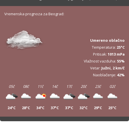
Vremenska prognoza za Beograd:
Umereno oblačno
Temperatura:
25°C
Pritisak:
1013 mPa
Vlažnost vazduha:
55%
Vetar:
Južni, 2 km/č
Naoblačenje:
42%
05č
08č
11č
14č
17č
20č
23č
02č
24°C
28°C
34°C
37°C
37°C
32°C
29°C
25°C
05č
08č
11č
14č
17č
20č
23č
02č