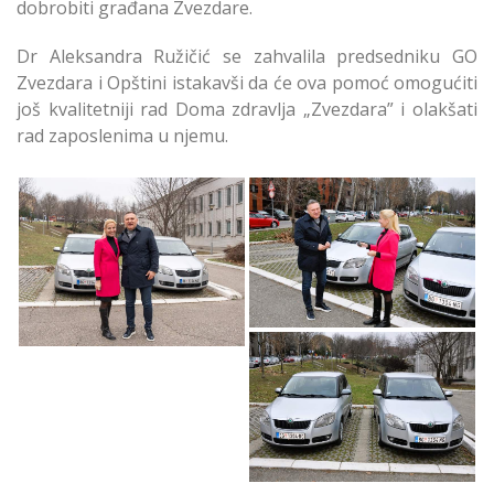
dobrobiti građana Zvezdare.
Dr Aleksandra Ružičić se zahvalila predsedniku GO
Zvezdara i Opštini istakavši da će ova pomoć omogućiti
još kvalitetniji rad Doma zdravlja „Zvezdara” i olakšati
rad zaposlenima u njemu.
Pomoć Opštine
Pomoć Opštine Domu
Zvezdara Domu
zdravlja Zvezdara
zdravlja Zvezdara
Pomoć Opštine
Zvezdara Domu
zdravlja