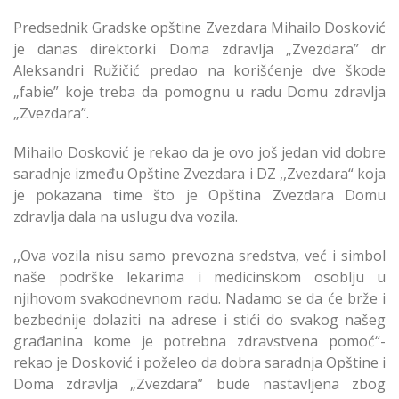
Predsednik Gradske opštine Zvezdara Mihailo Dosković
je danas direktorki Doma zdravlja „Zvezdara” dr
Aleksandri Ružičić predao na korišćenje dve škode
„fabie” koje treba da pomognu u radu Domu zdravlja
„Zvezdara”.
Mihailo Dosković je rekao da je ovo još jedan vid dobre
saradnje između Opštine Zvezdara i DZ ,,Zvezdara“ koja
je pokazana time što je Opština Zvezdara Domu
zdravlja dala na uslugu dva vozila.
,,Ova vozila nisu samo prevozna sredstva, već i simbol
naše podrške lekarima i medicinskom osoblju u
njihovom svakodnevnom radu. Nadamo se da će brže i
bezbednije dolaziti na adrese i stići do svakog našeg
građanina kome je potrebna zdravstvena pomoć“-
rekao je Dosković i poželeo da dobra saradnja Opštine i
Doma zdravlja „Zvezdara” bude nastavljena zbog