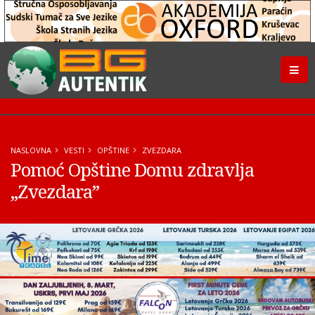
NASLOVNA
VESTI
OPŠTINE
ZVEZDARA
Pomoć Opštine Domu zdravlja
„Zvezdara”