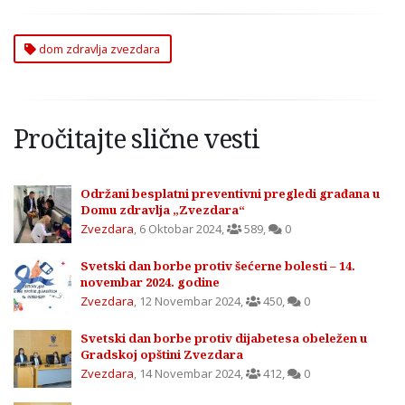
dom zdravlja zvezdara
Pročitajte slične vesti
Održani besplatni preventivni pregledi građana u
Domu zdravlja „Zvezdara“
Zvezdara
,
6 Oktobar 2024
,
589
,
0
Svetski dan borbe protiv šećerne bolesti – 14.
novembar 2024. godine
Zvezdara
,
12 Novembar 2024
,
450
,
0
Svetski dan borbe protiv dijabetesa obeležen u
Gradskoj opštini Zvezdara
Zvezdara
,
14 Novembar 2024
,
412
,
0