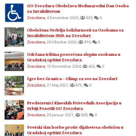
GO Zvezdara Obeležava Međunarodni Dan Osoba
sa Invaliditetom
Zvezdara
,
4 Decembar 2020
,
939
,
0
Obeležena Nedelja Solidarnosti sa Osobama sa
Invaliditetom 2020. na Zvezdari
Zvezdara
,
29 Oktobar 2020
,
910
,
0
Održana tribina posvećena slepim osobama u
Gradskoj opštini Zvezdara
Zvezdara
,
15 Novembar 2024
,
426
,
0
Igre bez Granica – Olimp za sve na Zvezdari
Zvezdara
,
31 Maj 2021
,
875
,
0
Predstavnici Kineskih Privrednih Asocijacija u
Srbiji Posetili GO Zvezdara
Zvezdara
,
29 Januar 2021
,
958
,
0
Svetski dan borbe protiv dijabetesa obeležen u
Gradskoj opštini Zvezdara