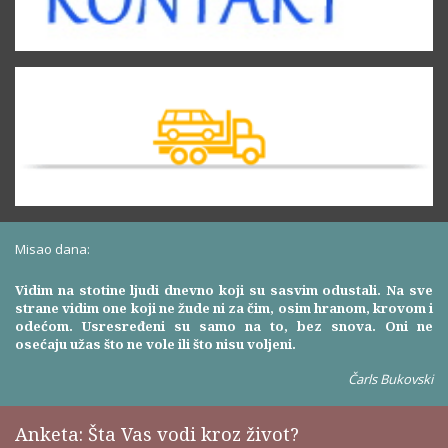
Misao dana:
Vidim na stotine ljudi dnevno koji su sasvim odustali. Na sve
strane vidim one koji ne žude ni za čim, osim hranom, krovom i
odećom. Usresređeni su samo na to, bez snova. Oni ne
osećaju užas što ne vole ili što nisu voljeni.
Čarls Bukovski
Anketa: Šta Vas vodi kroz život?