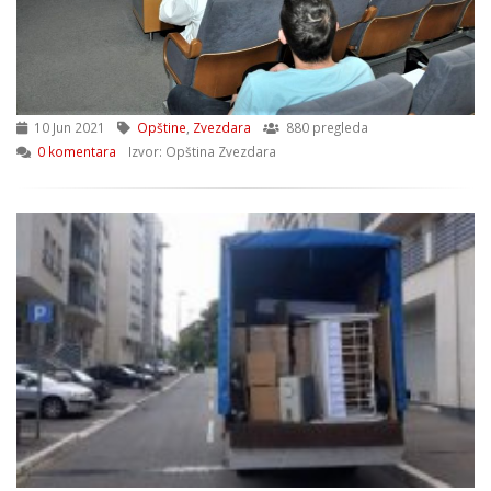
10 Jun 2021
Opštine
,
Zvezdara
880 pregleda
0 komentara
Izvor: Opština Zvezdara