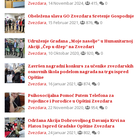
Zvezdara
,
14 Novembar 2024
,
415
,
0
Obeležena slava GO Zvezdara Sretenje Gospodnje
Zvezdara
,
15 Februar 2021
,
876
,
0
Udruženje Građana „Moje naselje” u Humanitarnoj
Akciji „Čep u džep” na Zvezdari
Zvezdara
,
10 Oktobar 2020
,
920
,
0
Završen nagradni konkurs za učenike zvezdarskih
osnovnih škola podelom nagrada na trgu ispred
Opštine
Zvezdara
,
16 Januar 2021
,
874
,
0
Psihosocijalna Pomoć Putem Telefona za
Pojedince i Porodice u Opštini Zvezdara
Zvezdara
,
22 Novembar 2020
,
954
,
0
Održana Akcija Dobrovoljnog Davanja Krvi na
Platou Ispred Gradske Opštine Zvezdara
Zvezdara
,
24 Januar 2021
,
802
,
0