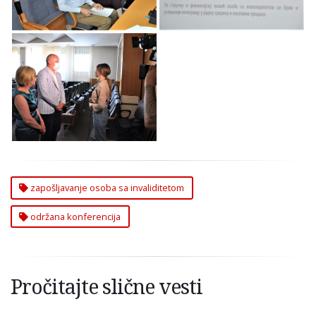
Invaliditetom
Invaliditetom
U Opštini Zvezdara
Održana Konferencija
o Zapošljavanju
Osoba sa
Invaliditetom
zapošljavanje osoba sa invaliditetom
održana konferencija
Pročitajte slične vesti