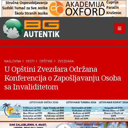
NASLOVNA
VESTI
OPŠTINE
ZVEZDARA
U Opštini Zvezdara Održana
Konferencija o Zapošljavanju Osoba
sa Invaliditetom