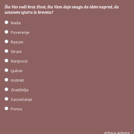
Šta Vas vodi kroz život, šta Vam daje snagu da idete napred, da
ustanete ujutru iz kreveta?
Nada
Poverenje
Razum
Strast
Ranjivost
Ljubav
Instinkt
Znatiželja
Saosećanje
Ponos
Arhiva anketa