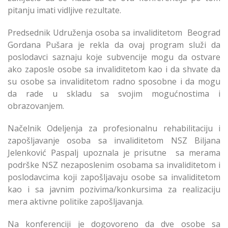
pitanju imati vidljive rezultate.
Predsednik Udruženja osoba sa invaliditetom Beograd
Gordana Pušara je rekla da ovaj program služi da
poslodavci saznaju koje subvencije mogu da ostvare
ako zaposle osobe sa invaliditetom kao i da shvate da
su osobe sa invaliditetom radno sposobne i da mogu
da rade u skladu sa svojim mogućnostima i
obrazovanjem.
Načelnik Odeljenja za profesionalnu rehabilitaciju i
zapošljavanje osoba sa invaliditetom NSZ Biljana
Jelenković Paspalj upoznala je prisutne sa merama
podrške NSZ nezaposlenim osobama sa invaliditetom i
poslodavcima koji zapošljavaju osobe sa invaliditetom
kao i sa javnim pozivima/konkursima za realizaciju
mera aktivne politike zapošljavanja.
Na konferenciji je dogovoreno da dve osobe sa