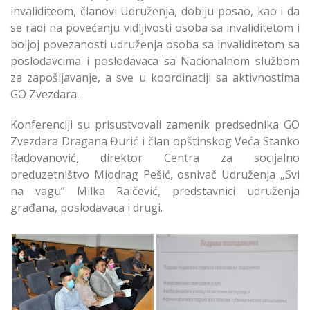
invaliditeom, članovi Udruženja, dobiju posao, kao i da
se radi na povećanju vidljivosti osoba sa invaliditetom i
boljoj povezanosti udruženja osoba sa invaliditetom sa
poslodavcima i poslodavaca sa Nacionalnom službom
za zapošljavanje, a sve u koordinaciji sa aktivnostima
GO Zvezdara.
Konferenciji su prisustvovali zamenik predsednika GO
Zvezdara Dragana Đurić i član opštinskog Veća Stanko
Radovanović, direktor Centra za socijalno
preduzetništvo Miodrag Pešić, osnivač Udruženja „Svi
na vagu” Milka Raičević, predstavnici udruženja
građana, poslodavaca i drugi.
U Opštini Zvezdara
U Opštini Zvezdara
Održana Konferencija
Održana Konferencija
o Zapošljavanju
o Zapošljavanju
Osoba sa
Osoba sa