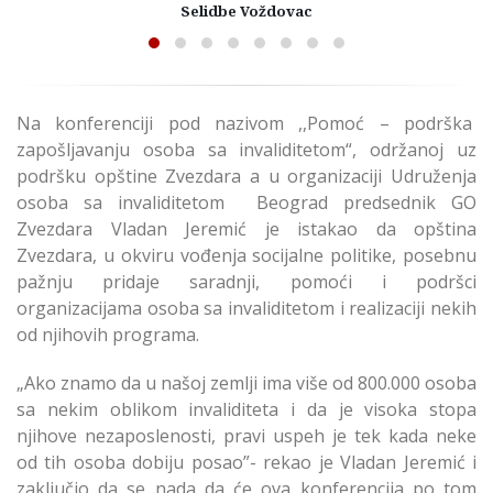
Selidbe Voždovac
Na konferenciji pod nazivom ,,Pomoć – podrška
zapošljavanju osoba sa invaliditetom“, održanoj uz
podršku opštine Zvezdara a u organizaciji Udruženja
osoba sa invaliditetom Beograd predsednik GO
Zvezdara Vladan Jeremić je istakao da opština
Zvezdara, u okviru vođenja socijalne politike, posebnu
pažnju pridaje saradnji, pomoći i podršci
organizacijama osoba sa invaliditetom i realizaciji nekih
od njihovih programa.
„Ako znamo da u našoj zemlji ima više od 800.000 osoba
sa nekim oblikom invaliditeta i da je visoka stopa
njihove nezaposlenosti, pravi uspeh je tek kada neke
od tih osoba dobiju posao”- rekao je Vladan Jeremić i
zaključio da se nada da će ova konferencija po tom