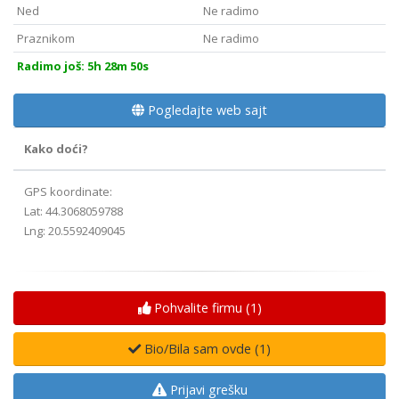
Ned
Ne radimo
Praznikom
Ne radimo
Radimo još: 5h 28m 49s
Pogledajte web sajt
Kako doći?
GPS koordinate:
Lat: 44.3068059788
Lng: 20.5592409045
Pohvalite firmu (
1
)
Bio/Bila sam ovde (
1
)
Prijavi grešku