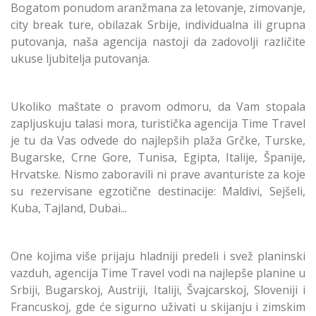
Bogatom ponudom aranžmana za letovanje, zimovanje,
city break ture, obilazak Srbije, individualna ili grupna
putovanja, naša agencija nastoji da zadovolji različite
ukuse ljubitelja putovanja.
Ukoliko maštate o pravom odmoru, da Vam stopala
zapljuskuju talasi mora, turistička agencija Time Travel
je tu da Vas odvede do najlepših plaža Grčke, Turske,
Bugarske, Crne Gore, Tunisa, Egipta, Italije, Španije,
Hrvatske. Nismo zaboravili ni prave avanturiste za koje
su rezervisane egzotične destinacije: Maldivi, Sejšeli,
Kuba, Tajland, Dubai...
One kojima više prijaju hladniji predeli i svež planinski
vazduh, agencija Time Travel vodi na najlepše planine u
Srbiji, Bugarskoj, Austriji, Italiji, Švajcarskoj, Sloveniji i
Francuskoj, gde će sigurno uživati u skijanju i zimskim