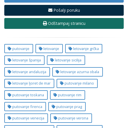
Pošalji poruku
Odštampaj stranicu
putovanje
letovanje
letovanje grčka
letovanje španija
letovanje sicilija
letovanje andaluzija
letovanje azurna obala
letovanje ljoret de mar
putovanje milano
putovanje toskana
putovanje rim
putovanje firenca
putovanje prag
putovanje venecija
putovanje verona