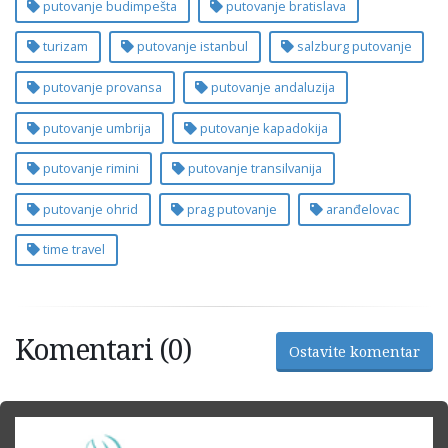
putovanje budimpešta
putovanje bratislava
turizam
putovanje istanbul
salzburg putovanje
putovanje provansa
putovanje andaluzija
putovanje umbrija
putovanje kapadokija
putovanje rimini
putovanje transilvanija
putovanje ohrid
prag putovanje
aranđelovac
time travel
Komentari (0)
Ostavite komentar