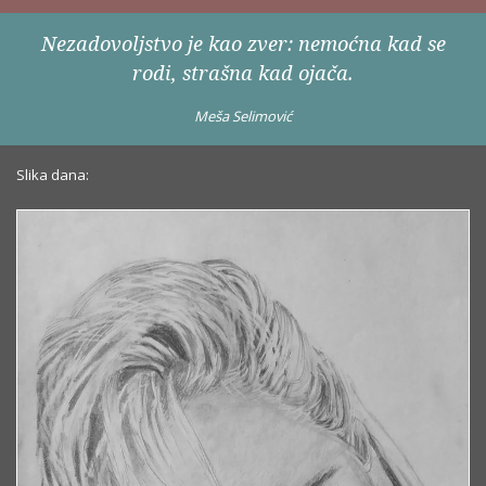
Nezadovoljstvo je kao zver: nemoćna kad se
rodi, strašna kad ojača.
Meša Selimović
Slika dana: