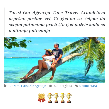
Turistička Agencija Time Travel Aranđelova
uspešno posluje već 13 godina sa željom da
svojim putnicima pruži šta god požele kada su
u pitanju putovanja.
Turizam
,
Turističke Agencije
801 pregleda
0 komentara