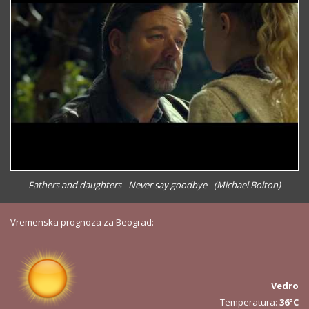
Fathers and daughters - Never say goodbye - (Michael Bolton)
Vremenska prognoza za Beograd:
Vedro
Temperatura:
36°C