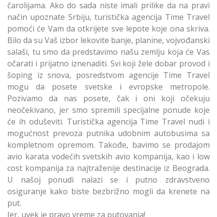
čarolijama. Ako do sada niste imali prilike da na pravi
način upoznate Srbiju, turistička agencija Time Travel
pomoći će Vam da otkrijete sve lepote koje ona skriva.
Bilo da su Vaš izbor lekovite banje, planine, vojvođanski
salaši, tu smo da predstavimo našu zemlju koja će Vas
očarati i prijatno iznenaditi. Svi koji žele dobar provod i
šoping iz snova, posredstvom agencije Time Travel
mogu da posete svetske i evropske metropole.
Pozivamo da nas posete, čak i oni koji očekuju
neočekivano, jer smo spremili specijalne ponude koje
će ih oduševiti. Turistička agencija Time Travel nudi i
mogućnost prevoza putnika udobnim autobusima sa
kompletnom opremom. Takođe, bavimo se prodajom
avio karata vodećih svetskih avio kompanija, kao i low
cost kompanija za najtraženije destinacije iz Beograda.
U našoj ponudi nalazi se i putno zdravstveno
osiguranje kako biste bezbrižno mogli da krenete na
put.
Jer, uvek je pravo vreme za putovanja!