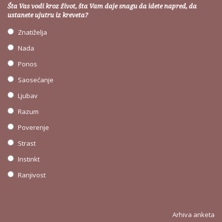
Šta Vas vodi kroz život, šta Vam daje snagu da idete napred, da
ustanete ujutru iz kreveta?
Znatiželja
Nada
Ponos
Saosećanje
Ljubav
Razum
Poverenje
Strast
Instinkt
Ranjivost
Arhiva anketa