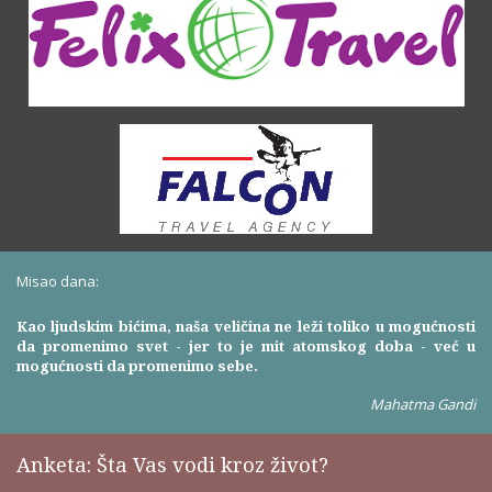
Misao dana:
Kao ljudskim bićima, naša veličina ne leži toliko u mogućnosti
da promenimo svet - jer to je mit atomskog doba - već u
mogućnosti da promenimo sebe.
Mahatma Gandi
Anketa: Šta Vas vodi kroz život?