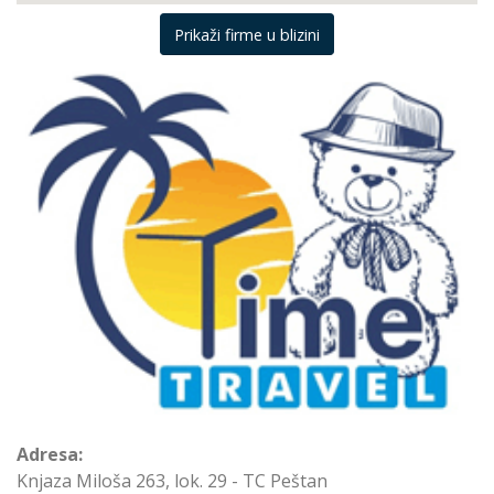
Prikaži firme u blizini
Adresa:
Knjaza Miloša 263, lok. 29 - TC Peštan