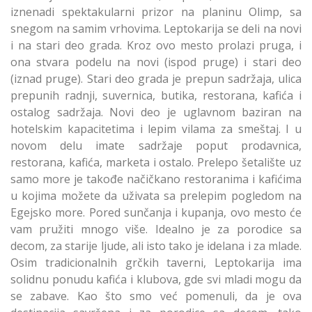
iznenadi spektakularni prizor na planinu Olimp, sa
snegom na samim vrhovima. Leptokarija se deli na novi
i na stari deo grada. Kroz ovo mesto prolazi pruga, i
ona stvara podelu na novi (ispod pruge) i stari deo
(iznad pruge). Stari deo grada je prepun sadržaja, ulica
prepunih radnji, suvernica, butika, restorana, kafića i
ostalog sadržaja. Novi deo je uglavnom baziran na
hotelskim kapacitetima i lepim vilama za smeštaj. I u
novom delu imate sadržaje poput prodavnica,
restorana, kafića, marketa i ostalo. Prelepo šetalište uz
samo more je takođe načičkano restoranima i kafićima
u kojima možete da uživata sa prelepim pogledom na
Egejsko more. Pored sunčanja i kupanja, ovo mesto će
vam pružiti mnogo više. Idealno je za porodice sa
decom, za starije ljude, ali isto tako je idelana i za mlade.
Osim tradicionalnih grčkih taverni, Leptokarija ima
solidnu ponudu kafića i klubova, gde svi mladi mogu da
se zabave. Kao što smo već pomenuli, da je ova