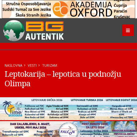
NASLOVNA
VESTI
TURIZAM
Leptokarija – lepotica u podnožju
Olimpa