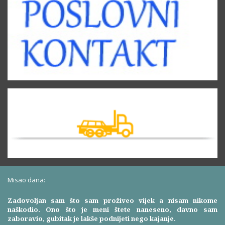
Misao dana:
Zadovoljan sam što sam proživeo vijek a nisam nikome
naškodio. Ono što je meni štete naneseno, davno sam
zaboravio, gubitak je lakše podnijeti nego kajanje.