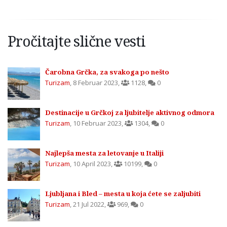
Pročitajte slične vesti
Čarobna Grčka, za svakoga po nešto
Turizam
,
8 Februar 2023
,
1128
,
0
Destinacije u Grčkoj za ljubitelje aktivnog odmora
Turizam
,
10 Februar 2023
,
1304
,
0
Najlepša mesta za letovanje u Italiji
Turizam
,
10 April 2023
,
10199
,
0
Ljubljana i Bled – mesta u koja ćete se zaljubiti
Turizam
,
21 Jul 2022
,
969
,
0