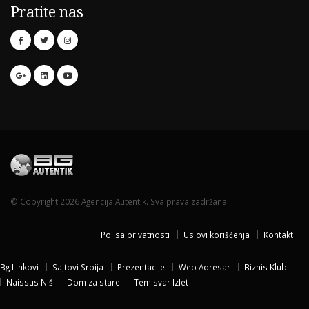
Pratite nas
© Copyright 2026 Agencija Autentik. Sva prava zadržana.
Polisa privatnosti
Uslovi korišćenja
Kontakt
Bg Linkovi
Sajtovi Srbija
Prezentacije
Web Adresar
Biznis Klub
Naissus Niš
Dom za stare
Temisvar Izlet