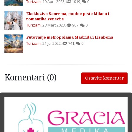
Turizam
,
10 April 2023
,
1019
,
0
Ekskluziva Sanrema, modne piste Milana i
romantika Venecije
Turizam
,
28 Mart 2023
,
907
,
0
Putovanje metropolama Madrida i Lisabona
Turizam
,
21 Jul 2022
,
741
,
0
Komentari (0)
Ostavite komentar