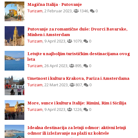
Magična Italija - Putovanje
Turizam
,
2 Februar 2023
,
1346
,
0
Putovanje za romantične duše: Dvorci Bavarske,
Minhen i Amsterdam
Turizam
,
9 April 2023
,
1079
,
0
Letujte u najboljim turističkim destinacijama ovog
leta
Turizam
,
26 April 2023
,
895
,
0
Umetnost i kultura Krakova, Pariza i Amsterdama
Turizam
,
22 Mart 2023
,
807
,
0
More, sunce i kultura Italije: Rimini, Rim i Sicilija
Turizam
,
9 April 2023
,
1226
,
0
Idealna destinacija za letnji odmor: aktivni letnji
odmor ili izležavanje na plaži uz koktele