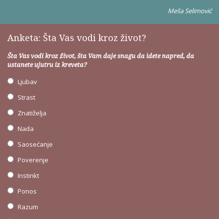
Meša Selimović
Anketa: Šta Vas vodi kroz život?
Šta Vas vodi kroz život, šta Vam daje snagu da idete napred, da
ustanete ujutru iz kreveta?
Ljubav
Strast
Znatiželja
Nada
Saosećanje
Poverenje
Instinkt
Ponos
Razum