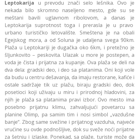
Leptokarija
u prevodu znači selo lešnika. Ovo je
nekada bilo skromno naseljeno mesto, gde su se
meštani bavili uglavnom ribolovom, a danas je
Leptokarija suprotnost toga i prerasla je u pravo
urbano turističko letovalište. Smeštena je na obali
Egejskog mora, a od Soluna je udaljena svega 90km.
Plaža u Leptokariji je dugačka oko 6km, i pretežno je
šljunkovito – peskovita. Ulazak u more je postepen, a
voda je čista i prijatna za kupanje. Ova plaža se deli na
dva dela: gradski deo, i deo sa platanima. Oni koji vole
da budu u centru dešavanja, da imaju restorane, kafiće i
ostale sadržaje tik uz plažu, biraju gradski deo, dok
posetioci koji uživaju u miru i prirodnoj hladovini, za
njih je plaža sa platanima pravi izbor. Ovo mesto ima
posebno prijatnu klimu, zahvaljujući povetarcu sa
planine Olimp, pa samim tim i nosi simbol „vazdušne
banje“. Zbog same svežine i prijatnog vazduha, najveće
vrućine su ovde podnošljive, dok su sveže noći prijatne
za šetnju i izlaske. Ponekad, sa plaže, turiste može da