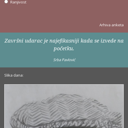
Ranjivost
Arhiva anketa
Završni udarac je najefikasniji kada se izvede na
početku.
Srba Pavlović
Slika dana: