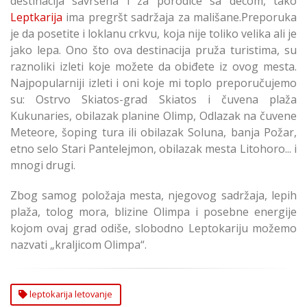
destinacija savršena i za porodice sa decom, tako
Leptkarija
ima pregršt sadržaja za mališane.Preporuka
je da posetite i loklanu crkvu, koja nije toliko velika ali je
jako lepa. Ono što ova destinacija pruža turistima, su
raznoliki izleti koje možete da obiđete iz ovog mesta.
Najpopularniji izleti i oni koje mi toplo preporučujemo
su: Ostrvo Skiatos-grad Skiatos i čuvena plaža
Kukunaries, obilazak planine Olimp, Odlazak na čuvene
Meteore, šoping tura ili obilazak Soluna, banja Požar,
etno selo Stari Pantelejmon, obilazak mesta Litohoro... i
mnogi drugi.
Zbog samog položaja mesta, njegovog sadržaja, lepih
plaža, tolog mora, blizine Olimpa i posebne energije
kojom ovaj grad odiše, slobodno Leptokariju možemo
nazvati „kraljicom Olimpa“.
leptokarija letovanje