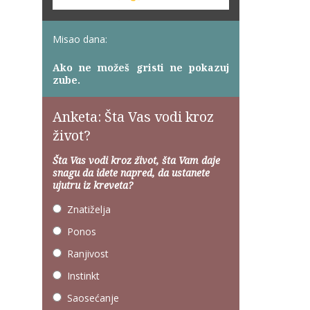
Misao dana:
Ako ne možeš gristi ne pokazuj
zube.
Anketa: Šta Vas vodi kroz
život?
Šta Vas vodi kroz život, šta Vam daje
snagu da idete napred, da ustanete
ujutru iz kreveta?
Znatiželja
Ponos
Ranjivost
Instinkt
Saosećanje