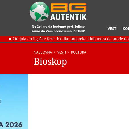
Ne želimo da budemo prvi, želimo
VESTI
KO
samo da Vam prenesemo ISTINU!
NASLOVNA
VESTI
KULTURA
Bioskop