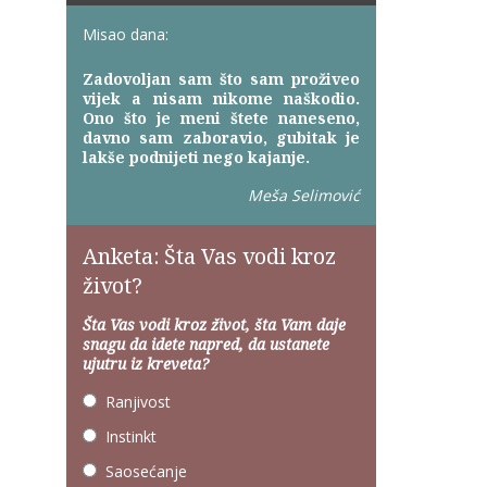
Misao dana:
Zadovoljan sam što sam proživeo
vijek a nisam nikome naškodio.
Ono što je meni štete naneseno,
davno sam zaboravio, gubitak je
lakše podnijeti nego kajanje.
Meša Selimović
Anketa: Šta Vas vodi kroz
život?
Šta Vas vodi kroz život, šta Vam daje
snagu da idete napred, da ustanete
ujutru iz kreveta?
Ranjivost
Instinkt
Saosećanje