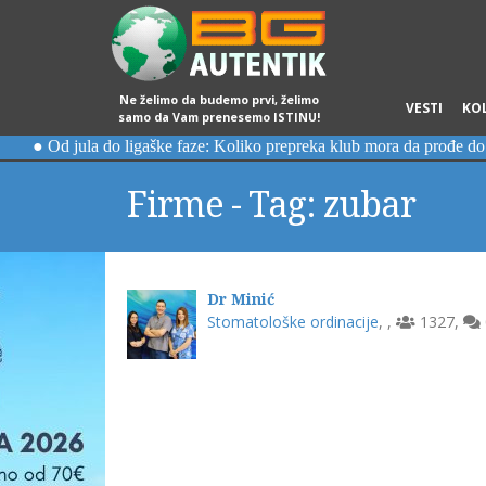
Ne želimo da budemo prvi, želimo
VESTI
KO
samo da Vam prenesemo ISTINU!
Firme - Tag: zubar
Dr Minić
Stomatološke ordinacije
,
,
1327
,