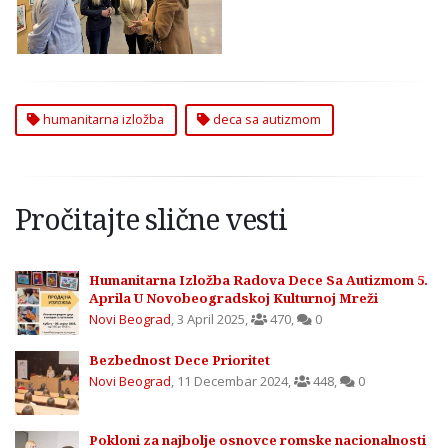
Beograd
humanitarna izložba
deca sa autizmom
Pročitajte slične vesti
Humanitarna Izložba Radova Dece Sa Autizmom 5.
Aprila U Novobeogradskoj Kulturnoj Mreži
Novi Beograd
,
3 April 2025
,
470
,
0
Bezbednost Dece Prioritet
Novi Beograd
,
11 Decembar 2024
,
448
,
0
Pokloni za najbolje osnovce romske nacionalnosti