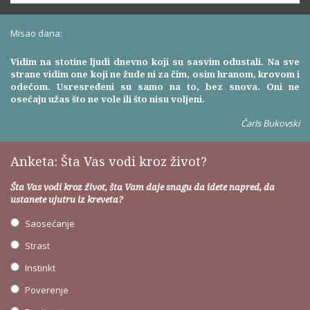
Misao dana:
Vidim na stotine ljudi dnevno koji su sasvim odustali. Na sve
strane vidim one koji ne žude ni za čim, osim hranom, krovom i
odećom. Usresređeni su samo na to, bez snova. Oni ne
osećaju užas što ne vole ili što nisu voljeni.
Čarls Bukovski
Anketa: Šta Vas vodi kroz život?
Šta Vas vodi kroz život, šta Vam daje snagu da idete napred, da
ustanete ujutru iz kreveta?
Saosećanje
Strast
Instinkt
Poverenje