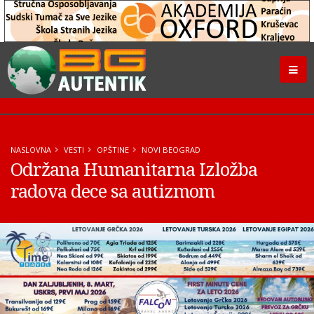
NASLOVNA
VESTI
OPŠTINE
NOVI BEOGRAD
Održana Humanitarna Izložba
radova dece sa autizmom