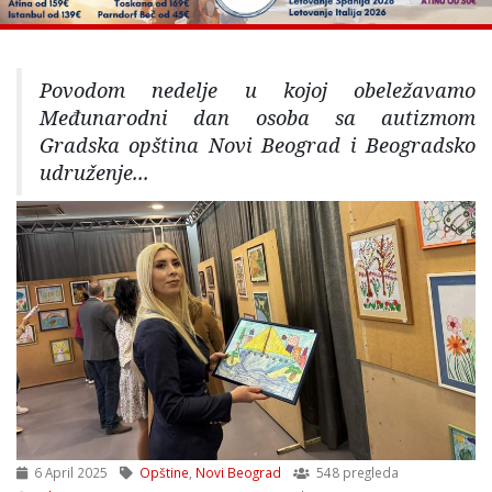
Povodom nedelje u kojoj obeležavamo
Međunarodni dan osoba sa autizmom
Gradska opština Novi Beograd i Beogradsko
udruženje...
6 April 2025
Opštine
,
Novi Beograd
548 pregleda