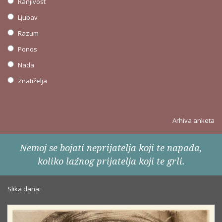
Ranjivost
Ljubav
Razum
Ponos
Nada
Znatiželja
Arhiva anketa
Nemoj se bojati neprijatelja koji te napada,
koliko lažnog prijatelja koji te grli.
Slika dana: