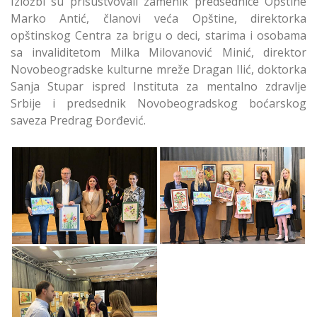
Izložbi su prisustvovali zamenik predsednice Opštine
Marko Antić, članovi veća Opštine, direktorka
opštinskog Centra za brigu o deci, starima i osobama
sa invaliditetom Milka Milovanović Minić, direktor
Novobeogradske kulturne mreže Dragan Ilić, doktorka
Sanja Stupar ispred Instituta za mentalno zdravlje
Srbije i predsednik Novobeogradskog boćarskog
saveza Predrag Đorđević.
Humanitarna Izložba
Humanitarna Izložba
radova dece sa
dece sa autizmom
autizmom
Humanitarna Izložba
radova dece sa
autizmom Novi