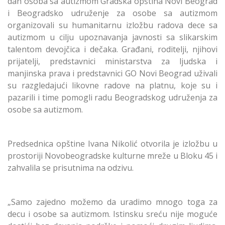
dan osoba sa autizmom Gradska opština Novi Beograd
i Beogradsko udruženje za osobe sa autizmom
organizovali su humanitarnu izložbu radova dece sa
autizmom u cilju upoznavanja javnosti sa slikarskim
talentom devojčica i dečaka. Građani, roditelji, njihovi
prijatelji, predstavnici ministarstva za ljudska i
manjinska prava i predstavnici GO Novi Beograd uživali
su razgledajući likovne radove na platnu, koje su i
pazarili i time pomogli radu Beogradskog udruženja za
osobe sa autizmom.
Predsednica opštine Ivana Nikolić otvorila je izložbu u
prostoriji Novobeogradske kulturne mreže u Bloku 45 i
zahvalila se prisutnima na odzivu.
„Samo zajedno možemo da uradimo mnogo toga za
decu i osobe sa autizmom. Istinsku sreću nije moguće