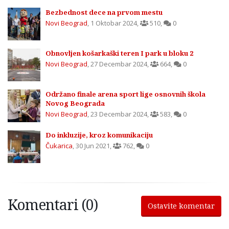
Bezbednost dece na prvom mestu
Novi Beograd
,
1 Oktobar 2024
,
510
,
0
Obnovljen košarkaški teren I park u bloku 2
Novi Beograd
,
27 Decembar 2024
,
664
,
0
Održano finale arena sport lige osnovnih škola
Novog Beograda
Novi Beograd
,
23 Decembar 2024
,
583
,
0
Do inkluzije, kroz komunikaciju
Čukarica
,
30 Jun 2021
,
762
,
0
Komentari (0)
Ostavite komentar