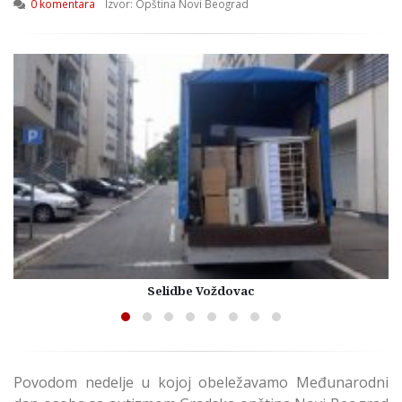
0 komentara
Izvor: Opština Novi Beograd
Selidbe Voždovac
Povodom nedelje u kojoj obeležavamo Međunarodni