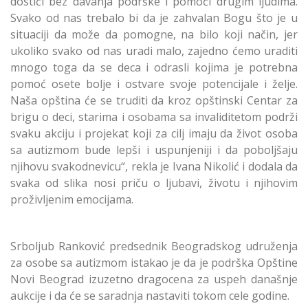
dostići bez davanja podrške i pomoći drugim ljudima.
Svako od nas trebalo bi da je zahvalan Bogu što je u
situaciji da može da pomogne, na bilo koji način, jer
ukoliko svako od nas uradi malo, zajedno ćemo uraditi
mnogo toga da se deca i odrasli kojima je potrebna
pomoć osete bolje i ostvare svoje potencijale i želje.
Naša opština će se truditi da kroz opštinski Centar za
brigu o deci, starima i osobama sa invaliditetom podrži
svaku akciju i projekat koji za cilj imaju da život osoba
sa autizmom bude lepši i uspunjeniji i da poboljšaju
njihovu svakodnevicu“, rekla je Ivana Nikolić i dodala da
svaka od slika nosi priču o ljubavi, životu i njihovim
proživljenim emocijama.
Srboljub Ranković predsednik Beogradskog udruženja
za osobe sa autizmom istakao je da je podrška Opštine
Novi Beograd izuzetno dragocena za uspeh današnje
aukcije i da će se saradnja nastaviti tokom cele godine.