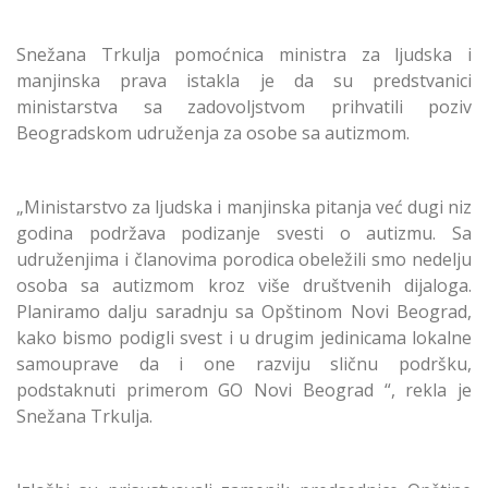
Snežana Trkulja pomoćnica ministra za ljudska i
manjinska prava istakla je da su predstvanici
ministarstva sa zadovoljstvom prihvatili poziv
Beogradskom udruženja za osobe sa autizmom.
„Ministarstvo za ljudska i manjinska pitanja već dugi niz
godina podržava podizanje svesti o autizmu. Sa
udruženjima i članovima porodica obeležili smo nedelju
osoba sa autizmom kroz više društvenih dijaloga.
Planiramo dalju saradnju sa Opštinom Novi Beograd,
kako bismo podigli svest i u drugim jedinicama lokalne
samouprave da i one razviju sličnu podršku,
podstaknuti primerom GO Novi Beograd “, rekla je
Snežana Trkulja.