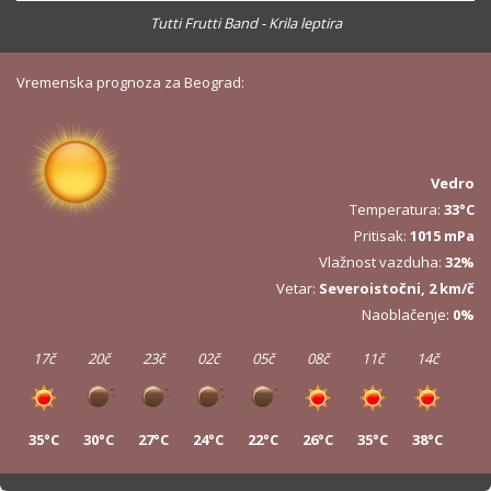
Tutti Frutti Band - Krila leptira
Vremenska prognoza za Beograd:
Vedro
Temperatura:
33°C
Pritisak:
1015 mPa
Vlažnost vazduha:
32%
Vetar:
Severoistočni, 2 km/č
Naoblačenje:
0%
17č
20č
23č
02č
05č
08č
11č
14č
35°C
30°C
27°C
24°C
22°C
26°C
35°C
38°C
17č
20č
23č
02č
05č
08č
11č
14č