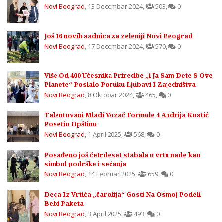
Novi Beograd
,
13 Decembar 2024
,
503
,
0
Još 16 novih sadnica za zeleniji Novi Beograd
Novi Beograd
,
17 Decembar 2024
,
570
,
0
Više Od 400 Učesnika Priredbe „i Ja Sam Dete S Ove
Planete“ Poslalo Poruku Ljubavi I Zajedništva
Novi Beograd
,
8 Oktobar 2024
,
465
,
0
Talentovani Mladi Vozač Formule 4 Andrija Kostić
Posetio Opštinu
Novi Beograd
,
1 April 2025
,
568
,
0
Posađeno još četrdeset stabala u vrtu nade kao
simbol podrške i sećanja
Novi Beograd
,
14 Februar 2025
,
659
,
0
Deca Iz Vrtića „čarolija“ Gosti Na Osmoj Podeli
Bebi Paketa
Novi Beograd
,
3 April 2025
,
493
,
0