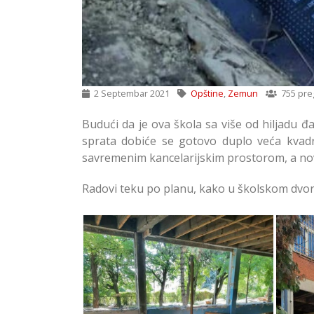
2 Septembar 2021
Opštine
,
Zemun
755 pre
Budući da je ova škola sa više od hiljadu 
sprata dobiće se gotovo duplo veća kva
savremenim kancelarijskim prostorom, a novi
Radovi teku po planu, kako u školskom dvori