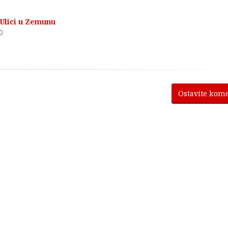
 Ulici u Zemunu
0
Ostavite kom