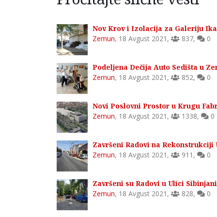
Nov Krov i Izolacija za Galeriju I
Zemun
,
18 Avgust 2021
,
837
,
0
Podeljena Dečija Auto Sedišta u Z
Zemun
,
18 Avgust 2021
,
852
,
0
Novi Poslovni Prostor u Krugu Fa
Zemun
,
18 Avgust 2021
,
1338
,
0
Završeni Radovi na Rekonstrukciji
Zemun
,
18 Avgust 2021
,
911
,
0
Završeni su Radovi u Ulici Sibinja
Zemun
,
18 Avgust 2021
,
828
,
0