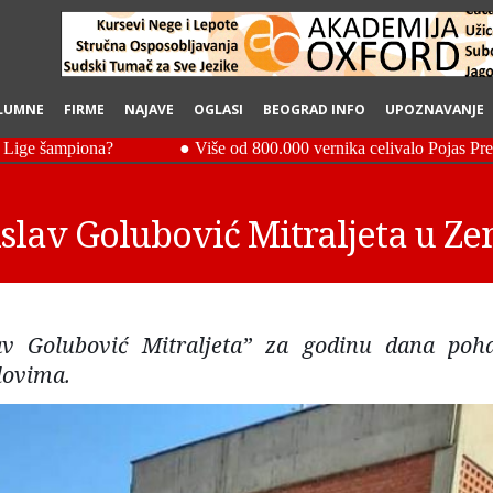
LUMNE
FIRME
NAJAVE
OGLASI
BEOGRAD INFO
UPOZNAVANJE
islav Golubović Mitraljeta u 
av Golubović Mitraljeta” za godinu dana poh
lovima.