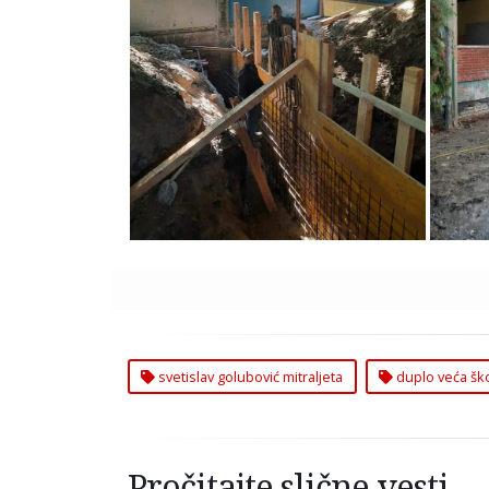
Duplo Veća Škola Svetislav
Dup
Golubović Mitraljeta u
Golu
Zemunu
svetislav golubović mitraljeta
duplo veća šk
Pročitajte slične vesti