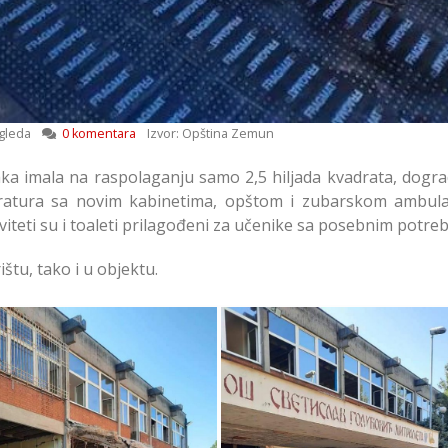
gleda
0 komentara
Izvor: Opština Zemun
đaka imala na raspolaganju samo 2,5 hiljada kvadrata, dogr
dratura sa novim kabinetima, opštom i zubarskom ambul
teti su i toaleti prilagođeni za učenike sa posebnim potre
štu, tako i u objektu.