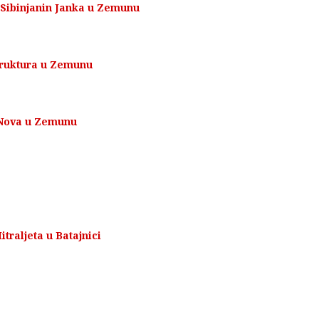
 Sibinjanin Janka u Zemunu
truktura u Zemunu
. Nova u Zemunu
traljeta u Batajnici