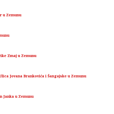
kar u Zemunu
emunu
brike Zmaj u Zemunu
 Ulica Jovana Brankovića i Šangajske u Zemunu
nin Janka u Zemunu