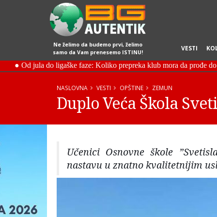
Ne želimo da budemo prvi, želimo
VESTI
KO
samo da Vam prenesemo ISTINU!
NASLOVNA
VESTI
OPŠTINE
ZEMUN
Duplo Veća Škola Svet
Učenici Osnovne škole ”Svetisl
nastavu u znatno kvalitetnijim us