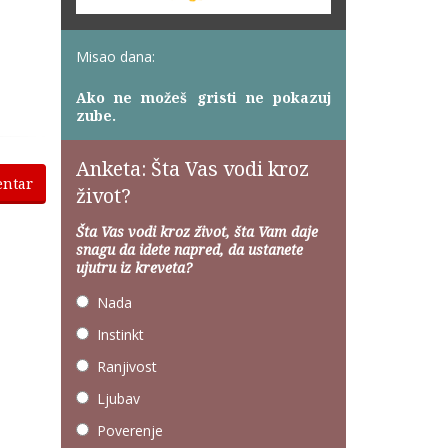
Misao dana:
Ako ne možeš gristi ne pokazuj
zube.
Anketa: Šta Vas vodi kroz
entar
život?
Šta Vas vodi kroz život, šta Vam daje
snagu da idete napred, da ustanete
ujutru iz kreveta?
Nada
Instinkt
Ranjivost
Ljubav
Poverenje