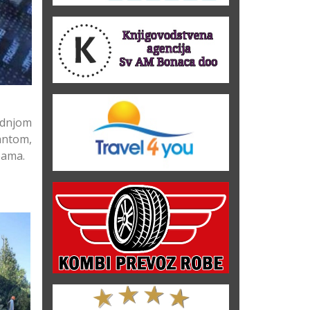
adnjom
antom,
bama.