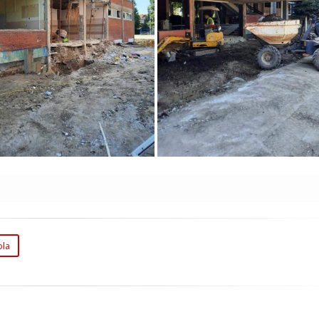
lo Veća Škola Svetislav
Duplo Veća Škola Svetis
bović Mitraljeta Zemun
Golubović Mitraljeta
ola