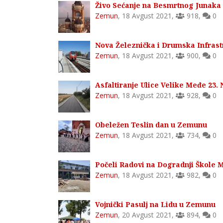
Živo Sećanje na Besmrtnog Junaka
Zemun
,
18 Avgust 2021
,
918
,
0
Nova Železnička i Drumska Infras
Zemun
,
18 Avgust 2021
,
900
,
0
Asfaltiranje Ulice Velike Međe 23
Zemun
,
18 Avgust 2021
,
928
,
0
Obeležen Teslin dan u Zemunu
Zemun
,
18 Avgust 2021
,
734
,
0
Počeli Radovi na Dogradnji Škole Mi
Zemun
,
18 Avgust 2021
,
982
,
0
Vojnički Pasulj na Lidu u Zemunu
Zemun
,
20 Avgust 2021
,
894
,
0