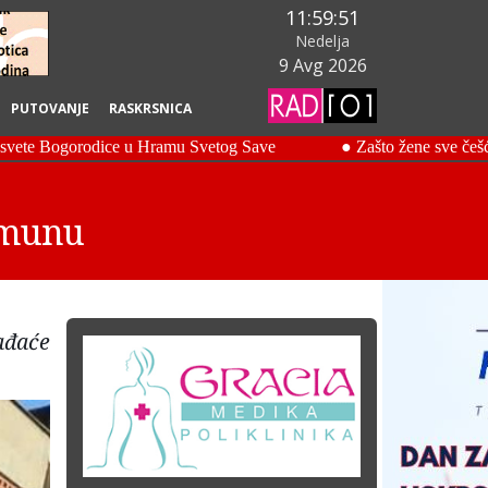
11:59:52
Nedelja
9 Avg 2026
PUTOVANJE
RASKRSNICA
Zemunu
ađaće