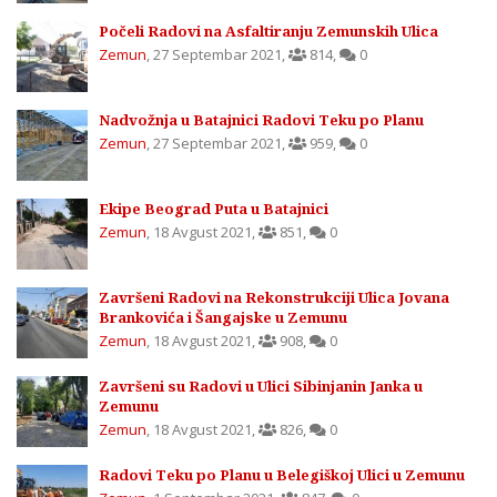
Počeli Radovi na Asfaltiranju Zemunskih Ulica
Zemun
,
27 Septembar 2021
,
814
,
0
Nadvožnja u Batajnici Radovi Teku po Planu
Zemun
,
27 Septembar 2021
,
959
,
0
Ekipe Beograd Puta u Batajnici
Zemun
,
18 Avgust 2021
,
851
,
0
Završeni Radovi na Rekonstrukciji Ulica Jovana
Brankovića i Šangajske u Zemunu
Zemun
,
18 Avgust 2021
,
908
,
0
Završeni su Radovi u Ulici Sibinjanin Janka u
Zemunu
Zemun
,
18 Avgust 2021
,
826
,
0
Radovi Teku po Planu u Belegiškoj Ulici u Zemunu