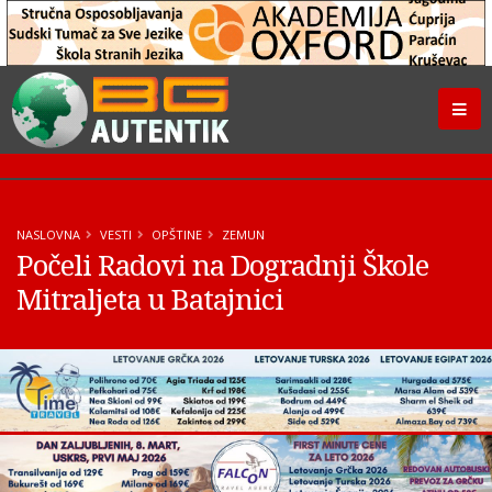
NASLOVNA
VESTI
OPŠTINE
ZEMUN
Počeli Radovi na Dogradnji Škole
Mitraljeta u Batajnici