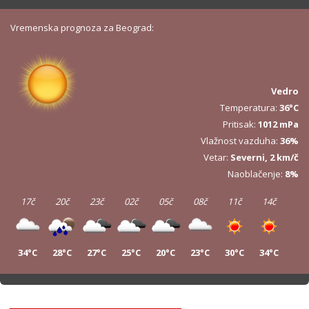
Vremenska prognoza za Beograd:
Vedro
Temperatura:
36°C
Pritisak:
1012 mPa
Vlažnost vazduha:
36%
Vetar:
Severni, 2 km/č
Naoblačenje:
8%
17č
20č
23č
02č
05č
08č
11č
14č
34°C
28°C
27°C
25°C
20°C
23°C
30°C
34°C
17č
20č
23č
02č
05č
08č
11č
14č