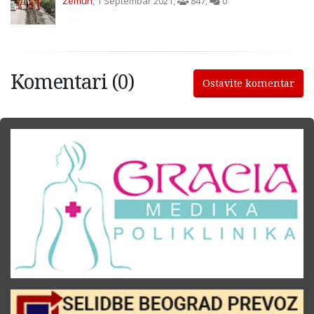
Zemun
,
1 Septembar 2021
,
847
,
0
Komentari (0)
Ostavite komentar