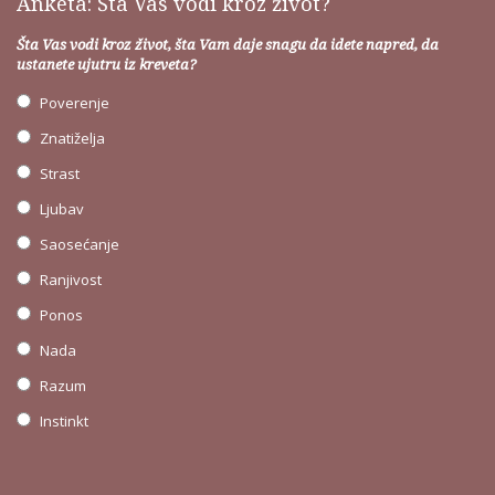
Anketa: Šta Vas vodi kroz život?
Šta Vas vodi kroz život, šta Vam daje snagu da idete napred, da
ustanete ujutru iz kreveta?
Poverenje
Znatiželja
Strast
Ljubav
Saosećanje
Ranjivost
Ponos
Nada
Razum
Instinkt