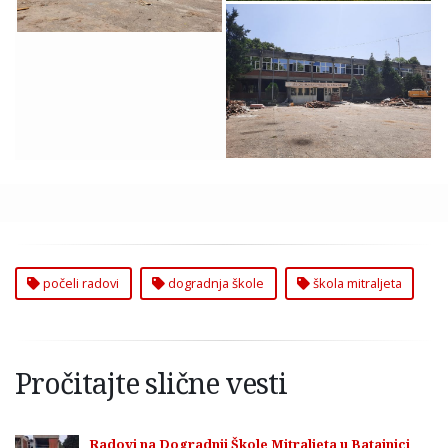
Počeli Radovi na
Dogradnji Škole
Mitraljeta
počeli radovi
dogradnja škole
škola mitraljeta
Pročitajte slične vesti
Radovi na Dogradnji Škole Mitraljeta u Batajnici