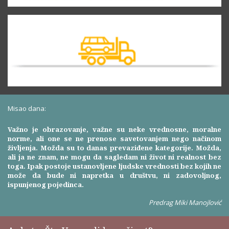
Misao dana:
Važno je obrazovanje, važne su neke vrednosne, moralne
norme, ali one se ne prenose savetovanjem nego načinom
življenja. Možda su to danas prevaziđene kategorije. Možda,
ali ja ne znam, ne mogu da sagledam ni život ni realnost bez
toga. Ipak postoje ustanovljene ljudske vrednosti bez kojih ne
može da bude ni napretka u društvu, ni zadovoljnog,
ispunjenog pojedinca.
Predrag Miki Manojlović