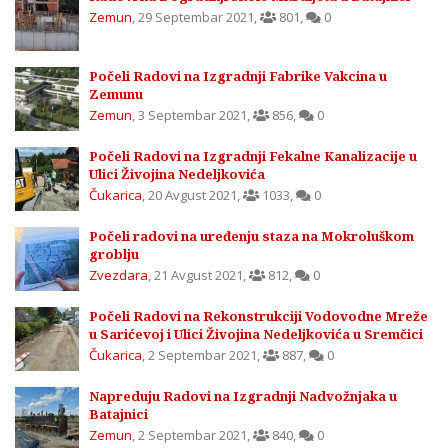
Zemun
,
29 Septembar 2021
,
801
,
0
Počeli Radovi na Izgradnji Fabrike Vakcina u
Zemunu
Zemun
,
3 Septembar 2021
,
856
,
0
Počeli Radovi na Izgradnji Fekalne Kanalizacije u
Ulici Živojina Nedeljkovića
Čukarica
,
20 Avgust 2021
,
1033
,
0
Počeli radovi na uređenju staza na Mokroluškom
groblju
Zvezdara
,
21 Avgust 2021
,
812
,
0
Počeli Radovi na Rekonstrukciji Vodovodne Mreže
u Sarićevoj i Ulici Živojina Nedeljkovića u Sremčici
Čukarica
,
2 Septembar 2021
,
887
,
0
Napreduju Radovi na Izgradnji Nadvožnjaka u
Batajnici
Zemun
,
2 Septembar 2021
,
840
,
0