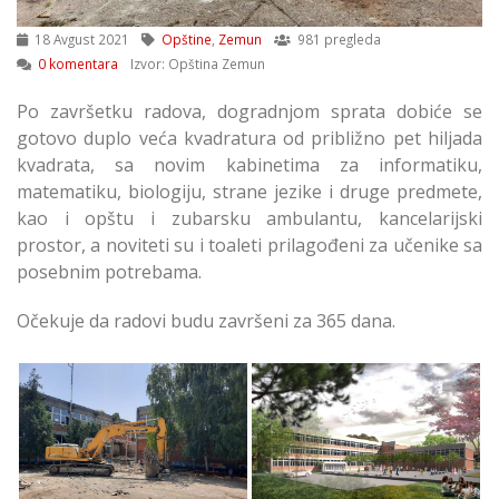
18 Avgust 2021
Opštine
,
Zemun
981 pregleda
0 komentara
Izvor: Opština Zemun
Po završetku radova, dogradnjom sprata dobiće se
gotovo duplo veća kvadratura od približno pet hiljada
kvadrata, sa novim kabinetima za informatiku,
matematiku, biologiju, strane jezike i druge predmete,
kao i opštu i zubarsku ambulantu, kancelarijski
prostor, a noviteti su i toaleti prilagođeni za učenike sa
posebnim potrebama.
Očekuje da radovi budu završeni za 365 dana.
Počeli Radovi na
Počeli Radovi na
Dogradnji Škole
Dogradnji Škole
Mitraljeta Batajnica
Mitraljeta u Batajnici