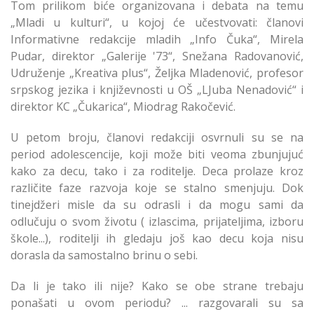
Tom prilikom biće organizovana i debata na temu
„Mladi u kulturi“, u kojoj će učestvovati: članovi
Informativne redakcije mladih „Info Čuka“, Mirela
Pudar, direktor „Galerije '73“, Snežana Radovanović,
Udruženje „Kreativa plus“, Željka Mladenović, profesor
srpskog jezika i književnosti u OŠ „LJuba Nenadović“ i
direktor KC „Čukarica“, Miodrag Rakočević.
U petom broju, članovi redakciji osvrnuli su se na
period adolescencije, koji može biti veoma zbunjujuć
kako za decu, tako i za roditelje. Deca prolaze kroz
različite faze razvoja koje se stalno smenjuju. Dok
tinejdžeri misle da su odrasli i da mogu sami da
odlučuju o svom životu ( izlascima, prijateljima, izboru
škole...), roditelji ih gledaju još kao decu koja nisu
dorasla da samostalno brinu o sebi.
Da li je tako ili nije? Kako se obe strane trebaju
ponašati u ovom periodu? ... razgovarali su sa