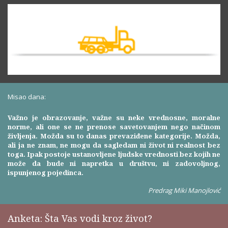
Misao dana:
Važno je obrazovanje, važne su neke vrednosne, moralne
norme, ali one se ne prenose savetovanjem nego načinom
življenja. Možda su to danas prevaziđene kategorije. Možda,
ali ja ne znam, ne mogu da sagledam ni život ni realnost bez
toga. Ipak postoje ustanovljene ljudske vrednosti bez kojih ne
može da bude ni napretka u društvu, ni zadovoljnog,
ispunjenog pojedinca.
Predrag Miki Manojlović
Anketa: Šta Vas vodi kroz život?