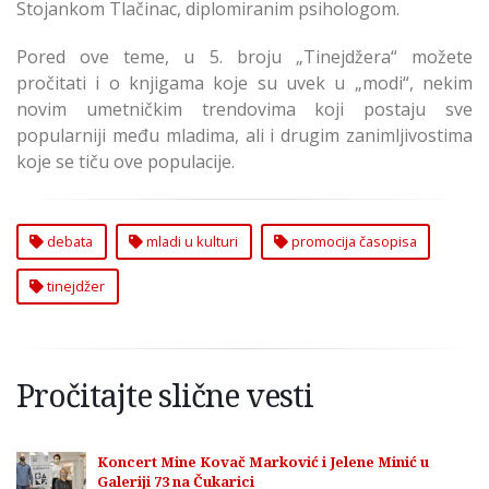
Stojankom Tlačinac, diplomiranim psihologom.
Pored ove teme, u 5. broju „Tinejdžera“ možete
pročitati i o knjigama koje su uvek u „modi“, nekim
novim umetničkim trendovima koji postaju sve
popularniji među mladima, ali i drugim zanimljivostima
koje se tiču ove populacije.
debata
mladi u kulturi
promocija časopisa
tinejdžer
Pročitajte slične vesti
Koncert Mine Kovač Marković i Jelene Minić u
Galeriji 73 na Čukarici