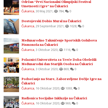
Održan “Prvi Nacionalni Olimpijski Festival
Umetnosti i Igre“ na Čukarici
Čukarica
,
30 Maj 2021
,
784
,
0
Dostojevski Dobio Mural na Čukarici
Čukarica
,
29 Septembar 2021
,
1028
,
0
Međunarodno Takmičenje Sportskih Golubova
Pismonoša na Čukarici
Čukarica
,
3 Oktobar 2020
,
1116
,
0
Polaznici Univerziteta za Treće Doba Obeležili
Međunarodni dan Starijih Osoba na Čukarici
Čukarica
,
3 Oktobar 2020
,
869
,
0
Podsećanje na Stare, Zaboravljene Dečije Igre na
Čukarici
Čukarica
,
16 Oktobar 2020
,
1093
,
0
Radionica Socijalne Inkluzije na Čukarici
Čukarica
,
16 Oktobar 2020
,
969
,
0