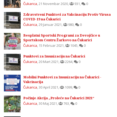
Čukarica
,
21 Novembar 2020
,
931
,
0
Zdravstveni Punktovi za Vakcinaciju Protiv Virusa
COVID-19 na Čukarici
Čukarica
,
29 Januar 2021
,
980
,
0
Besplatni Sportski Programi za Devojčice u
Sportskom Centru Žarkovo na Čukarici
Čukarica
,
15 Februar 2021
,
1045
,
0
Punktovi za Imunizaciju na Čukarici
Čukarica
,
20 Mart 2021
,
2264
,
0
Mobilni Punktovi za Imunizaciju na Čukarici -
Vakcinacija
Čukarica
,
30 April 2021
,
1099
,
0
Počinje Akcija „Proleće na Čukarici 2021“
Čukarica
,
30 Maj 2021
,
763
,
0