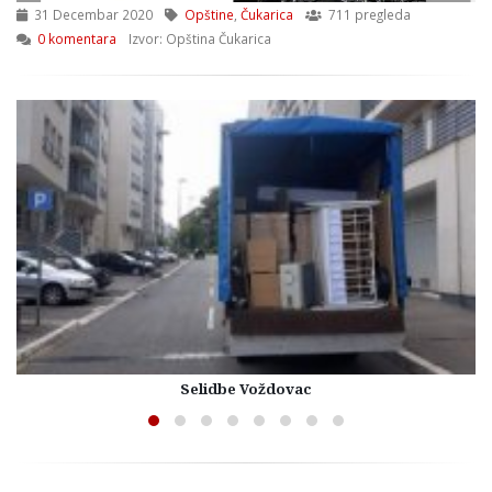
31 Decembar 2020
Opštine
,
Čukarica
711 pregleda
0 komentara
Izvor: Opština Čukarica
Selidbe Voždovac