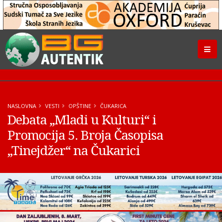
NASLOVNA
VESTI
OPŠTINE
ČUKARICA
Debata „Mladi u Kulturi“ i
Promocija 5. Broja Časopisa
„Tinejdžer“ na Čukarici