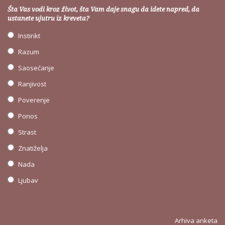
Šta Vas vodi kroz život, šta Vam daje snagu da idete napred, da
ustanete ujutru iz kreveta?
Instinkt
Razum
Saosećanje
Ranjivost
Poverenje
Ponos
Strast
Znatiželja
Nada
Ljubav
Arhiva anketa