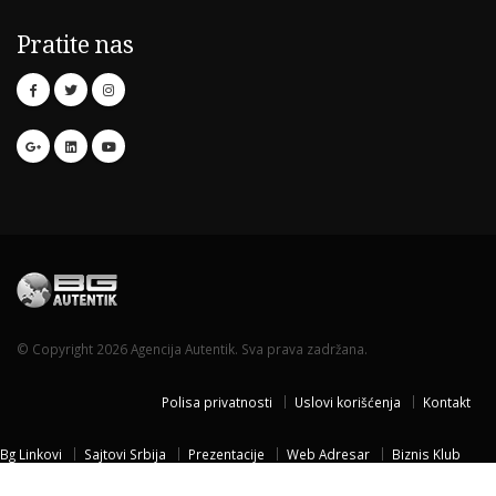
Pratite nas
© Copyright 2026 Agencija Autentik. Sva prava zadržana.
Polisa privatnosti
Uslovi korišćenja
Kontakt
Bg Linkovi
Sajtovi Srbija
Prezentacije
Web Adresar
Biznis Klub
Naissus Niš
Dom za stare
Temisvar Izlet