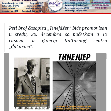
Peti broj časopisa „Tinejdžer“ biće promovisan
u sredu, 30. decembra sa početkom u 12
časova, u galeriji Kulturnog centra
„Čukarica“.