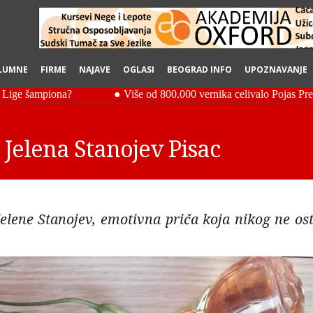
LUMNE
FIRME
NAJAVE
OGLASI
BEOGRAD INFO
UPOZNAVANJE
 Jelena Stanojev Pisac
elene Stanojev, emotivna priča koja nikog ne ost