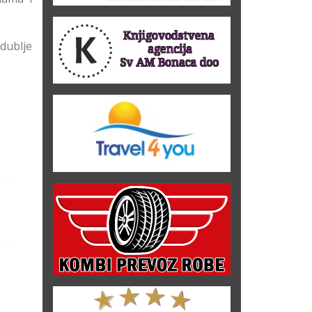
jdublje