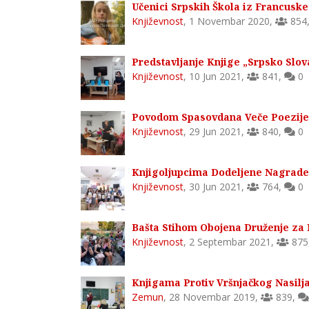
Učenici Srpskih Škola iz Francuske 
Književnost
,
1 Novembar 2020
,
854
Predstavljanje Knjige „Srpsko Slo
Književnost
,
10 Jun 2021
,
841
,
0
Povodom Spasovdana Veče Poezije u
Književnost
,
29 Jun 2021
,
840
,
0
Knjigoljupcima Dodeljene Nagrade 
Književnost
,
30 Jun 2021
,
764
,
0
Bašta Stihom Obojena Druženje za
Književnost
,
2 Septembar 2021
,
875
Knjigama Protiv Vršnjačkog Nasilj
Zemun
,
28 Novembar 2019
,
839
,