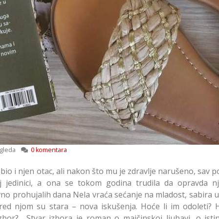
gleda
0 komentara
bio i njen otac, ali nakon što mu je zdravlje narušeno, sav 
joj jedinici, a ona se tokom godina trudila da opravda n
davno prohujalih dana Nela vraća sećanje na mladost, sabira
Pred njom su stara – nova iskušenja. Hoće li im odoleti? H
izbor? Stvar izbora je roman o majčinskoj ljubavi, o isti