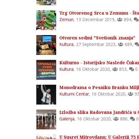
Trg Otvorenog Srca u Zemunu - Što
Zemun
,
13 Decembar 2019
,
894
,
Otvoren sedmi "Svetionik znanja"
Kultura
,
27 Septembar 2023
,
689
,
Kulturno - Istorijsko Nasleđe Čuka
Kultura
,
16 Oktobar 2020
,
853
,
0
Monodrama o Pesniku Branku Miljk
Kulturni Centar
,
16 Oktobar 2020
,
9
Izložba slika Radovana Jandrića u G
Galerija
,
16 Oktobar 2020
,
886
,
0
U Susret Mitrovdanu: U Galeriji 73 