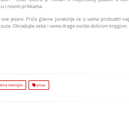
u i novim prilikama.
i ove jeseni. Priča glavne junakinje će u vama probuditi na
i suze. Obradujte sebe i vama drage osobe dobrom knjigom.
lena stanojev
pisac