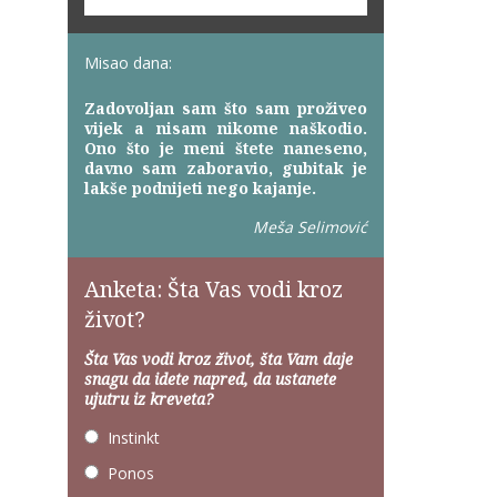
Misao dana:
Zadovoljan sam što sam proživeo
vijek a nisam nikome naškodio.
Ono što je meni štete naneseno,
davno sam zaboravio, gubitak je
lakše podnijeti nego kajanje.
Meša Selimović
Anketa: Šta Vas vodi kroz
život?
Šta Vas vodi kroz život, šta Vam daje
snagu da idete napred, da ustanete
ujutru iz kreveta?
Instinkt
Ponos