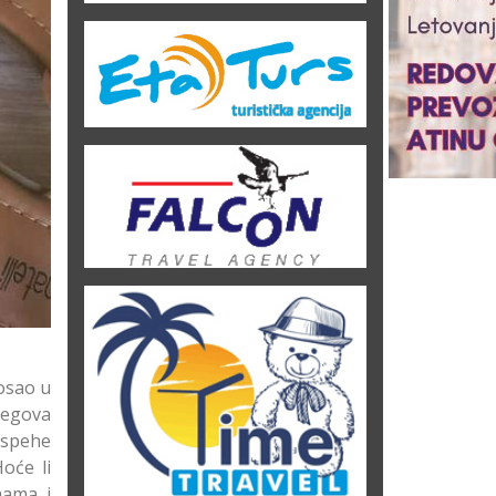
posao u
jegova
 uspehe
oće li
nama i