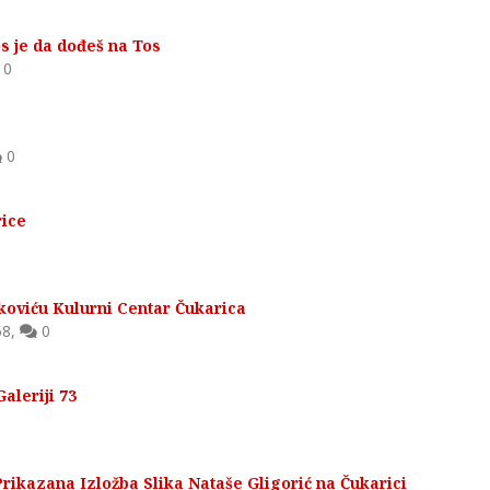
s je da dođeš na Tos
0
0
rice
oviću Kulurni Centar Čukarica
58
,
0
aleriji 73
Prikazana Izložba Slika Nataše Gligorić na Čukarici