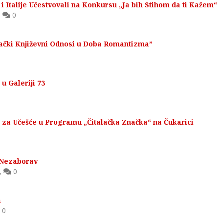
i Italije Učestvovali na Konkursu „Ja bih Stihom da ti Kažem“
,
0
vački Književni Odnosi u Doba Romantizma”
 Galeriji 73
za Učešće u Programu „Čitalačka Značka“ na Čukarici
 Nezaborav
,
0
a
0