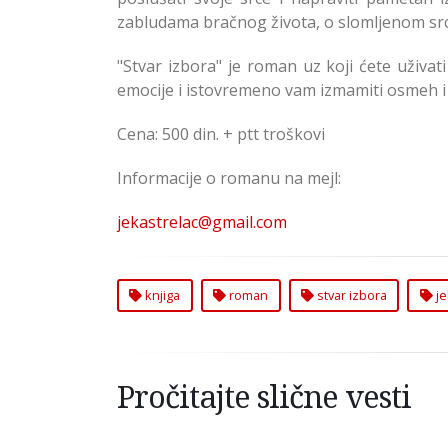
zabludama bračnog života, o slomljenom src
"Stvar izbora" je roman uz koji ćete uživat
emocije i istovremeno vam izmamiti osmeh 
Cena: 500 din. + ptt troškovi
Informacije o romanu na mejl:
jekastrelac@gmail.com
knjiga
roman
stvar izbora
je
Pročitajte slične vesti