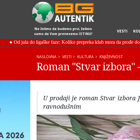
Ne želimo da budemo prvi, želimo
VESTI
KO
samo da Vam prenesemo ISTINU!
NASLOVNA
VESTI
KULTURA
KNJIŽEVNOST
Roman "Stvar izbora" -
U prodaji je roman Stvar izbora J
ravnodušnim