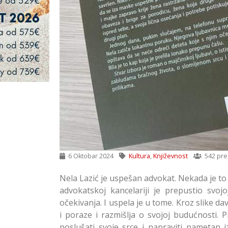
6 Oktobar 2024
Kultura
,
Književnost
542 pre
Nela Lazić je uspešan advokat. Nekada je to 
advokatskoj kancelariji je prepustio svo
očekivanja. I uspela je u tome. Kroz slike 
i poraze i razmišlja o svojoj budućnosti. 
poslušati svoje srce i napraviti pametan 