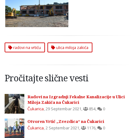
Ulici Miloja Zakića na
Čukarici
radovi na vrtiću
ulica miloja zakića
Pročitajte slične vesti
Radovi na Izgradnji Fekalne Kanalizacije u Ulici
Miloja Zakića na Čukarici
Čukarica
,
29 Septembar 2021
,
854
,
0
Otvoren Vrtić „Zvezdica“ na Čukarici
Čukarica
,
2 Septembar 2021
,
1176
,
0