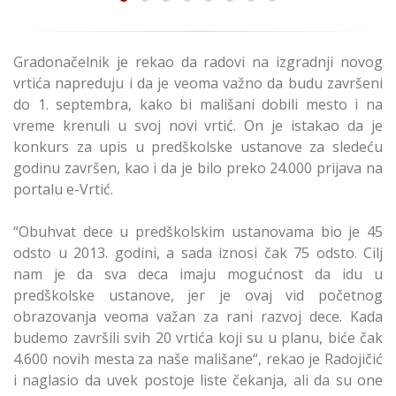
Gradonačelnik je rekao da radovi na izgradnji novog
vrtića napreduju i da je veoma važno da budu završeni
do 1. septembra, kako bi mališani dobili mesto i na
vreme krenuli u svoj novi vrtić. On je istakao da je
konkurs za upis u predškolske ustanove za sledeću
godinu završen, kao i da je bilo preko 24.000 prijava na
portalu e-Vrtić.
“Obuhvat dece u predškolskim ustanovama bio je 45
odsto u 2013. godini, a sada iznosi čak 75 odsto. Cilj
nam je da sva deca imaju mogućnost da idu u
predškolske ustanove, jer je ovaj vid početnog
obrazovanja veoma važan za rani razvoj dece. Kada
budemo završili svih 20 vrtića koji su u planu, biće čak
4.600 novih mesta za naše mališane“, rekao je Radojičić
i naglasio da uvek postoje liste čekanja, ali da su one