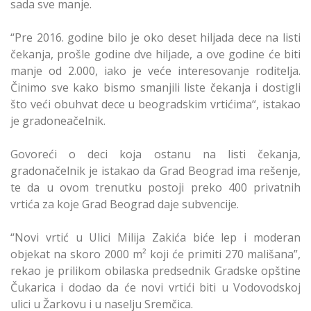
sada sve manje.
“Pre 2016. godine bilo je oko deset hiljada dece na listi
čekanja, prošle godine dve hiljade, a ove godine će biti
manje od 2.000, iako je veće interesovanje roditelja.
Činimo sve kako bismo smanjili liste čekanja i dostigli
što veći obuhvat dece u beogradskim vrtićima“, istakao
je gradoneačelnik.
Govoreći o deci koja ostanu na listi čekanja,
gradonačelnik je istakao da Grad Beograd ima rešenje,
te da u ovom trenutku postoji preko 400 privatnih
vrtića za koje Grad Beograd daje subvencije.
“Novi vrtić u Ulici Milija Zakića biće lep i moderan
objekat na skoro 2000 m² koji će primiti 270 mališana”,
rekao je prilikom obilaska predsednik Gradske opštine
Čukarica i dodao da će novi vrtići biti u Vodovodskoj
ulici u Žarkovu i u naselju Sremčica.