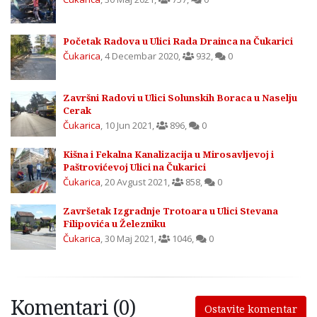
Početak Radova u Ulici Rada Drainca na Čukarici
Čukarica
,
4 Decembar 2020
,
932
,
0
Završni Radovi u Ulici Solunskih Boraca u Naselju
Cerak
Čukarica
,
10 Jun 2021
,
896
,
0
Kišna i Fekalna Kanalizacija u Mirosavljevoj i
Paštrovićevoj Ulici na Čukarici
Čukarica
,
20 Avgust 2021
,
858
,
0
Završetak Izgradnje Trotoara u Ulici Stevana
Filipovića u Železniku
Čukarica
,
30 Maj 2021
,
1046
,
0
Komentari (0)
Ostavite komentar