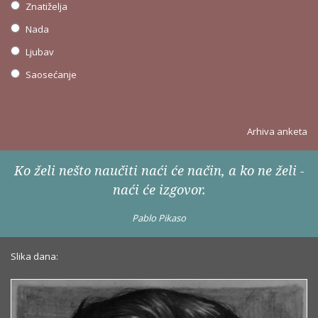
Znatiželja
Nada
Ljubav
Saosećanje
Arhiva anketa
Ko želi nešto naučiti naći će način, a ko ne želi -
naći će izgovor.
Pablo Pikaso
Slika dana: