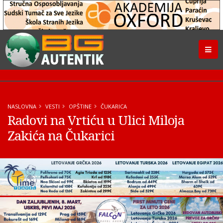
NASLOVNA
VESTI
OPŠTINE
ČUKARICA
Radovi na Vrtiću u Ulici Miloja
Zakića na Čukarici