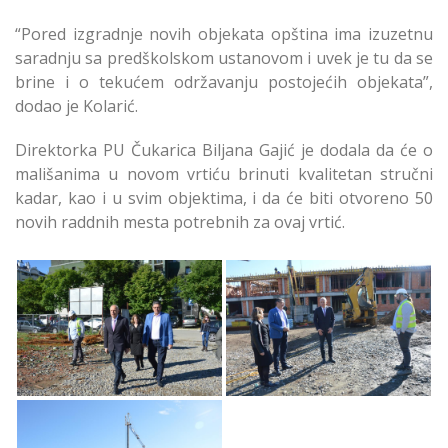
“Pored izgradnje novih objekata opština ima izuzetnu
saradnju sa predškolskom ustanovom i uvek je tu da se
brine i o tekućem održavanju postojećih objekata”,
dodao je Kolarić.
Direktorka PU Čukarica Biljana Gajić je dodala da će o
mališanima u novom vrtiću brinuti kvalitetan stručni
kadar, kao i u svim objektima, i da će biti otvoreno 50
novih raddnih mesta potrebnih za ovaj vrtić.
Radovi na Vrtiću u
Radovi na Vrtiću u
Ulici Miloja Zakića na
Ulici Miloja Zakića na
Čukarici
Čukarici
Radovi na Vrtiću u