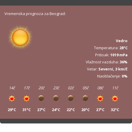
Vremenska prognoza za Beograd:
Vedro
Temperatura:
28°C
Pritisak:
1019 mPa
Vlažnost vazduha:
36%
Vetar:
Severni, 3 km/č
Naoblačenje:
0%
14č
17č
20č
23č
02č
05č
08č
11č
29°C
31°C
27°C
24°C
22°C
20°C
27°C
32°C
14č
17č
20č
23č
02č
05č
08č
11č