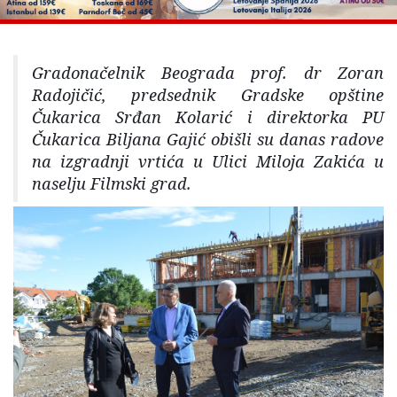
Gradonačelnik Beograda prof. dr Zoran
Radojičić, predsednik Gradske opštine
Čukarica Srđan Kolarić i direktorka PU
Čukarica Biljana Gajić obišli su danas radove
na izgradnji vrtića u Ulici Miloja Zakića u
naselju Filmski grad.