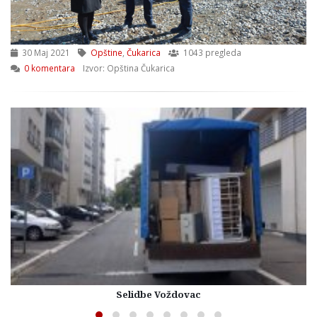
30 Maj 2021
Opštine
,
Čukarica
1043 pregleda
0 komentara
Izvor: Opština Čukarica
Selidbe Voždovac