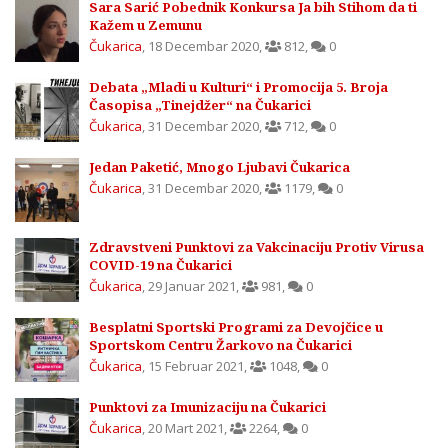
Sara Sarić Pobednik Konkursa Ja bih Stihom da ti
Kažem u Zemunu
Čukarica
,
18 Decembar 2020
,
812
,
0
Debata „Mladi u Kulturi“ i Promocija 5. Broja
Časopisa „Tinejdžer“ na Čukarici
Čukarica
,
31 Decembar 2020
,
712
,
0
Jedan Paketić, Mnogo Ljubavi Čukarica
Čukarica
,
31 Decembar 2020
,
1179
,
0
Zdravstveni Punktovi za Vakcinaciju Protiv Virusa
COVID-19 na Čukarici
Čukarica
,
29 Januar 2021
,
981
,
0
Besplatni Sportski Programi za Devojčice u
Sportskom Centru Žarkovo na Čukarici
Čukarica
,
15 Februar 2021
,
1048
,
0
Punktovi za Imunizaciju na Čukarici
Čukarica
,
20 Mart 2021
,
2264
,
0