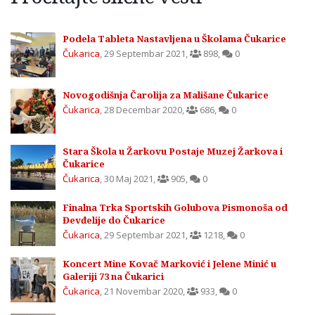
Podela Tableta Nastavljena u Školama Čukarice
Čukarica
,
29 Septembar 2021
,
898
,
0
Novogodišnja Čarolija za Mališane Čukarice
Čukarica
,
28 Decembar 2020
,
686
,
0
Stara Škola u Žarkovu Postaje Muzej Žarkova i
Čukarice
Čukarica
,
30 Maj 2021
,
905
,
0
Finalna Trka Sportskih Golubova Pismonoša od
Đevđelije do Čukarice
Čukarica
,
29 Septembar 2021
,
1218
,
0
Koncert Mine Kovač Marković i Jelene Minić u
Galeriji 73 na Čukarici
Čukarica
,
21 Novembar 2020
,
933
,
0