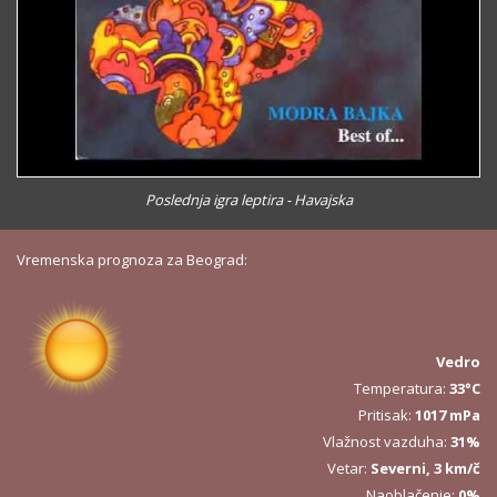
Poslednja igra leptira - Havajska
Vremenska prognoza za Beograd:
Vedro
Temperatura:
33°C
Pritisak:
1017 mPa
Vlažnost vazduha:
31%
Vetar:
Severni, 3 km/č
Naoblačenje:
0%