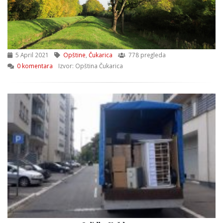
5 April 2021
Opštine
,
Čukarica
778 pregleda
0 komentara
Izvor: Opština Čukarica