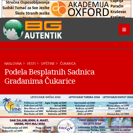
NASLOVNA
VESTI
OPŠTINE
ČUKARICA
Podela Besplatnih Sadnica
Građanima Čukarice