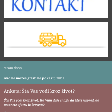
Misao dana:
Ako ne možeš gristi ne pokazuj zube.
Anketa: Šta Vas vodi kroz život?
Šta Vas vodi kroz život, šta Vam daje snagu da idete napred, da
ustanete ujutru iz kreveta?