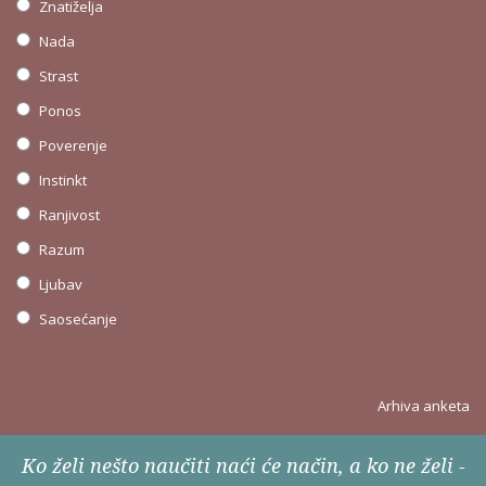
Znatiželja
Nada
Strast
Ponos
Poverenje
Instinkt
Ranjivost
Razum
Ljubav
Saosećanje
Arhiva anketa
Ko želi nešto naučiti naći će način, a ko ne želi -