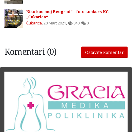
Niko kao moj Beograd“ – foto konkurs KC
„Čukarica“
Čukarica
,
20 Mart 2021
,
840
,
0
Komentari (0)
Ostavite komentar