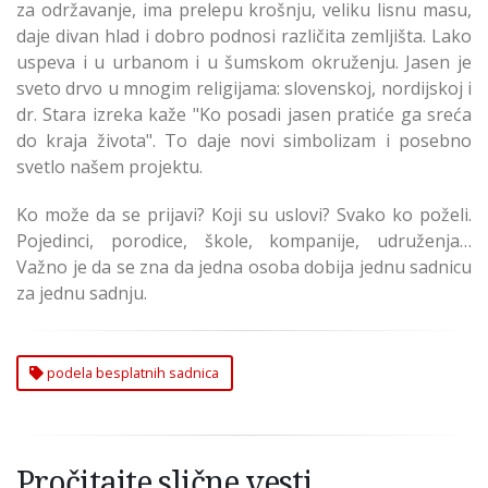
za održavanje, ima prelepu krošnju, veliku lisnu masu,
daje divan hlad i dobro podnosi različita zemljišta. Lako
uspeva i u urbanom i u šumskom okruženju. Jasen je
sveto drvo u mnogim religijama: slovenskoj, nordijskoj i
dr. Stara izreka kaže "Ko posadi jasen pratiće ga sreća
do kraja života". To daje novi simbolizam i posebno
svetlo našem projektu.
Ko može da se prijavi? Koji su uslovi? Svako ko poželi.
Pojedinci, porodice, škole, kompanije, udruženja…
Važno je da se zna da jedna osoba dobija jednu sadnicu
za jednu sadnju.
podela besplatnih sadnica
Pročitajte slične vesti