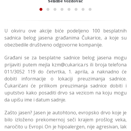
Selidbe Voždovac
U okviru ove akcije biće podeljeno 100 besplatnih
sadnica belog jasena građanima Čukarice, a koje su
obezbedile društveno odgovorne kompanije.
Građani se za besplatne sadnice belog jasena mogu
prijaviti putem mejla kzm@cukarica.rs ili broja telefona
011/3052 119 do četvrtka, 1. aprila, a naknadno će
dobiti informacije o lokaciji preuzimanja sadnice.
Čukaričani će prilikom preuzimanja sadnice dobiti i
uputstvo kako posaditi drvo sa vezicom na koju mogu
da upišu ime i datum sadnje.
Zašto jasen? Jasen je autohtono, evropsko drvo koje je
bilo izloženo prekomernoj seči krajem prošlog veka,
naročito u Evropi. On je hipoalergen, nije agresivan, lak