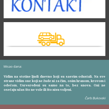
Misao dana:
Vidim na stotine ljudi dnevno koji su sasvim odustali. Na sve
strane vidim one koji ne žude ni za čim, osim hranom, krovom i
odećom. Usresređeni su samo na to, bez snova. Oni ne
osećaju užas što ne vole ili što nisu voljeni.
Čarls Bukovski