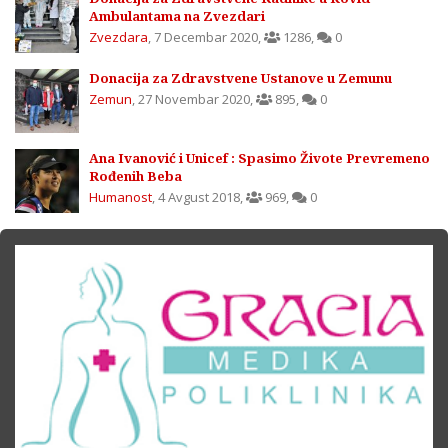
Ambulantama na Zvezdari
Zvezdara
,
7 Decembar 2020
,
1286
,
0
Donacija za Zdravstvene Ustanove u Zemunu
Zemun
,
27 Novembar 2020
,
895
,
0
Ana Ivanović i Unicef : Spasimo Živote Prevremeno
Rođenih Beba
Humanost
,
4 Avgust 2018
,
969
,
0