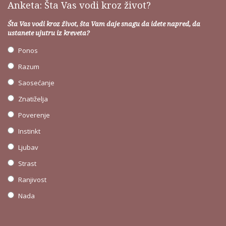
Anketa: Šta Vas vodi kroz život?
Šta Vas vodi kroz život, šta Vam daje snagu da idete napred, da
ustanete ujutru iz kreveta?
Ponos
Razum
Saosećanje
Znatiželja
Poverenje
Instinkt
Ljubav
Strast
Ranjivost
Nada