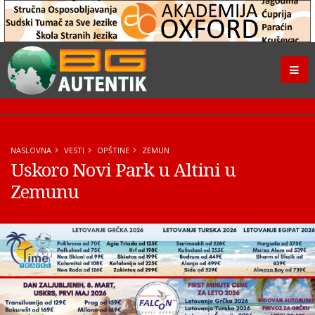
NASLOVNA
VESTI
OPŠTINE
ZEMUN
Uskoro Novi Park u Altini u
Zemunu