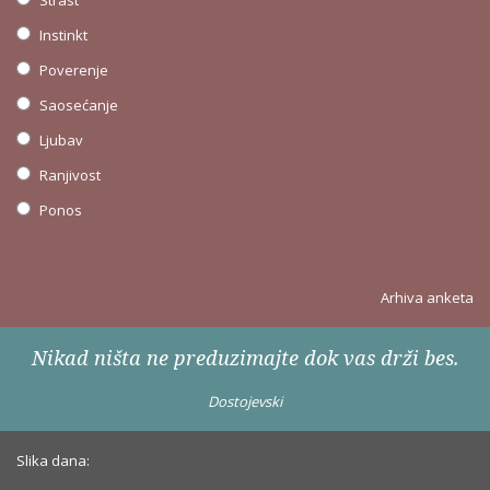
Instinkt
Poverenje
Saosećanje
Ljubav
Ranjivost
Ponos
Arhiva anketa
Nikad ništa ne preduzimajte dok vas drži bes.
Dostojevski
Slika dana: