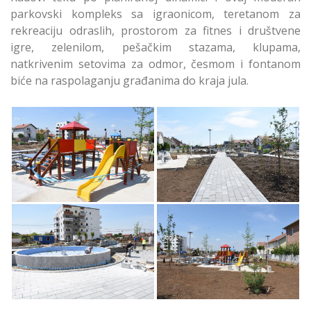
parkovski kompleks sa igraonicom, teretanom za
rekreaciju odraslih, prostorom za fitnes i društvene
igre, zelenilom, pešačkim stazama, klupama,
natkrivenim setovima za odmor, česmom i fontanom
biće na raspolaganju građanima do kraja jula.
Uskoro Novi Park u
Uskoro Novi Park u
Altini u Zemunu
Altini u Zemunu
Uskoro Novi Park u
Uskoro Novi Park u
Altini u Zemunu
Altini u Zemunu