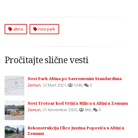
altina
novi park
Pročitajte slične vesti
Novi Park Altina po Savremenim Standardima
Zemun
,
12 Mart 2021
,
1346
,
0
Novi Trotoar kod Vrtiića Milica u Altini u Zemunu
Zemun
,
21 Novembar 2020
,
966
,
0
Rekonstrukcija Ulice Justina Popovića u Altini u
Zemunu