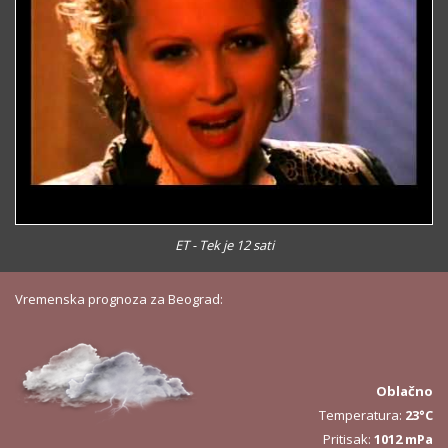
ET - Tek je 12 sati
Vremenska prognoza za Beograd:
Oblačno
Temperatura:
23°C
Pritisak:
1012 mPa