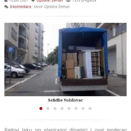
10 Jun 2021
Opštine
,
Zemun
1329 pregleda
0 komentara
Izvor: Opština Zemun
Selidbe Voždovac
Radovi teku po planiranoj dinamici i ovaj moderan