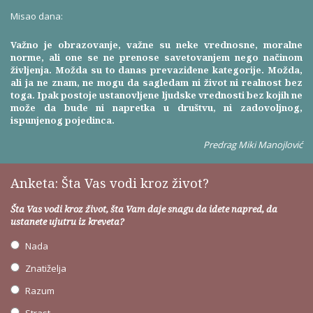
Misao dana:
Važno je obrazovanje, važne su neke vrednosne, moralne
norme, ali one se ne prenose savetovanjem nego načinom
življenja. Možda su to danas prevaziđene kategorije. Možda,
ali ja ne znam, ne mogu da sagledam ni život ni realnost bez
toga. Ipak postoje ustanovljene ljudske vrednosti bez kojih ne
može da bude ni napretka u društvu, ni zadovoljnog,
ispunjenog pojedinca.
Predrag Miki Manojlović
Anketa: Šta Vas vodi kroz život?
Šta Vas vodi kroz život, šta Vam daje snagu da idete napred, da
ustanete ujutru iz kreveta?
Nada
Znatiželja
Razum
Strast