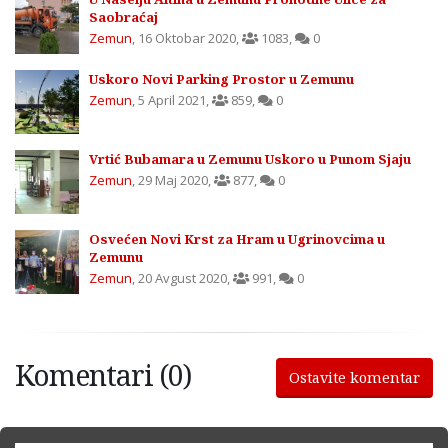
Saobraćaj
Zemun
,
16 Oktobar 2020
,
1083
,
0
Uskoro Novi Parking Prostor u Zemunu
Zemun
,
5 April 2021
,
859
,
0
Vrtić Bubamara u Zemunu Uskoro u Punom Sjaju
Zemun
,
29 Maj 2020
,
877
,
0
Osvećen Novi Krst za Hram u Ugrinovcima u
Zemunu
Zemun
,
20 Avgust 2020
,
991
,
0
Komentari (0)
Ostavite komentar