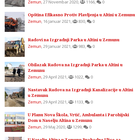
Zemun
,
27 Novembar 2020
,
1166
,
0
Opština Efikasno Protiv Plavljenja u Altini u Zemunu
Zemun
,
16 Januar 2021
,
830
,
0
Radovi na Izgradnji Parka u Altini u Zemunu
Zemun
,
29 Januar 2021
,
983
,
0
Obilazak Radova na Izgradnji Parka u Altini u
Zemunu
Zemun
,
29 April 2021
,
1022
,
0
Nastavak Radova na Izgradnji Kanalizacije u Altini
u Zemunu
Zemun
,
29 April 2021
,
1133
,
0
U Planu Nova Škola, Vrtić, Ambulanta i Parohijski
Dom u Naselju Altina u Zemunu
Zemun
,
29 Maj 2020
,
1299
,
0
U Naselju Altina u Zemunu Prohodne Ulice za