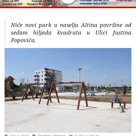
Niče novi park u naselju Altina površine od
sedam hiljada kvadrata u Ulici Justina
Popovića.