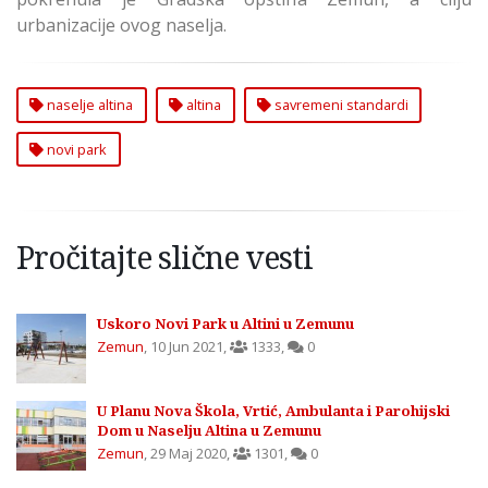
urbanizacije ovog naselja.
naselje altina
altina
savremeni standardi
novi park
Pročitajte slične vesti
Uskoro Novi Park u Altini u Zemunu
Zemun
,
10 Jun 2021
,
1333
,
0
U Planu Nova Škola, Vrtić, Ambulanta i Parohijski
Dom u Naselju Altina u Zemunu
Zemun
,
29 Maj 2020
,
1301
,
0