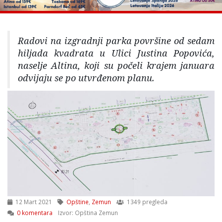
Radovi na izgradnji parka površine od sedam
hiljada kvadrata u Ulici Justina Popovića,
naselje Altina, koji su počeli krajem januara
odvijaju se po utvrđenom planu.
12 Mart 2021
Opštine
,
Zemun
1349 pregleda
0 komentara
Izvor: Opština Zemun