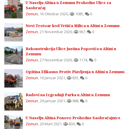
U Naselju Altina u Zemunu Prohodne Ulice za
Saobraćaj
Zemun
,
16 Oktobar 2020
,
1085
,
0
Novi Trotoar kod Vrtiića Milica u Altini u Zemunu
Zemun
,
21 Novembar 2020
,
967
,
0
Rekonstrukcija Ulice Justina Popovića u Altini u
Zemunu
Zemun
,
27 Novembar 2020
,
1174
,
0
Opština Efikasno Protiv Plavljenja u Altini u Zemunu
Zemun
,
16 Januar 2021
,
835
,
0
Radovi na Izgradnji Parka u Altini u Zemunu
Zemun
,
29 Januar 2021
,
988
,
0
U Naselju Altina Ponovo Prohodne Saobraćajnice
Zemun
,
20 Mart 2021
,
830
,
0