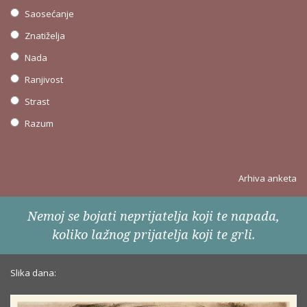
Saosećanje
Znatiželja
Nada
Ranjivost
Strast
Razum
Arhiva anketa
Nemoj se bojati neprijatelja koji te napada,
koliko lažnog prijatelja koji te grli.
Slika dana: