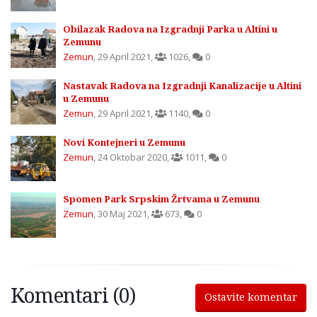
Obilazak Radova na Izgradnji Parka u Altini u
Zemunu
Zemun
,
29 April 2021
,
1026
,
0
Nastavak Radova na Izgradnji Kanalizacije u Altini
u Zemunu
Zemun
,
29 April 2021
,
1140
,
0
Novi Kontejneri u Zemunu
Zemun
,
24 Oktobar 2020
,
1011
,
0
Spomen Park Srpskim Žrtvama u Zemunu
Zemun
,
30 Maj 2021
,
673
,
0
Komentari (0)
Ostavite komentar