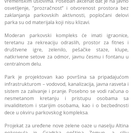
vremenskim uslovima. Poseban akcenat dat je na javno
osvetljenje, ”prozračnost” i otvorenost prostora bez
zaklanjanja parkovskih aktivnosti, popločani delovi
parka su od materijala koji nisu klizavi.
Moderan parkovski kompleks će imati igraonice,
teretanu za rekreaciju odraslih, prostor za fitnes i
društvene igre, zelenilo, pešačke staze, klupe,
natkrivene setove za odmor, javnu česmu i fontanu u
centralnom delu.
Park je projektovan kao površina sa pripadajućom
infrastrukturom – vodovod, kanalizacija, javna rasveta i
sistem za zalivanje i pranje. Posebno se vodi računa o
nesmetanom kretanju i pristupu osobama sa
invaliditetom i starijim osobama, kao i o bezbednosti
dece u okviru parkovskog kompleksa.
Projekat za uređene nove zelene oaze u naselju Altina
pokrenula je Gradska opština Zemun, a cilju