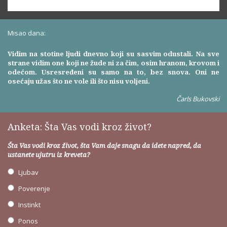
Misao dana:
Vidim na stotine ljudi dnevno koji su sasvim odustali. Na sve
strane vidim one koji ne žude ni za čim, osim hranom, krovom i
odećom. Usresređeni su samo na to, bez snova. Oni ne
osećaju užas što ne vole ili što nisu voljeni.
Čarls Bukovski
Anketa: Šta Vas vodi kroz život?
Šta Vas vodi kroz život, šta Vam daje snagu da idete napred, da
ustanete ujutru iz kreveta?
Ljubav
Poverenje
Instinkt
Ponos