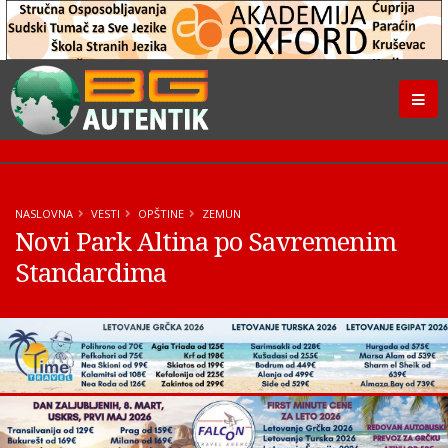
NASLOVNA
VESTI
OPŠTINE
ZEMUN
Novi Park Altina po Savremenim
Standardima