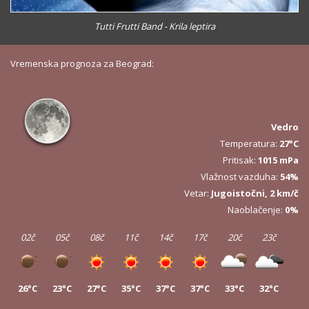
Tutti Frutti Band - Krila leptira
Vremenska prognoza za Beograd:
Vedro
Temperatura:
27°C
Pritisak:
1015 mPa
Vlažnost vazduha:
54%
Vetar:
Jugoistočni, 2 km/č
Naoblačenje:
0%
02č
05č
08č
11č
14č
17č
20č
23č
26°C
23°C
27°C
35°C
37°C
37°C
33°C
32°C
02č
05č
08č
11č
14č
17č
20č
23č