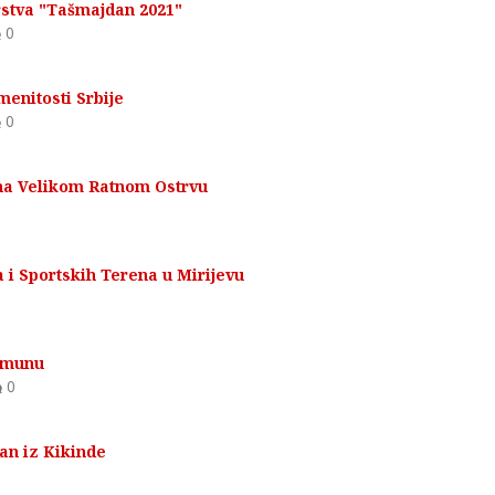
stva "Tašmajdan 2021"
0
menitosti Srbije
0
na Velikom Ratnom Ostrvu
i Sportskih Terena u Mirijevu
0
Zemunu
0
an iz Kikinde