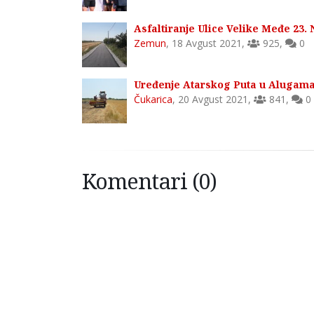
Asfaltiranje Ulice Velike Međe 23
Zemun
,
18 Avgust 2021
,
925
,
0
Uređenje Atarskog Puta u Alugama 
Čukarica
,
20 Avgust 2021
,
841
,
0
Komentari (0)