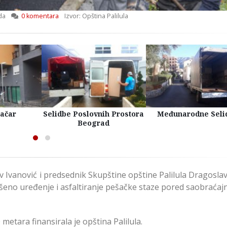
da
0 komentara
Izvor: Opština Palilula
račar
Selidbe Poslovnih Prostora
Međunarodne Seli
Beograd
v Ivanović i predsednik Skupštine opštine Palilula Dragosla
ršeno uređenje i asfaltiranje pešačke staze pored saobraćaj
metara finansirala je opština Palilula.