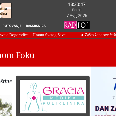
18:23:48
Petak
7 Avg 2026
PUTOVANJE
RASKRSNICA
snom Foku
štine