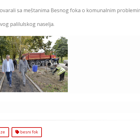
azgovarali sa meštanima Besnog foka o komunalnim problem
ovog palilulskog naselja.
Završeno Uređenje i
altiranje Pešačke Staze
Besni Fok
aze
besni fok