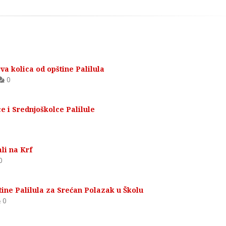
 kolica od opštine Palilula
0
e i Srednjoškolce Palilule
li na Krf
0
tine Palilula za Srećan Polazak u Školu
0