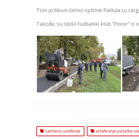
Tom prilikom čelnici opštine Palilula su r
Takođe, su obišli Fudbalski klub "Pionir" iz 
Završeno Uređenje i
Asf
Asfaltiranje Pešačke Staze u
Besnom Foku
završeno uređenje
asfaltiranje pešačke st