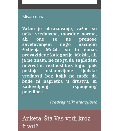
Misao dana:
Važno je obrazovanje, važne su
neke vrednosne, moralne norme,
ali one se ne prenose
savetovanjem nego načinom
življenja. Možda su to danas
prevaziđene kategorije. Možda, ali
ja ne znam, ne mogu da sagledam
ni život ni realnost bez toga. Ipak
postoje ustanovljene ljudske
vrednosti bez kojih ne može da
bude ni napretka u društvu, ni
zadovoljnog, ispunjenog
pojedinca.
Predrag Miki Manojlović
Anketa: Šta Vas vodi kroz
život?