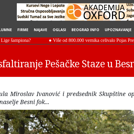
LUMNE
FIRME
NAJAVE
OGLASI
BEOGRAD INFO
UPOZNAVANJE
sfaltiranje Pešačke Staze u Be
ula Miroslav Ivanović i predsednik Skupštine op
naselje Besni fok...