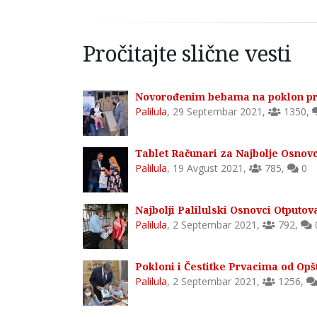
Pročitajte slične vesti
Novorođenim bebama na poklon prva
Palilula
,
29 Septembar 2021
,
1350
,
Tablet Računari za Najbolje Osnovc
Palilula
,
19 Avgust 2021
,
785
,
0
Najbolji Palilulski Osnovci Otputova
Palilula
,
2 Septembar 2021
,
792
,
Pokloni i Čestitke Prvacima od Opš
Palilula
,
2 Septembar 2021
,
1256
,