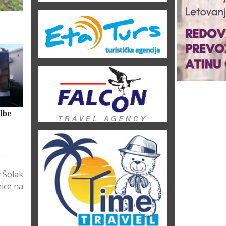
dbe
Selidbe Firme Beograd
Skladištenje Stvari Beogr
Magacin Lagerovanje
v Šolak
nice na