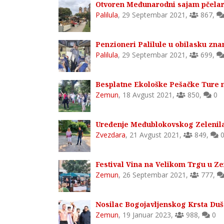
Otvoren Međunarodni sajam pčelar
Palilula
,
29 Septembar 2021
,
867
,
Penzioneri Palilule u obilasku zna
Palilula
,
29 Septembar 2021
,
699
,
Besplatne Ekološke Pešačke Ture 
Zemun
,
18 Avgust 2021
,
850
,
0
Uređenje Međublokovskog Zelenila 
Zvezdara
,
21 Avgust 2021
,
849
,
Festival Vina na Velikom Trgu u 
Zemun
,
26 Septembar 2021
,
777
,
Nosilac Bogojavljenskog Krsta Duš
Zemun
,
19 Januar 2023
,
988
,
0