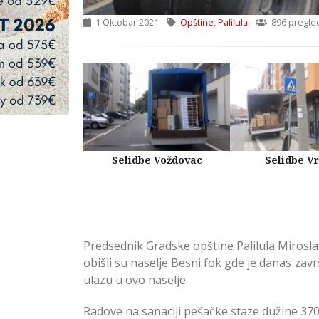
1 Oktobar 2021
Opštine
,
Palilula
896 pregle
Kuća Beograd
Selidbe Voždovac
Selidbe V
Predsednik Gradske opštine Palilula Mirosla
obišli su naselje Besni fok gde je danas zav
ulazu u ovo naselje.
Radove na sanaciji pešačke staze dužine 370 