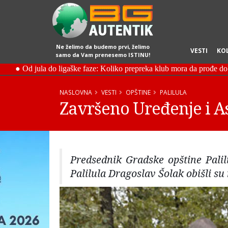
Ne želimo da budemo prvi, želimo
VESTI
KO
samo da Vam prenesemo ISTINU!
NASLOVNA
VESTI
OPŠTINE
PALILULA
Završeno Uređenje i A
Predsednik Gradske opštine Palil
Palilula Dragoslav Šolak obišli su 