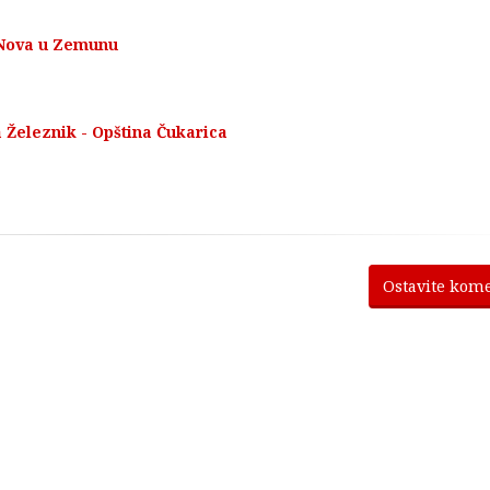
. Nova u Zemunu
Železnik - Opština Čukarica
Ostavite kom