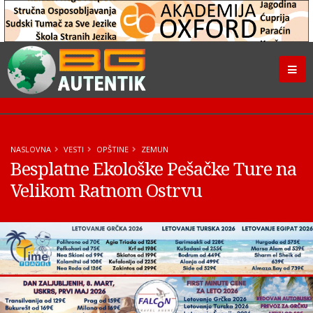
NASLOVNA
VESTI
OPŠTINE
ZEMUN
Besplatne Ekološke Pešačke Ture na
Velikom Ratnom Ostrvu