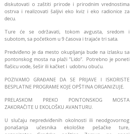
diskutovati o zaštiti prirode i prirodnim vrednostima
ostrva i realizovati šaljivi eko kviz i eko radionice za
decu.
Ture će se održavati, tokom avgusta, sredom i
subotom, sa početkom u 9 časova i trajaće tri sata.
Predviđeno je da mesto okupljanja bude na izlasku sa
pontonskog mosta na plaži ”Lido”. Potrebno je poneti
flašicu vode, šešir ili kačket i udobnu obuću.
POZIVAMO GRAĐANE DA SE PRIJAVE I ISKORISTE
BESPLATNE PROGRAME KOJE OPŠTINA ORGANIZUJE.
PRELASKOM PREKO PONTONSKOG MOSTA
ZAKORAČITE U EKOLOŠKU AVANTURU.
U slučaju nepredviđenih okolnosti ili neodgovornog
ponašanja učesnika ekološke pešačke ture,