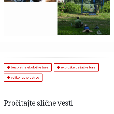
Ture na Ratnom
Ostrvu
besplatne ekološke ture
ekološke pešačke ture
veliko ratno ostrvo
Pročitajte slične vesti