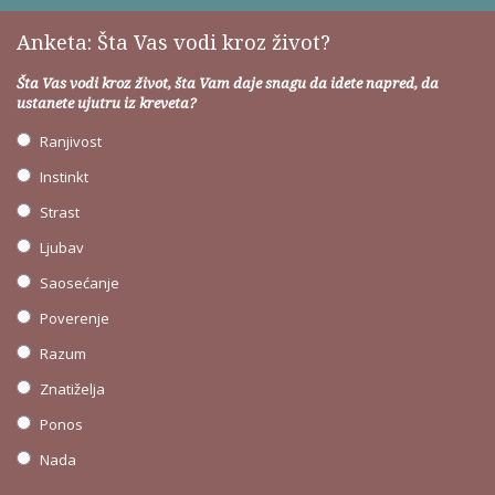
Anketa: Šta Vas vodi kroz život?
Šta Vas vodi kroz život, šta Vam daje snagu da idete napred, da
ustanete ujutru iz kreveta?
Ranjivost
Instinkt
Strast
Ljubav
Saosećanje
Poverenje
Razum
Znatiželja
Ponos
Nada