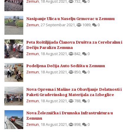
Zemun
,
18 Avgust 2021
,
732
,
0
Nasipanje Ulica u Naselju Grmovac u Zemunu
Zemun
,
27 Septembar 2021
,
1089
,
0
Peta Roštiljijada Članova Društva za Cerebralnu i
Dečiju Paralizu Zemuna
Zemun
,
18 Avgust 2021
,
842
,
0
Podeljena Dečija Auto Sedišta u Zemunu
Zemun
,
18 Avgust 2021
,
850
,
0
Nova Oprema i Mašine za Obavljanje Delatnosti i
Paketi Građevinskog Materijala za Izbeglice
Zemun
,
18 Avgust 2021
,
788
,
0
Nova Železnička i Drumska Infrastruktura u
Zemunu
Zemun
,
18 Avgust 2021
,
898
,
0