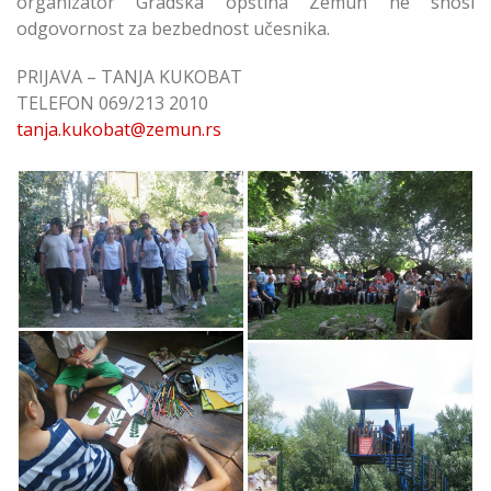
organizator Gradska opština Zemun ne snosi
odgovornost za bezbednost učesnika.
PRIJAVA – TANJA KUKOBAT
TELEFON 069/213 2010
tanja.kukobat@zemun.rs
Besplatne Ekološke
Ekološke Pešačke
Pešačke Ture na
Ture na Velikom
Velikom Ratnom
Ratnom Ostrvu
Ostrvu
Besplatne Pešačke
Ture na Velikom
Ratnom Ostrvu
Besplatne Ekološke