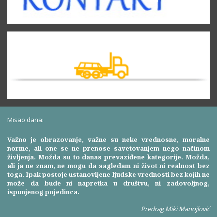
Misao dana:
Važno je obrazovanje, važne su neke vrednosne, moralne
norme, ali one se ne prenose savetovanjem nego načinom
življenja. Možda su to danas prevaziđene kategorije. Možda,
ali ja ne znam, ne mogu da sagledam ni život ni realnost bez
toga. Ipak postoje ustanovljene ljudske vrednosti bez kojih ne
može da bude ni napretka u društvu, ni zadovoljnog,
ispunjenog pojedinca.
Predrag Miki Manojlović