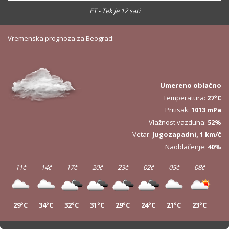
ET - Tek je 12 sati
Vremenska prognoza za Beograd:
Umereno oblačno
Temperatura:
27°C
Pritisak:
1013 mPa
Vlažnost vazduha:
52%
Vetar:
Jugozapadni, 1 km/č
Naoblačenje:
40%
11č
14č
17č
20č
23č
02č
05č
08č
29°C
34°C
32°C
31°C
29°C
24°C
21°C
23°C
11č
14č
17č
20č
23č
02č
05č
08č