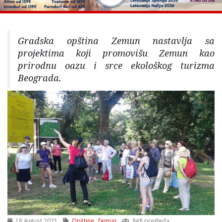
Gradska opština Zemun nastavlja sa
projektima koji promovišu Zemun kao
prirodnu oazu i srce ekološkog turizma
Beograda.
18 Avgust 2021
Opštine
,
Zemun
848 pregleda