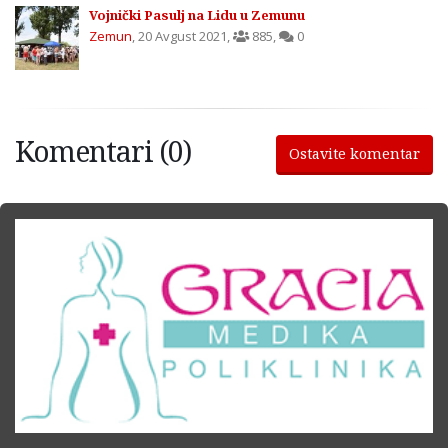
Vojnički Pasulj na Lidu u Zemunu
Zemun
,
20 Avgust 2021
,
885
,
0
Komentari (0)
Ostavite komentar