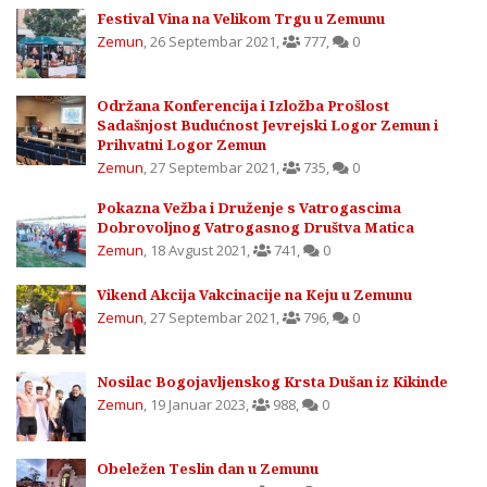
Festival Vina na Velikom Trgu u Zemunu
Zemun
,
26 Septembar 2021
,
777
,
0
Održana Konferencija i Izložba Prošlost
Sadašnjost Budućnost Jevrejski Logor Zemun i
Prihvatni Logor Zemun
Zemun
,
27 Septembar 2021
,
735
,
0
Pokazna Vežba i Druženje s Vatrogascima
Dobrovoljnog Vatrogasnog Društva Matica
Zemun
,
18 Avgust 2021
,
741
,
0
Vikend Akcija Vakcinacije na Keju u Zemunu
Zemun
,
27 Septembar 2021
,
796
,
0
Nosilac Bogojavljenskog Krsta Dušan iz Kikinde
Zemun
,
19 Januar 2023
,
988
,
0
Obeležen Teslin dan u Zemunu