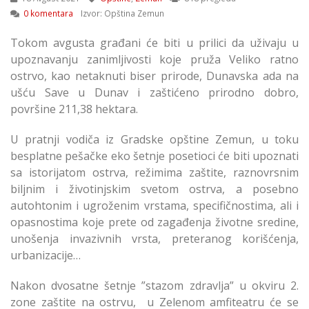
0 komentara
Izvor: Opština Zemun
Tokom avgusta građani će biti u prilici da uživaju u
upoznavanju zanimljivosti koje pruža Veliko ratno
ostrvo, kao netaknuti biser prirode, Dunavska ada na
ušću Save u Dunav i zaštićeno prirodno dobro,
površine 211,38 hektara.
U pratnji vodiča iz Gradske opštine Zemun, u toku
besplatne pešačke eko šetnje posetioci će biti upoznati
sa istorijatom ostrva, režimima zaštite, raznovrsnim
biljnim i životinjskim svetom ostrva, a posebno
autohtonim i ugroženim vrstama, specifičnostima, ali i
opasnostima koje prete od zagađenja životne sredine,
unošenja invazivnih vrsta, preteranog korišćenja,
urbanizacije…
Nakon dvosatne šetnje ”stazom zdravlja” u okviru 2.
zone zaštite na ostrvu, u Zelenom amfiteatru će se