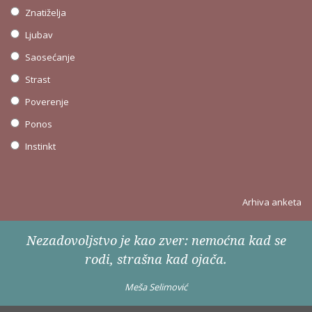
Znatiželja
Ljubav
Saosećanje
Strast
Poverenje
Ponos
Instinkt
Arhiva anketa
Nezadovoljstvo je kao zver: nemoćna kad se
rodi, strašna kad ojača.
Meša Selimović