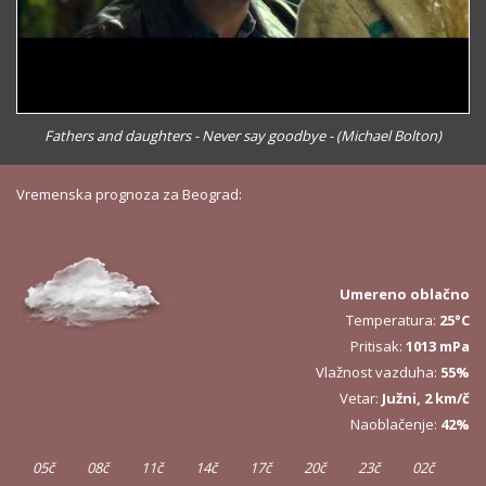
Fathers and daughters - Never say goodbye - (Michael Bolton)
Vremenska prognoza za Beograd:
Umereno oblačno
Temperatura:
25°C
Pritisak:
1013 mPa
Vlažnost vazduha:
55%
Vetar:
Južni, 2 km/č
Naoblačenje:
42%
05č
08č
11č
14č
17č
20č
23č
02č