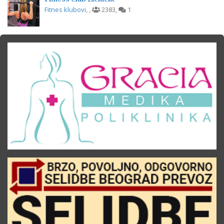
Fitnes klubovi
,
,
2383
,
1