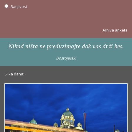
Ranjivost
Arhiva anketa
Nikad ništa ne preduzimajte dok vas drži bes.
Dostojevski
Slika dana: