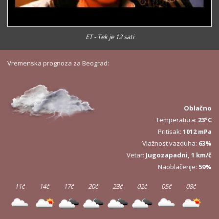
ET - Tek je 12 sati
Vremenska prognoza za Beograd:
Oblačno
Temperatura:
23°C
Pritisak:
1012 mPa
Vlažnost vazduha:
63%
Vetar:
Jugozapadni, 1 km/č
Naoblačenje:
59%
11č
14č
17č
20č
23č
02č
05č
08č