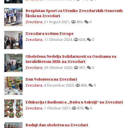
Besplatan Sport za Učenike Zvezdarskih Osnovnih
Škola na Zvezdari
Zvezdara
,
21 Avgust 2021
,
863
,
0
Zvezdara u ritmu Evrope
Zvezdara
,
11 Oktobar 2024
,
624
,
0
Obeležena Nedelja Solidarnosti sa Osobama sa
Invaliditetom 2020. na Zvezdari
Zvezdara
,
29 Oktobar 2020
,
907
,
0
Dan Volontera na Zvezdari
Zvezdara
,
4 Decembar 2020
,
866
,
0
Edukacija i Radionica „Bašta u Saksiji“ na Zvezdari
Zvezdara
,
1 Oktobar 2021
,
876
,
0
Badnji dan obeležen na Zvezdari