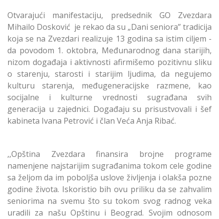
Otvarajući manifestaciju, predsednik GO Zvezdara
Mihailo Dosković je rekao da su „Dani seniora” tradicija
koja se na Zvezdari realizuje 13 godina sa istim ciljem -
da povodom 1. oktobra, Međunarodnog dana starijih,
nizom događaja i aktivnosti afirmišemo pozitivnu sliku
o starenju, starosti i starijim ljudima, da negujemo
kulturu starenja, međugeneracijske razmene, kao
socijalne i kulturne vrednosti sugrađana svih
generacija u zajednici. Događaju su prisustvovali i šef
kabineta Ivana Petrović i član Veća Anja Ribać.
,,Opština Zvezdara finansira brojne programe
namenjene najstarijim sugrađanima tokom cele godine
sa željom da im poboljša uslove življenja i olakša pozne
godine života. Iskoristio bih ovu priliku da se zahvalim
seniorima na svemu što su tokom svog radnog veka
uradili za našu Opštinu i Beograd. Svojim odnosom