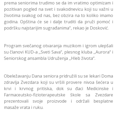
prema seniorima trudimo se da im vratimo optimizam i
pozitivan pogled na svet i svakodnevicu koji su važni u
životima svakog od nas, bez obzira na to koliko imamo
godina. Opština će se i dalje truditi da pruži pomoć i
podršku najstarijim sugrađanima“, rekao je Dosković.
Program svečanog otvaranja muzikom i igrom ulepšali
su članovi KUD-a ,,Sveti Sava“, plesnog kluba ,,Aurora“ i
Seniorskog ansambla Udruženja ,,Hleb života“.
Obeležavanju Dana seniora pridružili su se lekari Doma
zdravlja Zvezdara koji su vršili provere nivoa šećera u
krvi i krvnog pritiska, dok su đaci Medicinske i
Farmaceutsko-fizioterapeutske škole sa Zvezdare
prezentovali svoje proizvode i održali besplatne
masaže vrata i ruku.