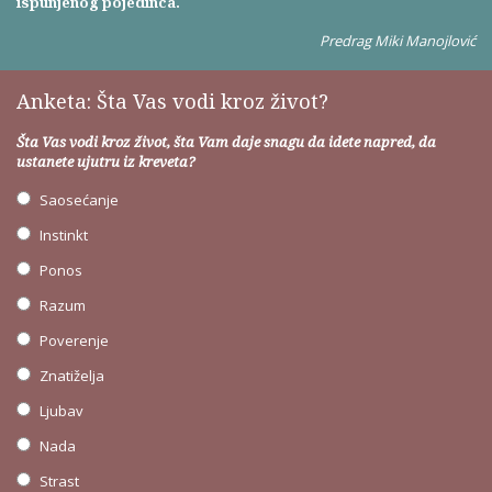
ispunjenog pojedinca.
Predrag Miki Manojlović
Anketa: Šta Vas vodi kroz život?
Šta Vas vodi kroz život, šta Vam daje snagu da idete napred, da
ustanete ujutru iz kreveta?
Saosećanje
Instinkt
Ponos
Razum
Poverenje
Znatiželja
Ljubav
Nada
Strast