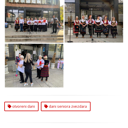
Otvoreni Dani seniora
Otvoreni Dani seniora
Zvezdara
na Zvezdari
Otvoreni Dani seniora
na Zvezdari Beograd
otvoreni dani
dani seniora zvezdara