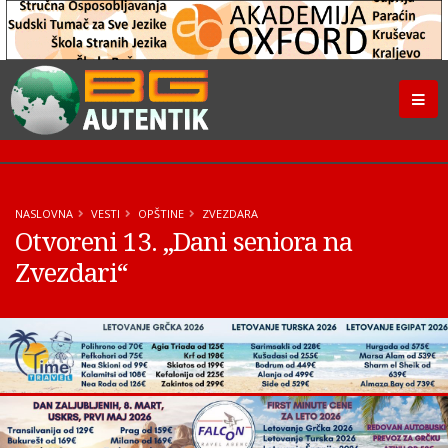
NASLOVNA
VESTI
OPŠTINE
ZVEZDARA
Otvoreni 13. „Dani seniora na
Zvezdari“