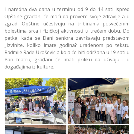
I naredna dva dana u terminu od 9 do 14 sati ispred
Opštine građani će moći da provere svoje zdravlje a u
zgradi Opštine učestvuju na tribinama posvećenim
bolestima srca i fizičkoj aktivnosti u trećem dobu. Do
petka, kada se Dani seniora završavaju predstavom
„Izvinite, koliko imate godina? urađenom po tekstu
Radmile Rade Urošević a koja će biti održana u 19 sati u
Pan teatru, građani će imati priliku da uživaju i u
događajima iz kulture.
Otvoreni 13 Dani
Otvoreni 13 Dani
seniora na Zvezdari
seniora Zvezdara