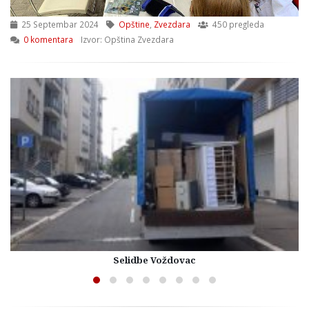
25 Septembar 2024
Opštine
,
Zvezdara
450 pregleda
0 komentara
Izvor: Opština Zvezdara
Selidbe Voždovac