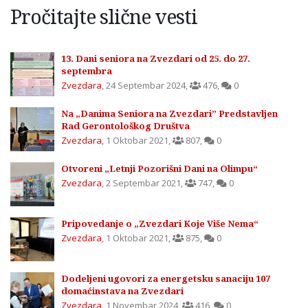
Pročitajte slične vesti
13. Dani seniora na Zvezdari od 25. do 27.
septembra
Zvezdara
,
24 Septembar 2024
,
476
,
0
Na „Danima Seniora na Zvezdari” Predstavljen
Rad Gerontološkog Društva
Zvezdara
,
1 Oktobar 2021
,
807
,
0
Otvoreni „Letnji Pozorišni Dani na Olimpu“
Zvezdara
,
2 Septembar 2021
,
747
,
0
Pripovedanje o „Zvezdari Koje Više Nema“
Zvezdara
,
1 Oktobar 2021
,
875
,
0
Dodeljeni ugovori za energetsku sanaciju 107
domaćinstava na Zvezdari
Zvezdara
,
1 Novembar 2024
,
416
,
0