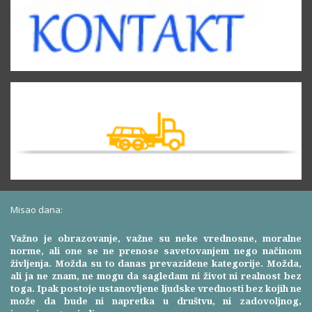
Misao dana:
Važno je obrazovanje, važne su neke vrednosne, moralne
norme, ali one se ne prenose savetovanjem nego načinom
življenja. Možda su to danas prevaziđene kategorije. Možda,
ali ja ne znam, ne mogu da sagledam ni život ni realnost bez
toga. Ipak postoje ustanovljene ljudske vrednosti bez kojih ne
može da bude ni napretka u društvu, ni zadovoljnog,